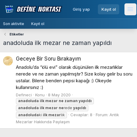
menu
Giriş yap
Kayıt ol
Me
Son aktivite
Kayıt ol
Etiketler
anadoluda ilk mezar ne zaman yapıldı
Geceye Bir Soru Bırakayım
Anadolu’da “ölü evi” olarak düşünülen ilk mezarlıklar
nerede ve ne zaman yapılmıştır? Size kolay gelir bu soru
ustalar. Bilene benden pepsi kapağı :) Okeyde
kullanırsınız :)
Defineci
Konu
8 May 2020
anadoluda
ilk
mezar
ne
zaman
yapıldı
anadoluda
ilk
mezar
ne
rede
yapıldı
Cevaplar: 8
Forum:
Antik
anadoluda
ki
ilk
mezar
lık
Mezarlar Hakkında Paylaşım