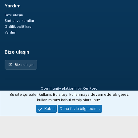
Yardım
Bize ulaşın
Şartlar ve kurallar
Gizlilik politikası
Yardım
Bize ulaşın
Bize ulaşın
mail
Community platform by XenForo
®
© 2010-2026 XenForo Ltd.
Bu site çerezler kullanır. Bu siteyi kullanmaya devam ederek çerez
XenDev Forum İstatistik sistemi
kullanımımızı kabul etmiş olursunuz.
Kabul
Daha fazla bilgi edin…