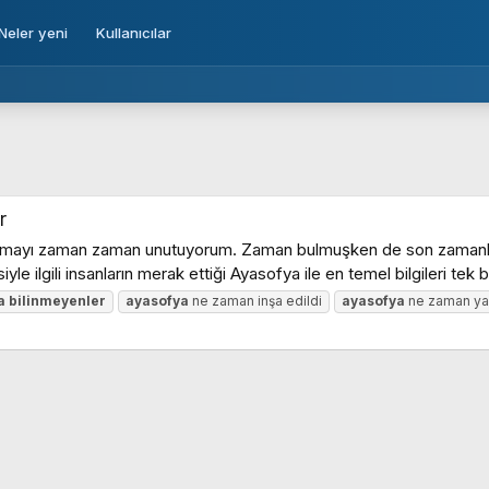
Neler yeni
Kullanıcılar
r
ayı zaman zaman unutuyorum. Zaman bulmuşken de son zamanlarda ç
gili insanların merak ettiği Ayasofya ile en temel bilgileri tek baş
a
bilinmeyenler
ayasofya
ne zaman inşa edildi
ayasofya
ne zaman yap