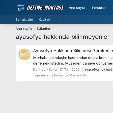
Ana sayfa
Forumlar
Son aktivite
Kayıt ol
Ana sayfa
Etiketler
ayasofya hakkında bilinmeyenler
Ayasofya Hakkında Bilinmesi Gerekenle
Merhaba arkadaşlar hastamdan dolayı konu açm
derlemek istedim. Müzeden camiye dönüşmesiyle il
Defineci
Konu
17 Tem 2020
ayasofya
hakkınd
Tapınaklar, Kiliseler ve Manastırlar