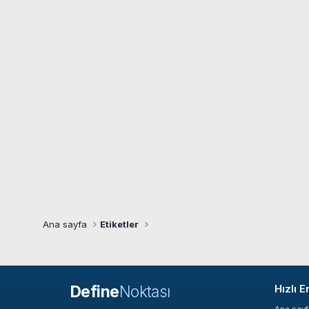
Ana sayfa
Etiketler
Define
Noktası
Hızlı E
Ana say