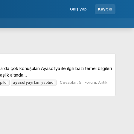
Giriş yap
Kayıt ol
ok konuşulan Ayasofya ile ilgili bazı temel bilgileri
lık altında...
Cevaplar: 5
Forum:
Antik
ıldı
ayasofya
yı kim yaptırdı