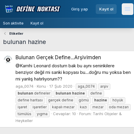
menu
Giriş yap
Kayıt ol
Me
Son aktivite
Kayıt ol
Etiketler
bulunan hazine
Bulunan Gerçek Define...Arşivimden
@Kamhi Leonard dostum bak bu aynı seninkilere
benziyor değil mi sanki kopyası bu...doğru mu yoksa ben
mi yanlış hatırlıyorum??
aga_0074
Konu
17 Şub 2020
aga_0074
arşiv
bulunan
defineler
bulunan
hazine
define
define haritası
gerçek define
gömü
hazine
höyük
işaret
işaretler
kapalı mezar
kazı
mezar
oda mezarı
Cevaplar: 10
Forum:
Tarihi Objeler &
tümülüs
yıgma
Heykeller