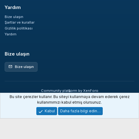
Yardım
Bize ulaşın
Şartlar ve kurallar
Gizlilik politikası
Yardım
Bize ulaşın
Bize ulaşın
mail
Community platform by XenForo
®
© 2010-2026 XenForo Ltd.
Bu site çerezler kullanır. Bu siteyi kullanmaya devam ederek çerez
XenDev Forum İstatistik sistemi
kullanımımızı kabul etmiş olursunuz.
Kabul
Daha fazla bilgi edin…