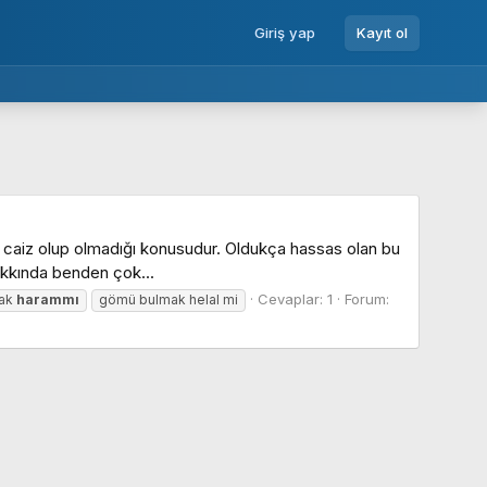
Giriş yap
Kayıt ol
ın caiz olup olmadığı konusudur. Oldukça hassas olan bu
akkında benden çok...
Cevaplar: 1
Forum:
ak
harammı
gömü bulmak helal mi