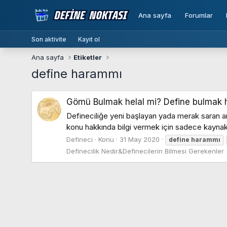
Ana sayfa
Forumlar
Son aktivite
Kayıt ol
Ana sayfa
Etiketler
define harammı
Gömü Bulmak helal mi? Define bulmak 
Defineciliğe yeni başlayan yada merak saran ar
konu hakkında bilgi vermek için sadece kayna
Defineci
Konu
31 May 2020
define
harammı
Definecilik Nedir&Definecilerin Bilmesi Gerekenler