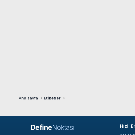
Ana sayfa
Etiketler
Define
Noktası
Hızlı E
Ana say