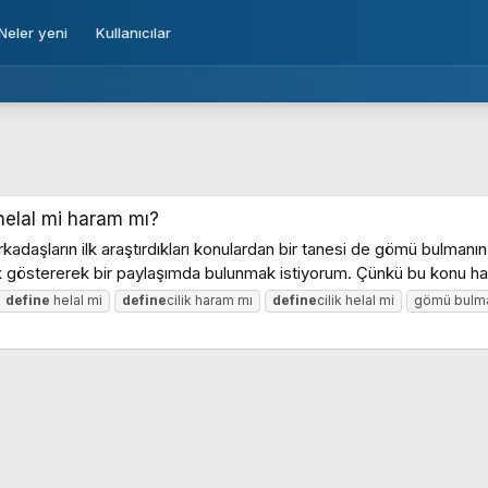
Neler yeni
Kullanıcılar
helal mi haram mı?
kadaşların ilk araştırdıkları konulardan bir tanesi de gömü bulman
k göstererek bir paylaşımda bulunmak istiyorum. Çünkü bu konu h
define
helal mi
define
cilik haram mı
define
cilik helal mi
gömü bulm