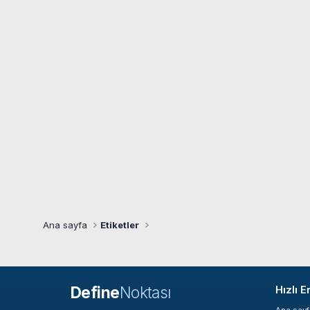
Ana sayfa
Etiketler
Define
Noktası
Hızlı E
Ana say