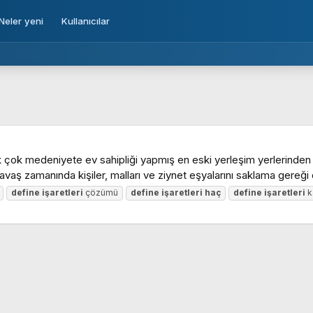
Neler yeni
Kullanıcılar
 çok medeniyete ev sahipliği yapmış en eski yerleşim yerlerinden b
 savaş zamanında kişiler, malları ve ziynet eşyalarını saklama gereği 
define
işaretleri
çözümü
define
işaretleri
haç
define
işaretleri
k