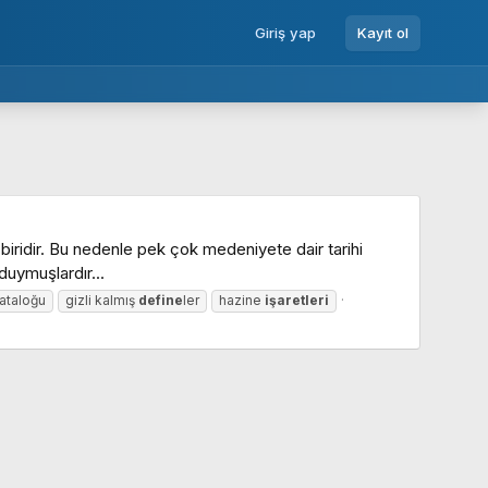
Giriş yap
Kayıt ol
iridir. Bu nedenle pek çok medeniyete dair tarihi
duymuşlardır...
ataloğu
gizli kalmış
define
ler
hazine
işaretleri