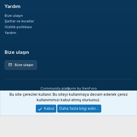
Yardım
Bize ulaşın
Şartlar ve kurallar
Gizlilik politikası
Yardım
Bize ulaşın
Bize ulaşın
mail
Community platform by XenForo
®
© 2010-2026 XenForo Ltd.
Bu site çerezler kullanır. Bu siteyi kullanmaya devam ederek çerez
XenDev Forum İstatistik sistemi
kullanımımızı kabul etmiş olursunuz.
Kabul
Daha fazla bilgi edin…