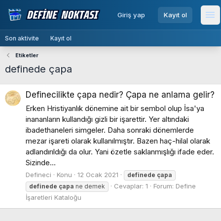
menu
Giriş yap
Kayıt ol
Me
Son aktivite
Kayıt ol
Etiketler
definede çapa
Definecilikte çapa nedir? Çapa ne anlama gelir?
Erken Hristiyanlık dönemine ait bir sembol olup İsa'ya
inananların kullandığı gizli bir işarettir. Yer altındaki
ibadethaneleri simgeler. Daha sonraki dönemlerde
mezar işareti olarak kullanılmıştır. Bazen haç-hilal olarak
adlandırıldığı da olur. Yani özetle saklanmışlığı ifade eder.
Sizinde...
Defineci
Konu
12 Ocak 2021
definede
çapa
Cevaplar: 1
Forum:
Define
definede
çapa
ne demek
İşaretleri Kataloğu