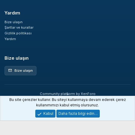
Yardım
Bize ulaşın
Şartlar ve kurallar
Gizlilik politikası
Yardım
Bize ulaşın
Bize ulaşın
mail
Community platform by XenForo
®
© 2010-2026 XenForo Ltd.
Bu site çerezler kullanır. Bu siteyi kullanmaya devam ederek çerez
XenDev Forum İstatistik sistemi
kullanımımızı kabul etmiş olursunuz.
Kabul
Daha fazla bilgi edin…