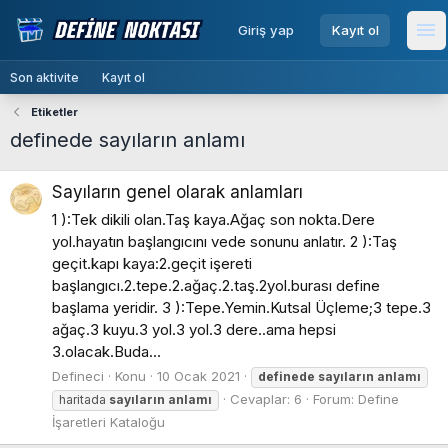
menu
Giriş yap
Kayıt ol
Me
Son aktivite
Kayıt ol
Etiketler
definede sayıların anlamı
Sayıların genel olarak anlamları
1 ):Tek dikili olan.Taş kaya.Ağaç son nokta.Dere
yol.hayatın başlangıcını vede sonunu anlatır. 2 ):Taş
geçit.kapı kaya:2.geçit işereti
başlangıcı.2.tepe.2.ağaç.2.taş.2yol.burası define
başlama yeridir. 3 ):Tepe.Yemin.Kutsal Üçleme;3 tepe.3
ağaç.3 kuyu.3 yol.3 yol.3 dere..ama hepsi
3.olacak.Buda...
Defineci
Konu
10 Ocak 2021
definede
sayıların
anlamı
Cevaplar: 6
Forum:
Define
haritada
sayıların
anlamı
İşaretleri Kataloğu