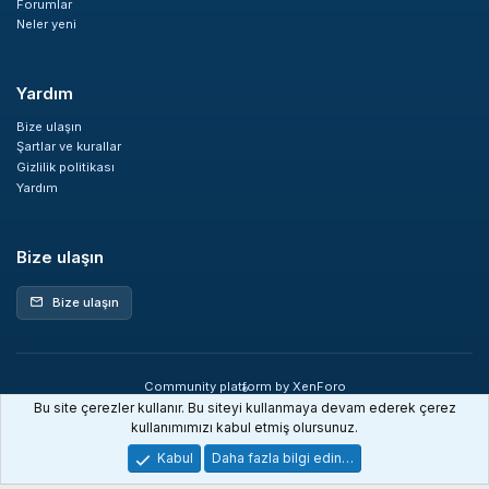
Forumlar
Neler yeni
Yardım
Bize ulaşın
Şartlar ve kurallar
Gizlilik politikası
Yardım
Bize ulaşın
Bize ulaşın
mail
Community platform by XenForo
®
© 2010-2026 XenForo Ltd.
Bu site çerezler kullanır. Bu siteyi kullanmaya devam ederek çerez
XenDev Forum İstatistik sistemi
kullanımımızı kabul etmiş olursunuz.
Kabul
Daha fazla bilgi edin…