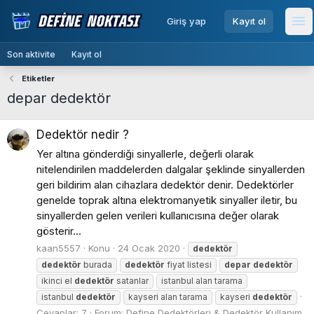
menu
Giriş yap
Kayıt ol
Me
Son aktivite
Kayıt ol
Etiketler
depar dedektör
Dedektör nedir ?
Yer altına gönderdiği sinyallerle, değerli olarak
nitelendirilen maddelerden dalgalar şeklinde sinyallerden
geri bildirim alan cihazlara dedektör denir. Dedektörler
genelde toprak altına elektromanyetik sinyaller iletir, bu
sinyallerden gelen verileri kullanıcısına değer olarak
gösterir...
kaan5557
Konu
24 Ocak 2020
dedektör
dedektör
burada
dedektör
fiyat listesi
depar
dedektör
ikinci el
dedektör
satanlar
istanbul alan tarama
istanbul
dedektör
kayseri alan tarama
kayseri
dedektör
Cevaplar: 7
Forum:
Define Dedektörleri & Dedektör Kullanım