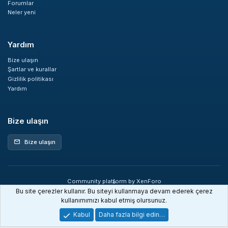
Forumlar
Neler yeni
Yardım
Bize ulaşın
Şartlar ve kurallar
Gizlilik politikası
Yardım
Bize ulaşın
Bize ulaşın
mail
Community platform by XenForo
®
© 2010-2026 XenForo Ltd.
Bu site çerezler kullanır. Bu siteyi kullanmaya devam ederek çerez
XenDev Forum İstatistik sistemi
kullanımımızı kabul etmiş olursunuz.
Kabul
Daha fazla bilgi edin…