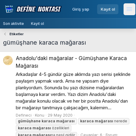
menu
Giriş yap
Kayıt ol
Me
Son aktivite
Kayıt ol
Etiketler
gümüşhane karaca mağarası
Anadolu'daki mağaralar - Gümüşhane Karaca
Mağarası
Arkadaşlar 4-5 gündür güze aklımda yazı serisi şeklinde
paylaşım yapmak vardı. Ama ne yapsam diye
planlıyordum. Sonunda bu yazı dizisine mağaralardan
başlamaya karar verdim. Yazı dizim Anadolu'daki
mağaralar konulu olacak ve her bir postta Anadolu'dan
bir mağarayı tanıtmaya çalışacağım, kalemim...
Defineci
Konu
29 May 2020
gümüşhane
karaca
mağarası
karaca
mağarası
nerede
karaca
mağarası
özellikleri
Cevaplar: 6
Forum:
karaca
mağarası
na nasıl gidilir