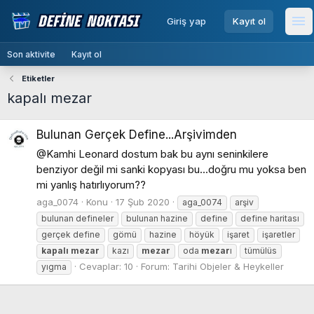
menu
Giriş yap
Kayıt ol
Me
Son aktivite
Kayıt ol
Etiketler
kapalı mezar
Bulunan Gerçek Define...Arşivimden
@Kamhi Leonard dostum bak bu aynı seninkilere
benziyor değil mi sanki kopyası bu...doğru mu yoksa ben
mi yanlış hatırlıyorum??
aga_0074
Konu
17 Şub 2020
aga_0074
arşiv
bulunan defineler
bulunan hazine
define
define haritası
gerçek define
gömü
hazine
höyük
işaret
işaretler
kapalı
mezar
kazı
mezar
oda
mezar
ı
tümülüs
Cevaplar: 10
Forum:
Tarihi Objeler & Heykeller
yıgma