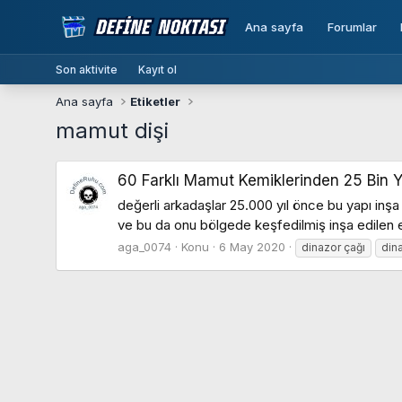
Ana sayfa
Forumlar
Son aktivite
Kayıt ol
Ana sayfa
Etiketler
mamut dişi
60 Farklı Mamut Kemiklerinden 25 Bin Yı
değerli arkadaşlar 25.000 yıl önce bu yapı inşa 
ve bu da onu bölgede keşfedilmiş inşa edilen e
aga_0074
Konu
6 May 2020
dinazor çağı
din