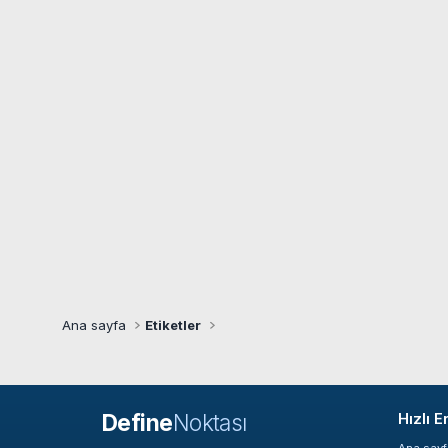
Ana sayfa
Etiketler
Define
Noktası
Hızlı E
Ana say