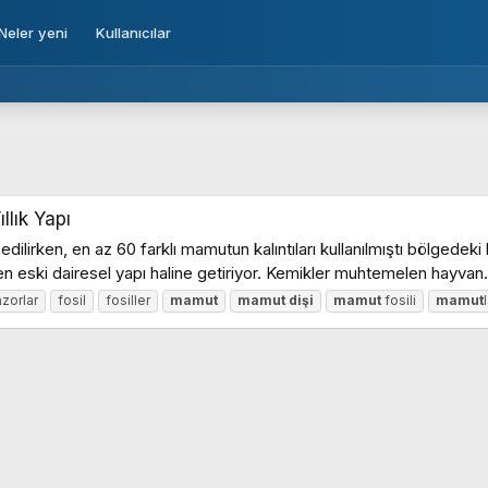
Neler yeni
Kullanıcılar
llık Yapı
edilirken, en az 60 farklı mamutun kalıntıları kullanılmıştı bölgede
n eski dairesel yapı haline getiriyor. Kemikler muhtemelen hayvan.
azorlar
fosil
fosiller
mamut
mamut
dişi
mamut
fosili
mamut