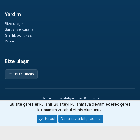
Yardım
Bize ulaşın
Şartlar ve kurallar
Gizlilik politikası
Yardım
Bize ulaşın
Bize ulaşın
mail
Community platform by XenForo
®
© 2010-2026 XenForo Ltd.
Bu site çerezler kullanır. Bu siteyi kullanmaya devam ederek çerez
XenDev Forum İstatistik sistemi
kullanımımızı kabul etmiş olursunuz.
Kabul
Daha fazla bilgi edin…