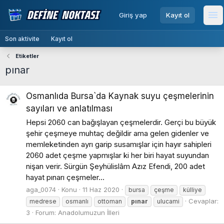
menu
Giriş yap
Kayıt ol
Me
Son aktivite
Kayıt ol
Etiketler
pınar
Osmanlıda Bursa`da Kaynak suyu çeşmelerinin
sayıları ve anlatılması
Hepsi 2060 can bağışlayan çeşmelerdir. Gerçi bu büyük
şehir çeşmeye muhtaç değildir ama gelen gidenler ve
memleketinden ayrı garip susamışlar için hayır sahipleri
2060 adet çeşme yapmışlar ki her biri hayat suyundan
nişan verir. Sürgün Şeyhülislâm Azız Efendi, 200 adet
hayat pınarı çeşmeler...
aga_0074
Konu
11 Haz 2020
bursa
çeşme
külliye
Cevaplar:
medrese
osmanlı
ottoman
pınar
ulucami
3
Forum:
Anadolumuzun İlleri