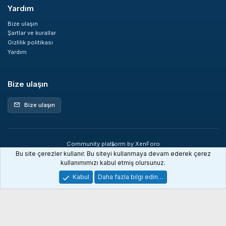
Yardım
Bize ulaşın
Şartlar ve kurallar
Gizlilik politikası
Yardım
Bize ulaşın
Bize ulaşın
mail
Community platform by XenForo
®
© 2010-2026 XenForo Ltd.
Bu site çerezler kullanır. Bu siteyi kullanmaya devam ederek çerez
XenDev Forum İstatistik sistemi
kullanımımızı kabul etmiş olursunuz.
Kabul
Daha fazla bilgi edin…