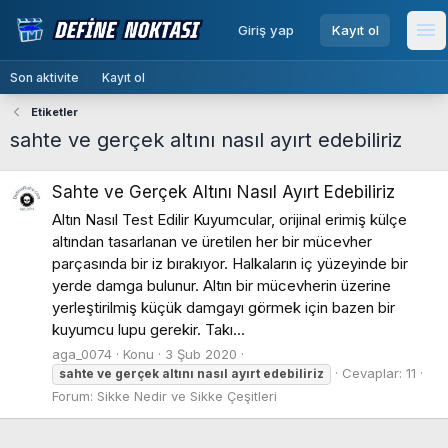
menu
Giriş yap
Kayıt ol
Me
Son aktivite
Kayıt ol
Etiketler
sahte ve gerçek altını nasıl ayırt edebiliriz
Sahte ve Gerçek Altını Nasıl Ayırt Edebiliriz
Altın Nasıl Test Edilir Kuyumcular, orijinal erimiş külçe
altından tasarlanan ve üretilen her bir mücevher
parçasında bir iz bırakıyor. Halkaların iç yüzeyinde bir
yerde damga bulunur. Altın bir mücevherin üzerine
yerleştirilmiş küçük damgayı görmek için bazen bir
kuyumcu lupu gerekir. Takı...
aga_0074
Konu
3 Şub 2020
Cevaplar: 11
sahte
ve
gerçek
altını
nasıl
ayırt
edebiliriz
Forum:
Sikke Nedir ve Sikke Çeşitleri