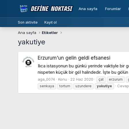
Ana sayfa
Forumlar
Son aktivite
Kayıt ol
Ana sayfa
Etiketler
yakutiye
Erzurum'un gelin geldi efsanesi
Ilıca istasyonun bu günkü yerinde vaktiyle bir
nispeten küçük bir göl halindedir. İşte bu gölün a
aga_0074
Konu
22 Haz 2020
çat
erzurum
Cevapl
senkaya
tortum
uzundere
yakutiye