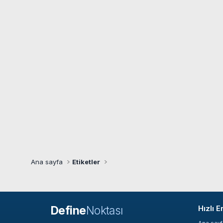
Ana sayfa
Etiketler
Define
Noktası
Hızlı E
Ana say