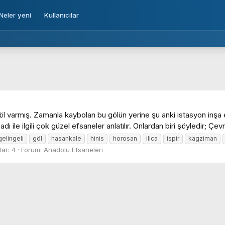
Neler yeni
Kullanıcılar
 göl varmış. Zamanla kaybolan bu gölün yerine şu anki istasyon inş
dı ile ilgili çok güzel efsaneler anlatılır. Onlardan biri şöyledir; Çev
gelingeli
göl
hasankale
hinis
horosan
ilica
ispir
kagziman
ar: 4
Forum:
Anadolu Efsaneleri