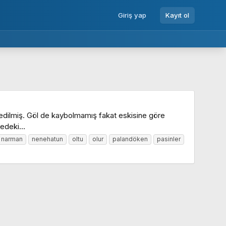
Giriş yap
Kayıt ol
a edilmiş. Göl de kaybolmamış fakat eskisine göre
redeki...
narman
nenehatun
oltu
olur
palandöken
pasinler