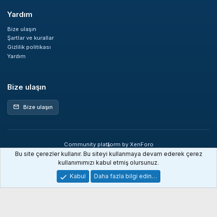
Yardım
Bize ulaşın
Şartlar ve kurallar
Gizlilik politikası
Yardım
Bize ulaşın
Bize ulaşın
mail
Community platform by XenForo
®
© 2010-2026 XenForo Ltd.
Bu site çerezler kullanır. Bu siteyi kullanmaya devam ederek çerez
XenDev Forum İstatistik sistemi
kullanımımızı kabul etmiş olursunuz.
Kabul
Daha fazla bilgi edin…