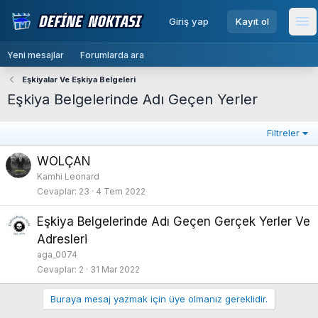
menu
Giriş yap
Kayıt ol
Me
Yeni mesajlar
Forumlarda ara
Eşkiyalar Ve Eşkiya Belgeleri
Eşkiya Belgelerinde Adı Geçen Yerler
Filtreler
WOLÇAN
Kamhi Leonard
Cevaplar
23
4 Tem 2022
Eşkiya Belgelerinde Adı Geçen Gerçek Yerler Ve
Adresleri
aga_0074
Cevaplar
2
31 Mar 2022
Buraya mesaj yazmak için üye olmanız gereklidir.