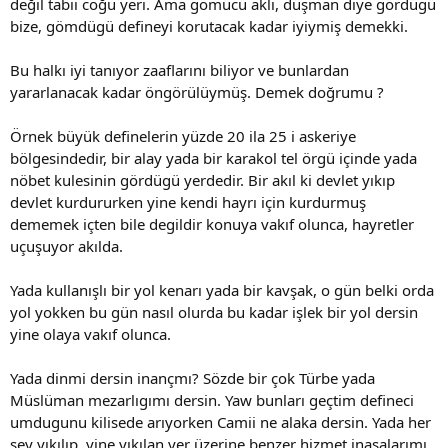
değil tabii coğu yeri. Ama gömücü aklı, düşman diye gördügü
bize, gömdügü defineyi korutacak kadar iyiymiş demekki.
Bu halkı iyi tanıyor zaaflarını biliyor ve bunlardan
yararlanacak kadar öngörülüymüş. Demek doğrumu ?
Örnek büyük definelerin yüzde 20 ila 25 i askeriye
bölgesindedir, bir alay yada bir karakol tel örgü içinde yada
nöbet kulesinin gördügü yerdedir. Bir akıl ki devlet yıkıp
devlet kurdururken yine kendi hayrı için kurdurmuş
dememek içten bile degildir konuya vakıf olunca, hayretler
uçuşuyor akılda.
Yada kullanışlı bir yol kenarı yada bir kavşak, o gün belki orda
yol yokken bu gün nasıl olurda bu kadar işlek bir yol dersin
yine olaya vakıf olunca.
Yada dinmi dersin inançmı? Sözde bir çok Türbe yada
Müslüman mezarlıgımı dersin. Yaw bunları geçtim defineci
umdugunu kilisede arıyorken Camii ne alaka dersin. Yada her
şey yıkılıp, yine yıkılan yer üzerine benzer hizmet inaşalarımı