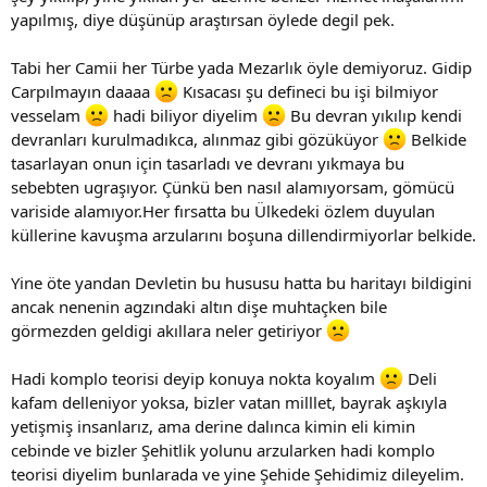
yapılmış, diye düşünüp araştırsan öylede degil pek.
Tabi her Camii her Türbe yada Mezarlık öyle demiyoruz. Gidip
Carpılmayın daaaa
Kısacası şu defineci bu işi bilmiyor
vesselam
hadi biliyor diyelim
Bu devran yıkılıp kendi
devranları kurulmadıkca, alınmaz gibi gözüküyor
Belkide
tasarlayan onun için tasarladı ve devranı yıkmaya bu
sebebten ugraşıyor. Çünkü ben nasıl alamıyorsam, gömücü
variside alamıyor.Her fırsatta bu Ülkedeki özlem duyulan
küllerine kavuşma arzularını boşuna dillendirmiyorlar belkide.
Yine öte yandan Devletin bu hususu hatta bu haritayı bildigini
ancak nenenin agzındaki altın dişe muhtaçken bile
görmezden geldigi akıllara neler getiriyor
Hadi komplo teorisi deyip konuya nokta koyalım
Deli
kafam delleniyor yoksa, bizler vatan milllet, bayrak aşkıyla
yetişmiş insanlarız, ama derine dalınca kimin eli kimin
cebinde ve bizler Şehitlik yolunu arzularken hadi komplo
teorisi diyelim bunlarada ve yine Şehide Şehidimiz dileyelim.