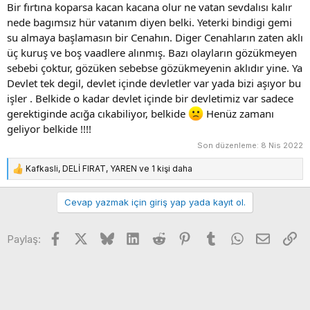
Bir fırtına koparsa kacan kacana olur ne vatan sevdalısı kalır
nede bagımsız hür vatanım diyen belki. Yeterki bindigi gemi
su almaya başlamasın bir Cenahın. Diger Cenahların zaten aklı
üç kuruş ve boş vaadlere alınmış. Bazı olayların gözükmeyen
sebebi çoktur, gözüken sebebse gözükmeyenin aklıdır yine. Ya
Devlet tek degil, devlet içinde devletler var yada bizi aşıyor bu
işler . Belkide o kadar devlet içinde bir devletimiz var sadece
gerektiginde acığa cıkabiliyor, belkide
Henüz zamanı
geliyor belkide !!!!
Son düzenleme:
8 Nis 2022
Kafkasli
,
DELİ FIRAT
,
YAREN
ve 1 kişi daha
T
e
p
Cevap yazmak için giriş yap yada kayıt ol.
k
i
Facebook
X
Bluesky
LinkedIn
Reddit
Pinterest
Tumblr
WhatsApp
E-posta
Li
l
Paylaş:
e
r
: