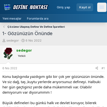
menu
Giriş yap
Kayıt ol
Me
Yeni mesajlar
Forumlarda ara
Çözüme Ulaşmış Define Ve Define İşaretleri
1- Gözünüzün Önünde
K
B
sedegor
6 Nis 2022
o
a
n
ş
sedegor
b
l
Yetkili
u
a
y
n
u
g
6 Nis 2022
#1
b
ı
Konu başlıgında yazdıgım gibi bir çok yer gözünüzün önünde.
a
ç
ş
t
Ve siz dağ, taş ,kuytu yerlerde arıyorsunuz defineyi. Halbuki
l
a
her gün geçtiginiz yerde daha mükemmeli var. Olabilir
a
r
demiyorum var diyorummm !
t
i
a
h
Büyük defineleri bu günkü halk ve devlet koruyor, bilerek
n
i