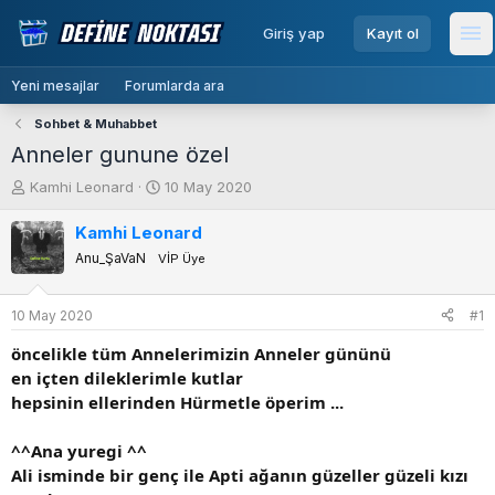
menu
Giriş yap
Kayıt ol
Me
Yeni mesajlar
Forumlarda ara
Sohbet & Muhabbet
Anneler gunune özel
K
B
Kamhi Leonard
10 May 2020
o
a
n
ş
Kamhi Leonard
b
l
Anu_ŞaVaN
VİP Üye
u
a
y
n
u
g
10 May 2020
#1
b
ı
öncelikle tüm Annelerimizin Anneler gününü
a
ç
ş
t
en içten dileklerimle kutlar
l
a
hepsinin ellerinden Hürmetle öperim ...
a
r
t
i
^^Ana yuregi ^^
a
h
Ali isminde bir genç ile Apti ağanın güzeller güzeli kızı
n
i