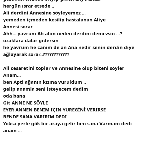
hergün ısrar etsede ..
Ali derdini Annesine söyleyemez ...
yemeden içmeden kesilip hastalanan Aliye
Annesi sorar ...
Ahh... yavrum Ah alim neden derdini demezsin ...?
uzaklara dalar gidersin
he yavrum he canım de an Ana nedir senin derdin diye
ağlayarak sorar..????????????
Ali cesaretini toplar ve Annesine olup biteni söyler
Anam...
ben Apti ağanın kızına vuruldum ..
gelip anamla seni isteyecem dedim
oda bana
Git ANNE NE SÖYLE
EYER ANNEN BENIM IÇIN YUREGİNİ VERIRSE
BENDE SANA VARIRIM DEDI ...
Yoksa yerle gök bir araya gelir ben sana Varmam dedi
anam ...