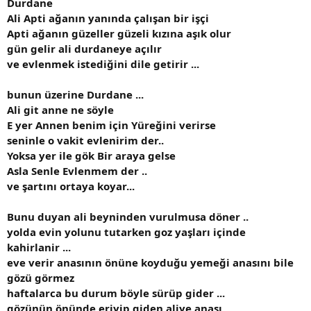
Durdane
Ali Apti ağanın yanında çalışan bir işçi
Apti ağanın güzeller güzeli kızına aşık olur
gün gelir ali durdaneye açılır
ve evlenmek istediğini dile getirir ...
bunun üzerine Durdane ...
Ali git anne ne söyle
E yer Annen benim için Yüreğini verirse
seninle o vakit evlenirim der..
Yoksa yer ile gök Bir araya gelse
Asla Senle Evlenmem der ..
ve şartını ortaya koyar...
Bunu duyan ali beyninden vurulmusa döner ..
yolda evin yolunu tutarken goz yaşları içinde
kahirlanir ...
eve verir anasının önüne koyduğu yemeği anasını bile
gözü görmez
haftalarca bu durum böyle sürüp gider ...
gözünün önünde eriyip giden aliye anası