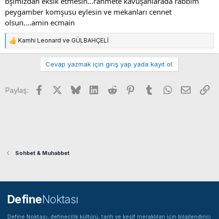
bşımızdan eksik etmesin...rahmete kavuşanlarada rabbim
peygamber komşusu eylesin ve mekanları cennet
olsun....amin ecmain
Kamhi Leonard
ve
GÜLBAHÇELİ
T
e
p
Cevap yazmak için giriş yap yada kayıt ol.
k
i
Facebook
X
Bluesky
LinkedIn
Reddit
Pinterest
Tumblr
WhatsApp
E-posta
Li
l
Paylaş:
e
r
:
Sohbet & Muhabbet
Define
Noktası
Define Noktası, definecilik kültürü, tarih ve keşif meraklıları için bilgilendirici