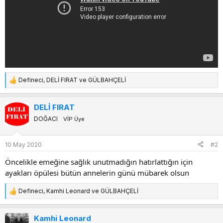
Defineci
,
DELİ FIRAT
ve
GÜLBAHÇELİ
T
e
p
DELİ FIRAT
k
DOĞACI
VİP Üye
i
l
e
10 May 2020
#2
r
:
Öncelikle emeğine sağlık unutmadığın hatırlattığın için
ayakları öpülesi bütün annelerin günü mübarek olsun
Defineci
,
Kamhi Leonard
ve
GÜLBAHÇELİ
T
e
p
Kamhi Leonard
k