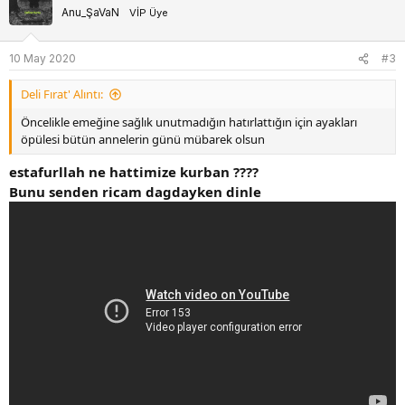
Anu_ŞaVaN
VİP Üye
i
l
e
10 May 2020
#3
r
:
Deli Fırat' Alıntı:
Öncelikle emeğine sağlık unutmadığın hatırlattığın için ayakları
öpülesi bütün annelerin günü mübarek olsun
estafurllah ne hattimize kurban ????
Bunu senden ricam dagdayken dinle