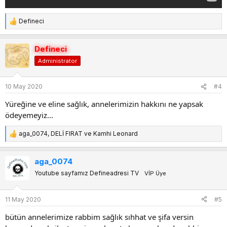
Defineci
T
e
p
Defineci
k
Administrator
i
l
e
10 May 2020
#4
r
:
Yüreğine ve eline sağlık, annelerimizin hakkını ne yapsak
ödeyemeyiz...
aga_0074
,
DELİ FIRAT
ve
Kamhi Leonard
T
e
p
aga_0074
k
Youtube sayfamız Defineadresi TV
VİP Üye
i
l
e
11 May 2020
#5
r
:
bütün annelerimize rabbim sağlık sıhhat ve şifa versin