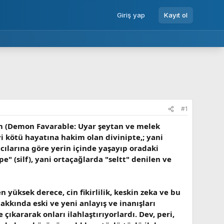
Giriş yap
Kayıt ol
#1
sim (Demon Favarable: Uyar şeytan ve melek
i kötü hayatına hakim olan divinipte,; yani
cılarına göre yerin içinde yaşayıp oradaki
" (silf), yani ortaçağlarda "seltt" denilen ve
n yüksek derece, cin fikirlilik, keskin zeka ve bu
hakkında eski ve yeni anlayış ve inanışları
 çıkararak onları ilahlaştırıyorlardı. Dev, peri,