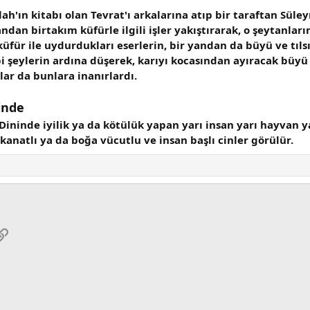
lah'ın kitabı olan Tevrat'ı arkalarına atıp bir taraftan Sül
ndan birtakım küfürle ilgili işler yakıştırarak, o şeytanlar
üfür ile uydurdukları eserlerin, bir yandan da büyü ve tıl
i şeylerin ardına düşerek, karıyı kocasından ayıracak büyü
ar da bunlara inanırlardı.
inde
 Dininde iyilik ya da kötülük yapan yarı insan yarı hayvan 
 kanatlı ya da boğa vücutlu ve insan başlı cinler görülür.
pp
osta
Link