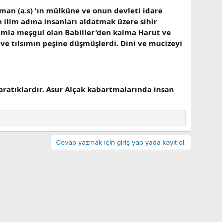
eyman (a.s) 'ın mülküne ve onun devleti idare
ın ilim adına insanları aldatmak üzere sihir
sımla meşgul olan Babiller'den kalma Harut ve
 ve tılsımın peşine düşmüşlerdi. Dini ve mucizeyi
yaratıklardır. Asur Alçak kabartmalarında insan
Cevap yazmak için giriş yap yada kayıt ol.