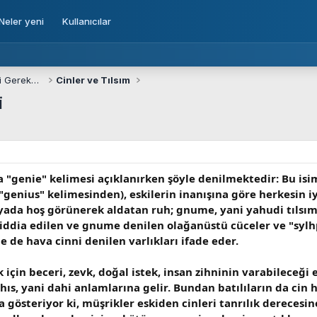
Neler yeni
Kullanıcılar
Defineciliğe Giriş, Definecinin Bilmesi Gerekenler
Cinler ve Tılsım
i
ta "genie" kelimesi açıklanırken şöyle denilmektedir: Bu i
genius" kelimesinden), eskilerin inanışına göre herkesin iy
rüyada hoş görünerek aldatan ruh; gnume, yani yahudi tılsım
 iddia edilen ve gnume denilen olağanüstü cüceler ve "sylhpe
 de hava cinni denilen varlıkları ifade eder.
 için beceri, zevk, doğal istek, insan zihninin varabileceği e
hıs, yani dahi anlamlarına gelir. Bundan batılıların da cin 
a gösteriyor ki, müşrikler eskiden cinleri tanrılık derecesine