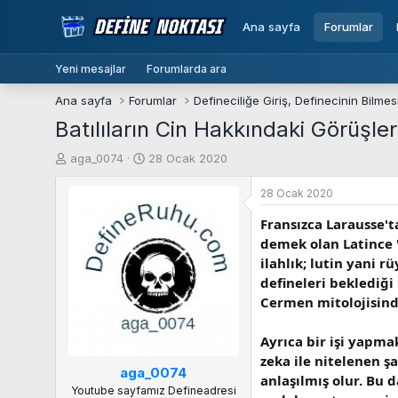
Ana sayfa
Forumlar
Yeni mesajlar
Forumlarda ara
Ana sayfa
Forumlar
Batılıların Cin Hakkındaki Görüşler
K
B
aga_0074
28 Ocak 2020
o
a
n
ş
28 Ocak 2020
b
l
Fransızca Larausse'
u
a
y
n
demek olan Latince "
u
g
ilahlık; lutin yani 
b
ı
defineleri beklediği
a
ç
Cermen mitolojisinde
ş
t
l
a
Ayrıca bir işi yapmak
a
r
zeka ile nitelenen şa
t
i
aga_0074
a
h
anlaşılmış olur. Bu d
Youtube sayfamız Defineadresi
n
i