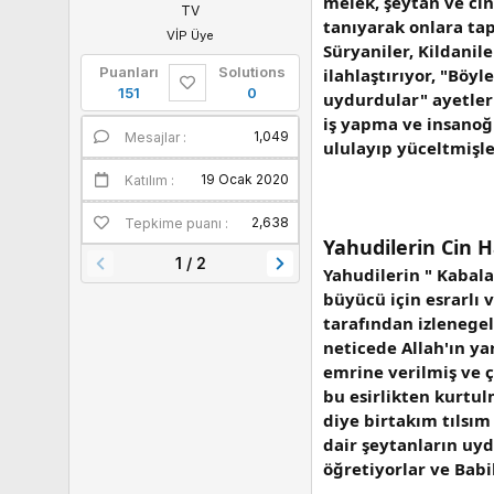
melek, şeytan ve cin 
TV
tanıyarak onlara tap
VİP Üye
Süryaniler, Kildanil
Puanları
Solutions
ilahlaştırıyor, "Böyl
151
0
uydurdular" ayetleri
iş yapma ve insanoğl
1,049
1
Mesajlar
Puanları
ululayıp yüceltmişl
19 Ocak 2020
Katılım
2,638
Tepkime puanı
Yahudilerin Cin 
1 / 2
Yahudilerin " Kabala
büyücü için esrarlı 
tarafından izlenegel
neticede Allah'ın yar
emrine verilmiş ve ç
bu esirlikten kurtul
diye birtakım tılsı
dair şeytanların uyd
öğretiyorlar ve Babi