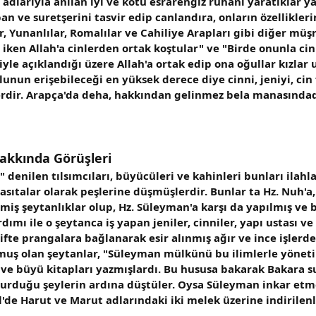
adlarıyla anılan iyi ve kötü esrarengiz ruhani yaratıklar ya
an ve suretşerini tasvir edip canlandıra, onların özellikleri
er, Yunanlılar, Romalılar ve Cahiliye Arapları gibi diğer mü
e iken Allah'a cinlerden ortak koştular" ve "Birde onunla ci
yle açıklandığı üzere Allah'a ortak edip ona oğullar kızlar u
unun erişebileceği en yüksek derece diye cinni, jeniyi, cin 
51
erdir. Arapça'da deha, hakkından gelinmez bela manasındad
Hakkında Görüşleri
" denilen tılsımcıları, büyücüleri ve kahinleri bunları ilah
vasıtalar olarak peşlerine düşmüşlerdir. Bunlar ta Hz. Nuh'a,
miş şeytanlıklar olup, Hz. Süleyman'a karşı da yapılmış ve 
dımı ile o şeytanca iş yapan jeniler, cinniler, yapı ustası v
ifte prangalara bağlanarak esir alınmış ağır ve ince işlerde
muş olan şeytanlar, "Süleyman mülkünü bu ilimlerle yönetird
m ve büyü kitapları yazmışlardı. Bu hususa bakarak Bakara 
urduğu şeylerin ardına düştüler. Oysa Süleyman inkar etmedi
l'de Harut ve Marut adlarındaki iki melek üzerine indirilenl