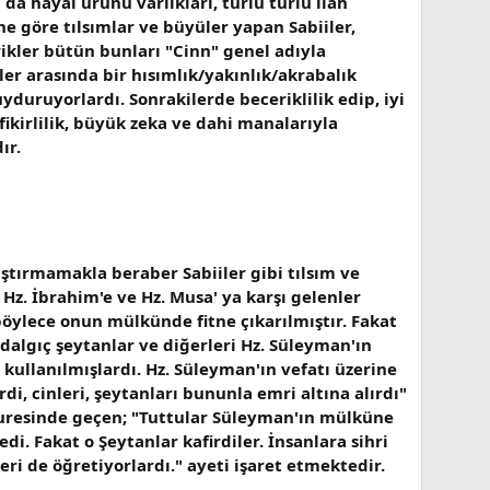
 da hayal ürünü varlıkları, türlü türlü ilah
ne göre tılsımlar ve büyüler yapan Sabiiler,
şrikler bütün bunları "Cinn" genel adıyla
nler arasında bir hısımlık/yakınlık/akrabalık
yduruyorlardı. Sonrakilerde beceriklilik edip, iyi
fikirlilik, büyük zeka ve dahi manalarıyla
ır.
laştırmamakla beraber Sabiiler gibi tılsım ve
 Hz. İbrahim'e ve Hz. Musa' ya karşı gelenler
böylece onun mülkünde fitne çıkarılmıştır. Fakat
e dalgıç şeytanlar ve diğerleri Hz. Süleyman'ın
 kullanılmışlardı. Hz. Süleyman'ın vefatı üzerine
i, cinleri, şeytanları bununla emri altına alırdı"
suresinde geçen; "Tuttular Süleyman'ın mülküne
. Fakat o Şeytanlar kafirdiler. İnsanlara sihri
eri de öğretiyorlardı." ayeti işaret etmektedir.