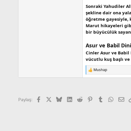
Sonraki Yahudiler Al
şekline dair ona yala
öğretme gayesiyle, k
Marut hikayeleri gib
bir büyücülük sayanl
Asur ve Babil Din
Cinler Asur ve Babil
vücutlu kuş başlı ve
Mushap
T
e
p
k
i
Facebook
X
Bluesky
LinkedIn
Reddit
Pinterest
Tumblr
WhatsA
E-p
l
Paylaş:
e
r
: