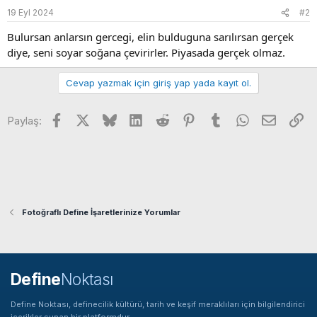
19 Eyl 2024
#2
Bulursan anlarsın gercegi, elin bulduguna sarılırsan gerçek
diye, seni soyar soğana çevirirler. Piyasada gerçek olmaz.
Cevap yazmak için giriş yap yada kayıt ol.
Facebook
X
Bluesky
LinkedIn
Reddit
Pinterest
Tumblr
WhatsApp
E-posta
Li
Paylaş:
Fotoğraflı Define İşaretlerinize Yorumlar
Define
Noktası
Define Noktası, definecilik kültürü, tarih ve keşif meraklıları için bilgilendirici