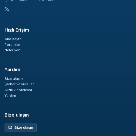
içerikler sunan bir platformdur.
Hızlı Erişim
Ana sayfa
Forumlar
Neler yeni
Yardım
Bize ulaşın
Şartlar ve kurallar
Gizlilik politikası
Yardım
Bize ulaşın
Bize ulaşın
mail