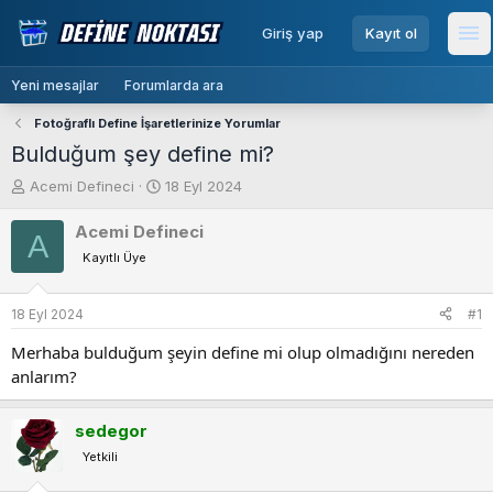
menu
Giriş yap
Kayıt ol
Me
Yeni mesajlar
Forumlarda ara
Fotoğraflı Define İşaretlerinize Yorumlar
Bulduğum şey define mi?
K
B
Acemi Defineci
18 Eyl 2024
o
a
n
ş
Acemi Defineci
A
b
l
Kayıtlı Üye
u
a
y
n
u
g
18 Eyl 2024
#1
b
ı
Merhaba bulduğum şeyin define mi olup olmadığını nereden
a
ç
ş
t
anlarım?
l
a
a
r
sedegor
t
i
a
h
Yetkili
n
i