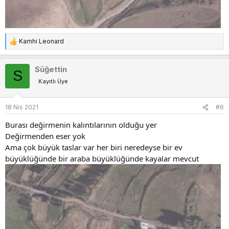
Kamhi Leonard
T
e
p
Süğettin
S
k
Kayıtlı Üye
i
l
e
18 Nis 2021
#6
r
:
Burası değirmenin kalıntılarının olduğu yer
Değirmenden eser yok
Ama çok büyük taslar var her biri neredeyse bir ev
büyüklüğünde bir araba büyüklüğünde kayalar mevcut