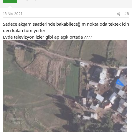
l
e
18 Nis 2021
#8
r
:
Sadece akşam saatlerinde bakabileceğim nokta oda tektek icin
geri kalan tüm yerler
Evde televizyon izler gibi ap açık ortada ????