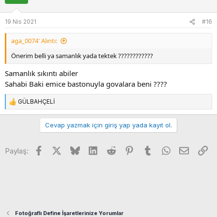
l
e
19 Nis 2021
#16
r
:
aga_0074' Alıntı:
Önerim belli ya samanlık yada tektek ????????????
Samanlık sıkıntı abiler
Sahabi Baki emice bastonuyla govalara beni ????
GÜLBAHÇELİ
T
e
p
Cevap yazmak için giriş yap yada kayıt ol.
k
i
Facebook
X
Bluesky
LinkedIn
Reddit
Pinterest
Tumblr
WhatsApp
E-posta
Li
l
Paylaş:
e
r
:
Fotoğraflı Define İşaretlerinize Yorumlar