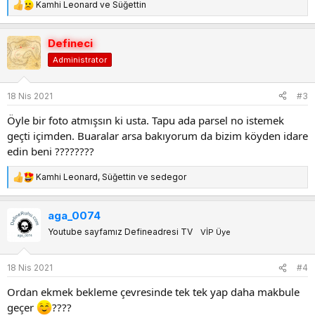
Kamhi Leonard
ve
Süğettin
T
e
p
Defineci
k
Administrator
i
l
e
18 Nis 2021
#3
r
:
Öyle bir foto atmışsın ki usta. Tapu ada parsel no istemek
geçti içimden. Buaralar arsa bakıyorum da bizim köyden idare
edin beni ????????
Kamhi Leonard
,
Süğettin
ve
sedegor
T
e
p
aga_0074
k
Youtube sayfamız Defineadresi TV
VİP Üye
i
l
e
18 Nis 2021
#4
r
:
Ordan ekmek bekleme çevresinde tek tek yap daha makbule
geçer
????