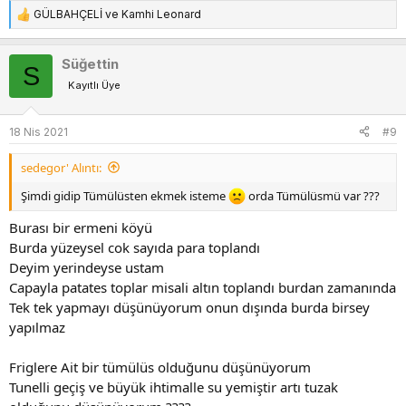
GÜLBAHÇELİ
ve
Kamhi Leonard
T
e
p
Süğettin
S
k
Kayıtlı Üye
i
l
e
18 Nis 2021
#9
r
:
sedegor' Alıntı:
Şimdi gidip Tümülüsten ekmek isteme
orda Tümülüsmü var ???
Burası bir ermeni köyü
Burda yüzeysel cok sayıda para toplandı
Deyim yerindeyse ustam
Capayla patates toplar misali altın toplandı burdan zamanında
Tek tek yapmayı düşünüyorum onun dışında burda birsey
yapılmaz
Friglere Ait bir tümülüs olduğunu düşünüyorum
Tunelli geçiş ve büyük ihtimalle su yemiştir artı tuzak