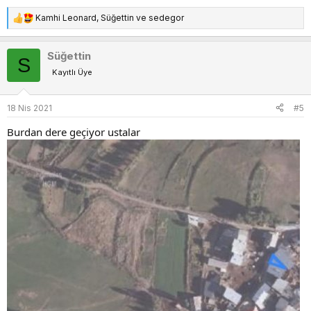
Kamhi Leonard
,
Süğettin
ve
sedegor
T
e
p
Süğettin
S
k
Kayıtlı Üye
i
l
e
18 Nis 2021
#5
r
:
Burdan dere geçiyor ustalar