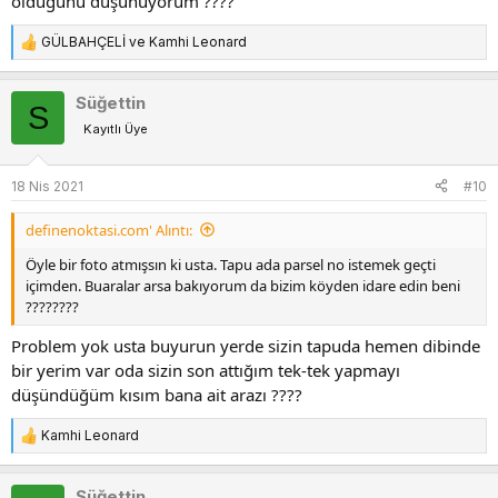
olduğunu düşünüyorum ????
GÜLBAHÇELİ
ve
Kamhi Leonard
T
e
p
Süğettin
S
k
Kayıtlı Üye
i
l
e
18 Nis 2021
#10
r
:
definenoktasi.com' Alıntı:
Öyle bir foto atmışsın ki usta. Tapu ada parsel no istemek geçti
içimden. Buaralar arsa bakıyorum da bizim köyden idare edin beni
????????
Problem yok usta buyurun yerde sizin tapuda hemen dibinde
bir yerim var oda sizin son attığım tek-tek yapmayı
düşündüğüm kısım bana ait arazı ????
Kamhi Leonard
T
e
p
Süğettin