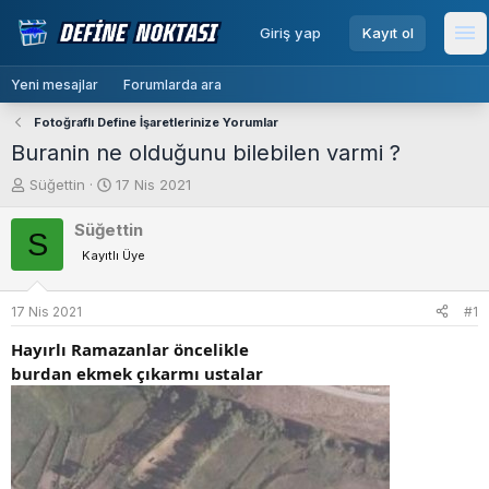
menu
Giriş yap
Kayıt ol
Me
Yeni mesajlar
Forumlarda ara
Fotoğraflı Define İşaretlerinize Yorumlar
Buranin ne olduğunu bilebilen varmi ?
K
B
Süğettin
17 Nis 2021
o
a
n
ş
Süğettin
S
b
l
Kayıtlı Üye
u
a
y
n
u
g
17 Nis 2021
#1
b
ı
Hayırlı Ramazanlar öncelikle
a
ç
ş
t
burdan ekmek çıkarmı ustalar
l
a
a
r
t
i
a
h
n
i