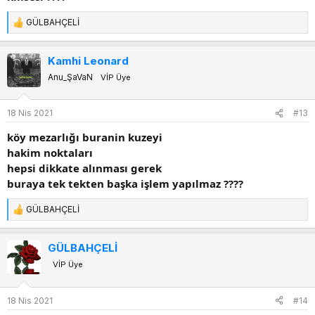
GÜLBAHÇELİ
T
e
p
Kamhi Leonard
k
Anu_ŞaVaN
VİP Üye
i
l
e
18 Nis 2021
#13
r
:
köy mezarlığı buranin kuzeyi
hakim noktaları
hepsi dikkate alınması gerek
buraya tek tekten başka işlem yapılmaz ????
GÜLBAHÇELİ
T
e
p
GÜLBAHÇELİ
k
VİP Üye
i
l
e
18 Nis 2021
#14
r