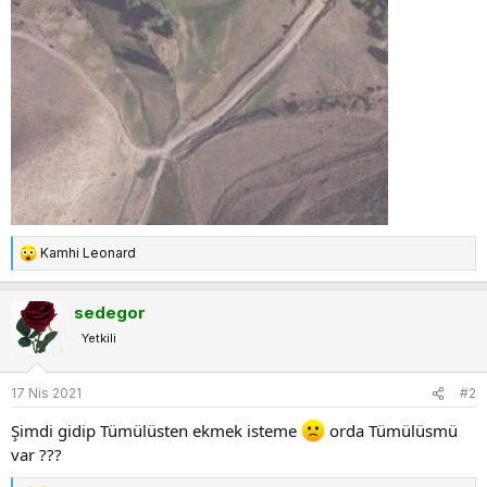
Kamhi Leonard
T
e
p
sedegor
k
Yetkili
i
l
e
17 Nis 2021
#2
r
:
Şimdi gidip Tümülüsten ekmek isteme
orda Tümülüsmü
var ???