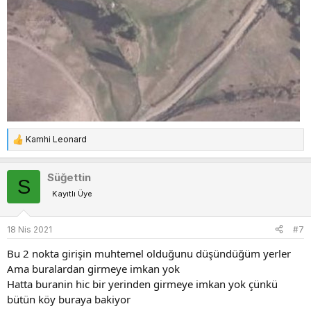
Kamhi Leonard
T
e
p
Süğettin
S
k
Kayıtlı Üye
i
l
e
18 Nis 2021
#7
r
:
Bu 2 nokta girişin muhtemel olduğunu düşündüğüm yerler
Ama buralardan girmeye imkan yok
Hatta buranin hic bir yerinden girmeye imkan yok çünkü
bütün köy buraya bakiyor