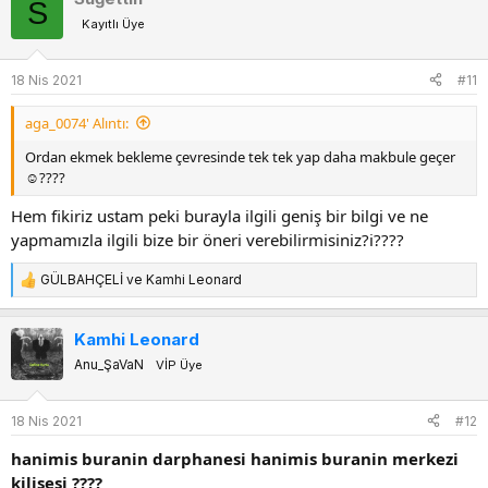
S
k
Kayıtlı Üye
i
l
e
18 Nis 2021
#11
r
:
aga_0074' Alıntı:
Ordan ekmek bekleme çevresinde tek tek yap daha makbule geçer
☺????
Hem fikiriz ustam peki burayla ilgili geniş bir bilgi ve ne
yapmamızla ilgili bize bir öneri verebilirmisiniz?i????
GÜLBAHÇELİ
ve
Kamhi Leonard
T
e
p
Kamhi Leonard
k
Anu_ŞaVaN
VİP Üye
i
l
e
18 Nis 2021
#12
r
:
hanimis buranin darphanesi hanimis buranin merkezi
kilisesi ????