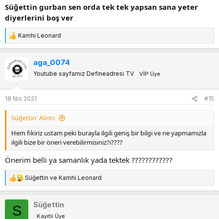
:
Süğettin
gurban sen orda tek tek yapsan sana yeter
diyerlerini boş ver
Kamhi Leonard
T
e
p
aga_0074
k
Youtube sayfamız Defineadresi TV
VİP Üye
i
l
e
18 Nis 2021
#15
r
:
Süğettin' Alıntı:
Hem fikiriz ustam peki burayla ilgili geniş bir bilgi ve ne yapmamızla
ilgili bize bir öneri verebilirmisiniz?i????
Önerim belli ya samanlık yada tektek ????????????
Süğettin
ve
Kamhi Leonard
T
e
p
Süğettin
S
k
Kayıtlı Üye
i