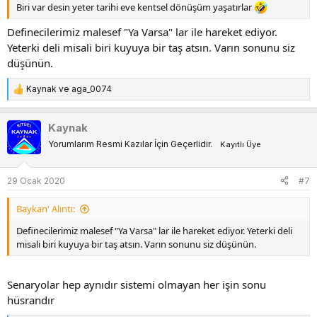
Biri var desin yeter tarihi eve kentsel dönüşüm yaşatırlar
Definecilerimiz malesef "Ya Varsa" lar ile hareket ediyor.
Yeterki deli misali biri kuyuya bir taş atsın. Varın sonunu siz
düşünün.
Kaynak
ve
aga_0074
T
e
p
Kaynak
k
Yorumlarım Resmi Kazılar İçin Geçerlidir.
Kayıtlı Üye
i
l
e
29 Ocak 2020
#7
r
:
Baykan' Alıntı:
Definecilerimiz malesef "Ya Varsa" lar ile hareket ediyor. Yeterki deli
misali biri kuyuya bir taş atsın. Varın sonunu siz düşünün.
Senaryolar hep aynıdır sistemi olmayan her işin sonu
hüsrandır