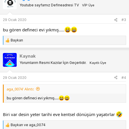
k
Youtube sayfamız Defineadresi TV
VİP Üye
i
l
e
29 Ocak 2020
#3
r
:
bu gören defineci evi yıkmış.....
Baykan
T
e
p
Kaynak
k
Yorumlarım Resmi Kazılar İçin Geçerlidir.
Kayıtlı Üye
i
l
e
29 Ocak 2020
#4
r
:
aga_0074' Alıntı:
bu gören defineci evi yıkmış.....
Biri var desin yeter tarihi eve kentsel dönüşüm yaşatırlar
Baykan
ve
aga_0074
T