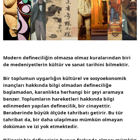
n
i
Modern defineciliğin olmazsa olmaz kuralarından biri
de medeniyetlerin kültür ve sanat tarihini bilmektir.
Bir toplumun uygarlığın kültürel ve sosyoekonomik
inançları hakkında bilgi olmadan defineciliğe
başlamadan, karanlıkta herhangi bir şeyi aramaya
benzer. Toplumların hareketleri hakkında bilgi
edinmeden yapılan definecilik, bir cinayettir.
Beraberinde büyük ölçüde tahribatı getirir. Bu tür
tahribat da, bir daha ulaşılması mümkün olmayan
doküman ve izi yok etmektedir.