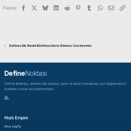
i
Facebook
X
Bluesky
LinkedIn
Reddit
Pinterest
Tumblr
WhatsApp
E-posta
Li
l
Paylaş:
e
r
:
Definecilik Nedir&Definecilerin Bilmesi Gerekenler
Define
Noktası
Define Noktası, definecilik kültürü, tarih ve keşif meraklıları için bilgilendirici
içerikler sunan bir platformdur.
Hızlı Erişim
Ana sayfa