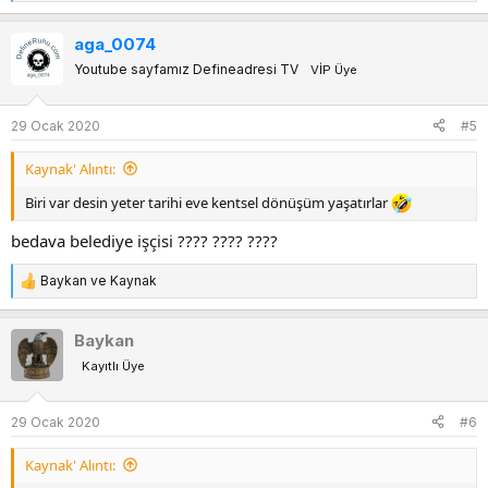
e
p
aga_0074
k
Youtube sayfamız Defineadresi TV
VİP Üye
i
l
e
29 Ocak 2020
#5
r
:
Kaynak' Alıntı:
Biri var desin yeter tarihi eve kentsel dönüşüm yaşatırlar
bedava belediye işçisi ???? ???? ????
Baykan
ve
Kaynak
T
e
p
Baykan
k
Kayıtlı Üye
i
l
e
29 Ocak 2020
#6
r
:
Kaynak' Alıntı: