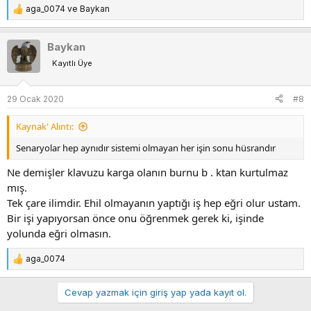
aga_0074
ve
Baykan
T
e
p
Baykan
k
Kayıtlı Üye
i
l
e
29 Ocak 2020
#8
r
:
Kaynak' Alıntı:
Senaryolar hep aynıdır sistemi olmayan her işin sonu hüsrandır
Ne demişler klavuzu karga olanın burnu b . ktan kurtulmaz
mış.
Tek çare ilimdir. Ehil olmayanın yaptığı iş hep eğri olur ustam.
Bir işi yapıyorsan önce onu öğrenmek gerek ki, işinde
yolunda eğri olmasın.
aga_0074
T
e
p
Cevap yazmak için giriş yap yada kayıt ol.
k