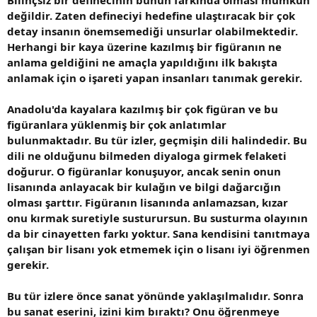
Bilinçsiz bir definecinin bunun farkında olması mümkün
değildir. Zaten defineciyi hedefine ulaştıracak bir çok
detay insanın önemsemediği unsurlar olabilmektedir.
Herhangi bir kaya üzerine kazılmış bir figüranın ne
anlama geldiğini ne amaçla yapıldığını ilk bakışta
anlamak için o işareti yapan insanları tanımak gerekir.
Anadolu'da kayalara kazılmış bir çok figüran ve bu
figüranlara yüklenmiş bir çok anlatımlar
bulunmaktadır. Bu tür izler, geçmişin dili halindedir. Bu
dili ne olduğunu bilmeden diyaloga girmek felaketi
doğurur. O figüranlar konuşuyor, ancak senin onun
lisanında anlayacak bir kulağın ve bilgi dağarcığın
olması şarttır. Figüranın lisanında anlamazsan, kızar
onu kırmak suretiyle susturursun. Bu susturma olayının
da bir cinayetten farkı yoktur. Sana kendisini tanıtmaya
çalışan bir lisanı yok etmemek için o lisanı iyi öğrenmen
gerekir.
Bu tür izlere önce sanat yönünde yaklaşılmalıdır. Sonra
bu sanat eserini, izini kim bıraktı? Onu öğrenmeye