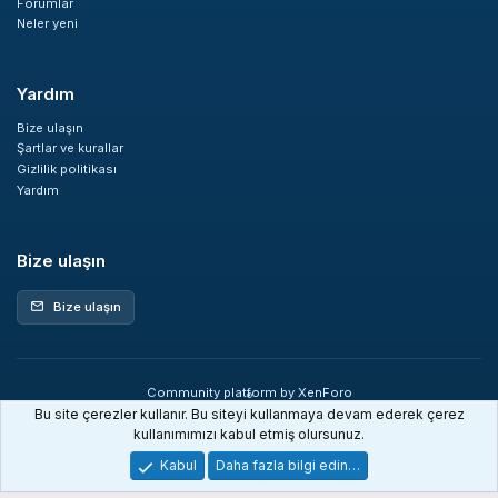
Forumlar
Neler yeni
Yardım
Bize ulaşın
Şartlar ve kurallar
Gizlilik politikası
Yardım
Bize ulaşın
Bize ulaşın
mail
Community platform by XenForo
®
© 2010-2026 XenForo Ltd.
Bu site çerezler kullanır. Bu siteyi kullanmaya devam ederek çerez
XenDev Forum İstatistik sistemi
kullanımımızı kabul etmiş olursunuz.
Kabul
Daha fazla bilgi edin…