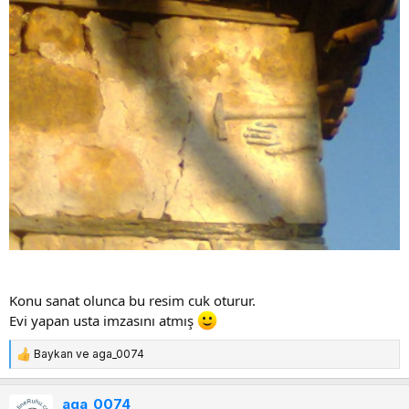
Konu sanat olunca bu resim cuk oturur.
Evi yapan usta imzasını atmış
Baykan
ve
aga_0074
T
e
p
aga_0074