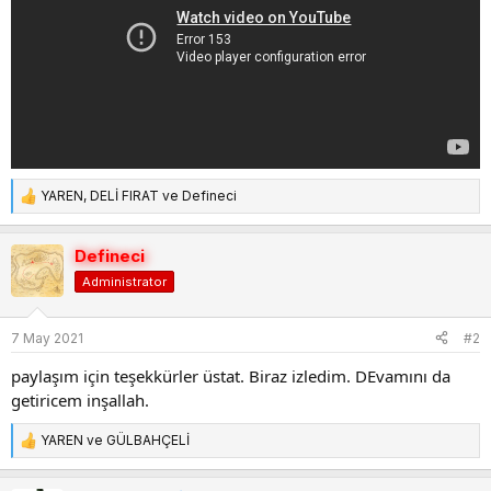
n
i
YAREN
,
DELİ FIRAT
ve
Defineci
T
e
p
Defineci
k
Administrator
i
l
e
7 May 2021
#2
r
:
paylaşım için teşekkürler üstat. Biraz izledim. DEvamını da
getiricem inşallah.
YAREN
ve
GÜLBAHÇELİ
T
e
p