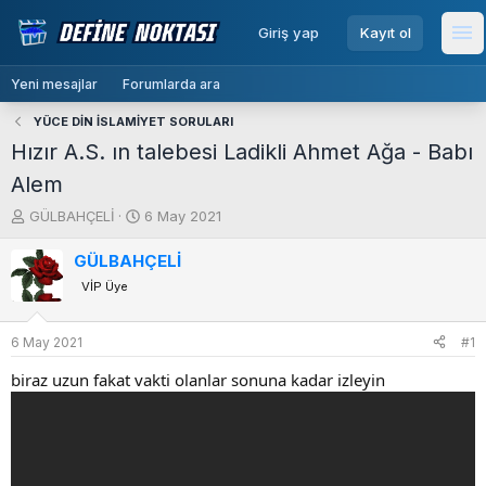
menu
Giriş yap
Kayıt ol
Me
Yeni mesajlar
Forumlarda ara
YÜCE DİN İSLAMİYET SORULARI
Hızır A.S. ın talebesi Ladikli Ahmet Ağa - Babı
Alem
K
B
GÜLBAHÇELİ
6 May 2021
o
a
n
ş
GÜLBAHÇELİ
b
l
VİP Üye
u
a
y
n
u
g
6 May 2021
#1
b
ı
biraz uzun fakat vakti olanlar sonuna kadar izleyin
a
ç
ş
t
l
a
a
r
t
i
a
h