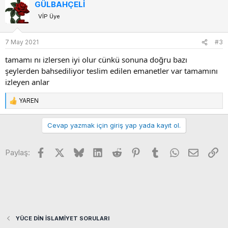
GÜLBAHÇELİ
k
VİP Üye
i
l
e
7 May 2021
#3
r
:
tamamı nı izlersen iyi olur cünkü sonuna doğru bazı
şeylerden bahsediliyor teslim edilen emanetler var tamamını
izleyen anlar
YAREN
T
e
p
Cevap yazmak için giriş yap yada kayıt ol.
k
i
Facebook
X
Bluesky
LinkedIn
Reddit
Pinterest
Tumblr
WhatsApp
E-posta
Li
l
Paylaş:
e
r
:
YÜCE DİN İSLAMİYET SORULARI