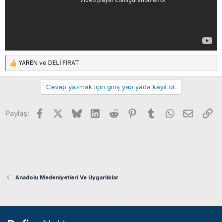
YAREN
ve
DELİ FIRAT
T
e
p
Cevap yazmak için giriş yap yada kayıt ol.
k
i
Facebook
X
Bluesky
LinkedIn
Reddit
Pinterest
Tumblr
WhatsApp
E-posta
Li
l
Paylaş:
e
r
:
Anadolu Medeniyetleri Ve Uygarlıklar