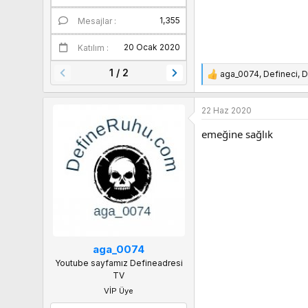
1,355
1
Mesajlar
Puanları
20 Ocak 2020
Katılım
1 / 2
aga_0074
,
Defineci
,
D
T
e
p
22 Haz 2020
k
i
emeğine sağlık
l
e
r
:
aga_0074
Youtube sayfamız Defineadresi
TV
VİP Üye