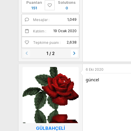
Puanları
Solutions
151
0
1,049
1
Mesajlar
Puanları
19 Ocak 2020
Katılım
2,638
Tepkime puanı
1 / 2
6 Eki 2020
güncel
GÜLBAHÇELİ