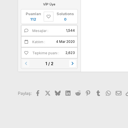
VİP Üye
Puanları
Solutions
112
0
1,544
1
Mesajlar
Puanları
4 Mar 2020
Katılım
2,623
Tepkime puanı
1 / 2
Facebook
X
Bluesky
LinkedIn
Reddit
Pinterest
Tumblr
WhatsA
E-p
Paylaş: