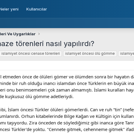
Neler yeni
Kullanıcılar
eri Ve Uygarlıklar
ze törenleri nasıl yapılırdı?
islamiyet öncesi cenase törenleri
islamiyet öncesi ölü gömme
islamiy
ul etmeden önce de ölüleri gömer ve ölümden sonra bir hayatın d
ninde bir ruh olduğu inancı islamdan önce Türklerin en büyük inan
eleri onu benimsemeleri çok zaman almamıştı. İslami kuralları ha
 de kuşkusuz ölü gömme adetleriydi.
gibi, İslam öncesi Türkler ölüleri gömerlerdi. Can ve ruh “tin” (ne
umlanırdı. Orhun kitabelerinde Bilge Kağan ve Kültigin için kullan
mı taşıyordu. Zira önceden de söylediğimiz gibi inanca göre Tan
ncesi Türkler'de yoktu. "Cennete gitmek, cehenneme gitmek" ifadel