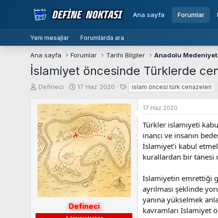
Ana sayfa
Forumlar
Yeni mesajlar
Forumlarda ara
Ana sayfa
Forumlar
Tarihi Bilgiler
Anadolu Medeniyetl
İslamiyet öncesinde Türklerde cena
K
B
E
Defineci
17 Haz 2020
islam öncesi türk cenazeleri
o
a
t
n
ş
i
17 Haz 2020
b
l
k
u
a
e
Türkler islamiyeti kab
y
n
t
inancı ve insanın bede
u
g
l
İslamiyet'i kabul etm
b
ı
e
kurallardan bir tanesi
a
ç
r
ş
t
İslamiyetin emrettiği 
l
a
a
r
ayrılması şeklinde yor
t
i
yanına yükselmek anla
Defineci
a
h
kavramları İslamiyet ö
n
i
Administrator