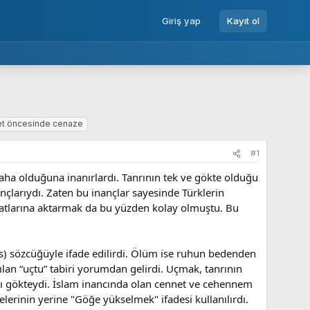
Giriş yap
Kayıt ol
et öncesinde cenaze
#1
aha olduğuna inanırlardı. Tanrının tek ve gökte olduğu
çlarıydı. Zaten bu inançlar sayesinde Türklerin
yatlarına aktarmak da bu yüzden kolay olmuştu. Bu
fes) sözcüğüyle ifade edilirdi. Ölüm ise ruhun bedenden
ılan “uçtu” tabiri yorumdan gelirdi. Uçmak, tanrının
rı gökteydi. İslam inancında olan cennet ve cehennem
erinin yerine "Göğe yükselmek" ifadesi kullanılırdı.