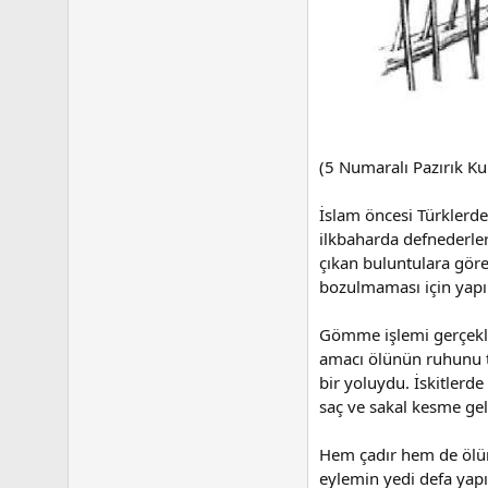
(5 Numaralı Pazırık Ku
İslam öncesi Türklerde
ilkbaharda defnederler
çıkan buluntulara gör
bozulmaması için yapıl
Gömme işlemi gerçekle
amacı ölünün ruhunu te
bir yoluydu. İskitlerd
saç ve sakal kesme gel
Hem çadır hem de ölün
eylemin yedi defa yapı