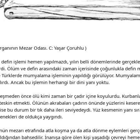
rganının Mezar Odası. C: Yaşar Çoruhlu )
 defin işlemi hemen yapılmazdı, yılın belli dönemlerinde gerçekleş
di. Ölüm ve defin arasındaki zaman içerisinde çoğunlukla defin me
e Türklerde mumyalama işleminin yapıldığı görülüyor. Mumyalama
ırdı. Ancak bu işlemin herhangi bir dini yanı yoktu.
şmeden önce ölü kimi zaman bir çadır içine koyulurdu. Kurbanlar
skin etmekti. Ölünün akrabaları çadırın önünde yüzlerini keserek
e ise bu durum bir tık daha ileri seviyedeydi. Yüz kesmenin yanı s
enekleri de oldukça yaygındı.
ün mezarı etrafında atla koşma ya da atla dönme eylemleri gerçek
ldığından bahsedilir. İnanışa göre ölen kişi yaşadığı çevreyi hem