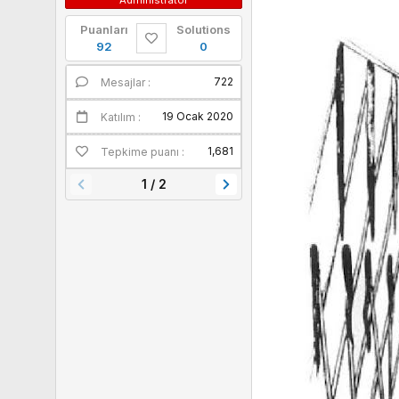
Puanları
Solutions
92
0
722
Mesajlar
Puanları
19 Ocak 2020
Katılım
1,681
Tepkime puanı
1 / 2