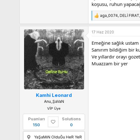
koşusu, ruhun yapacağ
aga_0074
,
DELİ FIRAT
T
e
p
17 Haz 2020
k
i
Emeğine sağlık ustam 
l
Sanırım bildiğim bir k
e
Ve yıllardır orayı goze
r
Muazzam bir yer
:
Kamhi Leonard
Anu_ŞaVaN
VİP Üye
Puanları
Solutions
150
0
YaŞaMıN OlduĞu HeR YeR
2,9
Konum
Tepkime puanı