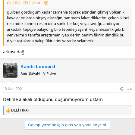
GÜLBAHÇELİ' Alıntı:
gurban gördüğüm kadar zamanla toprak altından çıkmış volkanik
kayalar onlarda birşey olacağını sanmam fakat dikkatimi çeken ikinci
resimdeki birinci resim oldu sanki bir kuş veya tavuğu andırıyor
arkadaki tepeye bakıyor gibi o tepede yaşantı veya mezarlık gibi bir
yer varmı o tarafta araştırmanı yap derim benim fikrim şimdilik bu
diyer ustalarda bakıp fikirlerini yazarlar selametle
arkası dağ
Kamhi Leonard
Anu_ŞaVaN
VİP Üye
18 Kas 2021
#4
Definle alakalı olduğunu düşünmüyorum ustam
DELİ FIRAT
T
e
p
Cevap yazmak için giriş yap yada kayıt ol.
k
i