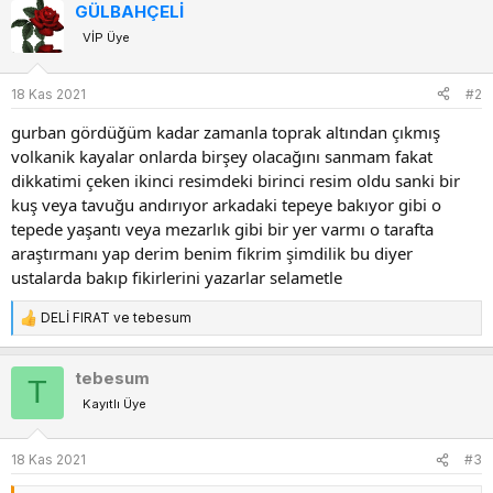
GÜLBAHÇELİ
k
VİP Üye
i
l
e
18 Kas 2021
#2
r
:
gurban gördüğüm kadar zamanla toprak altından çıkmış
volkanik kayalar onlarda birşey olacağını sanmam fakat
dikkatimi çeken ikinci resimdeki birinci resim oldu sanki bir
kuş veya tavuğu andırıyor arkadaki tepeye bakıyor gibi o
tepede yaşantı veya mezarlık gibi bir yer varmı o tarafta
araştırmanı yap derim benim fikrim şimdilik bu diyer
ustalarda bakıp fikirlerini yazarlar selametle
DELİ FIRAT
ve
tebesum
T
e
p
tebesum
T
k
Kayıtlı Üye
i
l
e
18 Kas 2021
#3
r
: