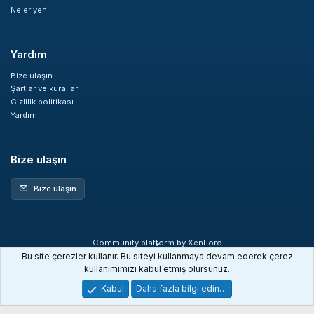
Neler yeni
Yardım
Bize ulaşın
Şartlar ve kurallar
Gizlilik politikası
Yardım
Bize ulaşın
Bize ulaşın
mail
Community platform by XenForo
®
© 2010-2026 XenForo Ltd.
Bu site çerezler kullanır. Bu siteyi kullanmaya devam ederek çerez
XenDev Forum İstatistik sistemi
kullanımımızı kabul etmiş olursunuz.
Kabul
Daha fazla bilgi edin…