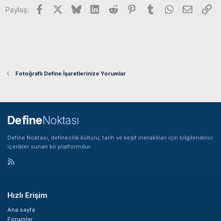
Facebook
X
Bluesky
LinkedIn
Reddit
Pinterest
Tumblr
WhatsApp
E-posta
Li
l
Paylaş:
e
r
:
Fotoğraflı Define İşaretlerinize Yorumlar
Define
Noktası
Define Noktası, definecilik kültürü, tarih ve keşif meraklıları için bilgilendirici
içerikler sunan bir platformdur.
Hızlı Erişim
Ana sayfa
Forumlar