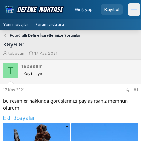
menu
Giriş yap
Kayıt ol
Me
Yeni mesajlar
Forumlarda ara
Fotoğraflı Define İşaretlerinize Yorumlar
kayalar
K
B
tebesum
17 Kas 2021
o
a
n
ş
tebesum
T
b
l
Kayıtlı Üye
u
a
y
n
u
g
17 Kas 2021
#1
b
ı
bu resimler hakkında görüşlerinizi paylaşırsanız memnun
a
ç
ş
t
olurum
l
a
Ekli dosyalar
a
r
t
i
a
h
n
i