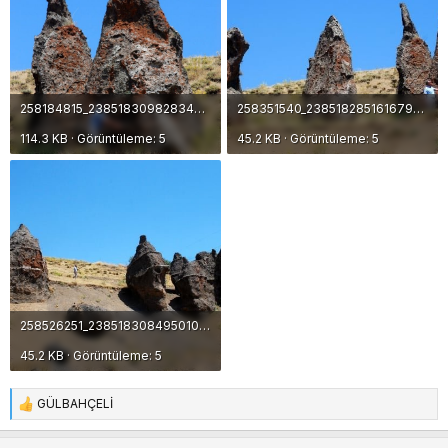
258184815_2385183098283433_4738073735520879227_n.jpg
258351540_2385182851616791_5547575804721453952_n.jpg
114.3 KB · Görüntüleme: 5
45.2 KB · Görüntüleme: 5
258526251_2385183084950101_5144020775106759170_n.jpg
45.2 KB · Görüntüleme: 5
GÜLBAHÇELİ
T
e
p