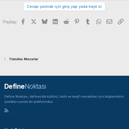
Cevap yazmak için giriş yap yada kayıt ol.
Facebook
X
Bluesky
LinkedIn
Reddit
Pinterest
Tumblr
WhatsApp
E-posta
Li
Paylaş:
Tümülüs Mezarlar
Define
Noktası
Define Noktası, definecilik kültürü, tarih ve keşif meraklıları için bilgilendirici
içerikler sunan bir platformdur.