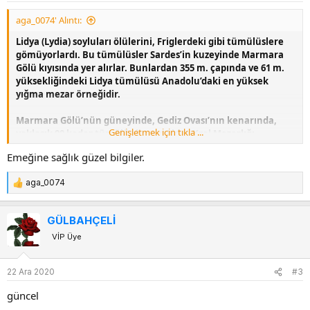
:
aga_0074' Alıntı:
Lidya (Lydia) soyluları ölülerini, Friglerdeki gibi tümülüslere
gömüyorlardı. Bu tümülüsler Sardes’in kuzeyinde Marmara
Gölü kıyısında yer alırlar. Bunlardan 355 m. çapında ve 61 m.
yüksekliğindeki Lidya tümülüsü Anadolu’daki en yüksek
yığma mezar örneğidir.
Marmara Gölü’nün güneyinde, Gediz Ovası’nın kenarında,
Genişletmek için tıkla ...
yaklaşık 90 kadar tümülüs içeren Lidya Kral Mezarlığı
bulunmaktadır. İki büyük tümülüsün, Kral Alyattese ve Kral
Emeğine sağlık güzel bilgiler.
Gyges’e ait olsuğu sanılmaktadır. Tümülüslerin hemen hepsi
ilk ve orta çağlarda soyulmuştur.
aga_0074
T
e
Lidya (Lydia) Krallığında yaşamış soylulara ait Tümülüs
p
GÜLBAHÇELİ
k
Resimleri
VİP Üye
i
l
e
22 Ara 2020
#3
r
:
güncel