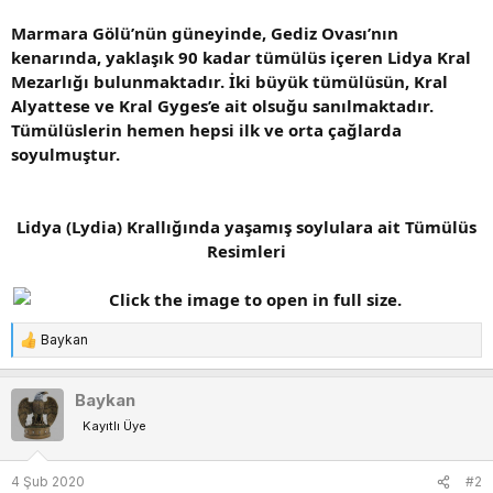
Marmara Gölü’nün güneyinde, Gediz Ovası’nın
kenarında, yaklaşık 90 kadar tümülüs içeren Lidya Kral
Mezarlığı bulunmaktadır. İki büyük tümülüsün, Kral
Alyattese ve Kral Gyges’e ait olsuğu sanılmaktadır.
Tümülüslerin hemen hepsi ilk ve orta çağlarda
soyulmuştur.
Lidya (Lydia) Krallığında yaşamış soylulara ait Tümülüs
Resimleri
Baykan
T
e
p
Baykan
k
Kayıtlı Üye
i
l
e
4 Şub 2020
#2
r