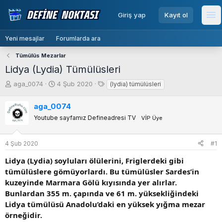
menu
Giriş yap
Kayıt ol
Me
Yeni mesajlar
Forumlarda ara
Tümülüs Mezarlar
Lidya (Lydia) Tümülüsleri
K
B
E
aga_0074
4 Şub 2020
(lydia) tümülüsleri
o
a
t
n
ş
i
aga_0074
b
l
k
Youtube sayfamız Defineadresi TV
VİP Üye
u
a
e
y
n
t
u
g
l
4 Şub 2020
#1
b
ı
e
a
ç
r
Lidya (Lydia) soyluları ölülerini, Friglerdeki gibi
ş
t
tümülüslere gömüyorlardı. Bu tümülüsler Sardes’in
l
a
kuzeyinde Marmara Gölü kıyısında yer alırlar.
a
r
Bunlardan 355 m. çapında ve 61 m. yüksekliğindeki
t
i
Lidya tümülüsü Anadolu’daki en yüksek yığma mezar
a
h
örneğidir.
n
i