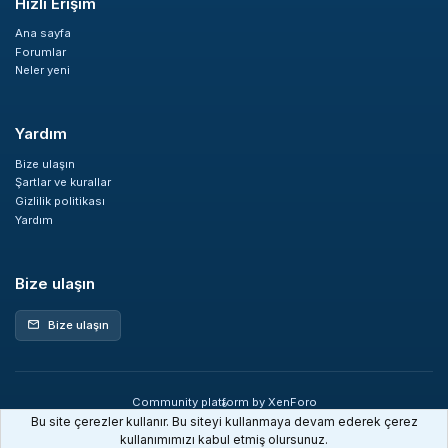
Hızlı Erişim
Ana sayfa
Forumlar
Neler yeni
Yardım
Bize ulaşın
Şartlar ve kurallar
Gizlilik politikası
Yardım
Bize ulaşın
Bize ulaşın
mail
Community platform by XenForo
®
© 2010-2026 XenForo Ltd.
Bu site çerezler kullanır. Bu siteyi kullanmaya devam ederek çerez
XenDev Forum İstatistik sistemi
kullanımımızı kabul etmiş olursunuz.