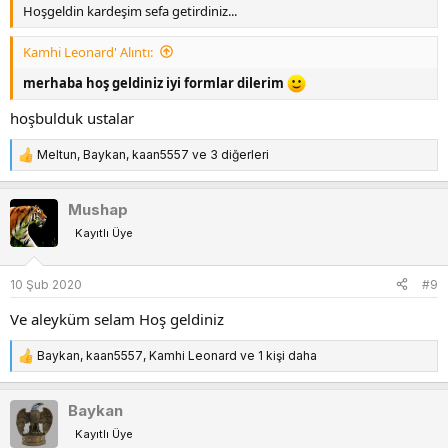
Hoşgeldin kardeşim sefa getirdiniz...
Kamhi Leonard' Alıntı:
merhaba hoş geldiniz iyi formlar dilerim
hoşbulduk ustalar
Meltun
,
Baykan
,
kaan5557
ve 3 diğerleri
T
e
p
Mushap
k
Kayıtlı Üye
i
l
e
10 Şub 2020
#9
r
:
Ve aleyküm selam Hoş geldiniz
Baykan
,
kaan5557
,
Kamhi Leonard
ve 1 kişi daha
T
e
p
Baykan
k
Kayıtlı Üye
i