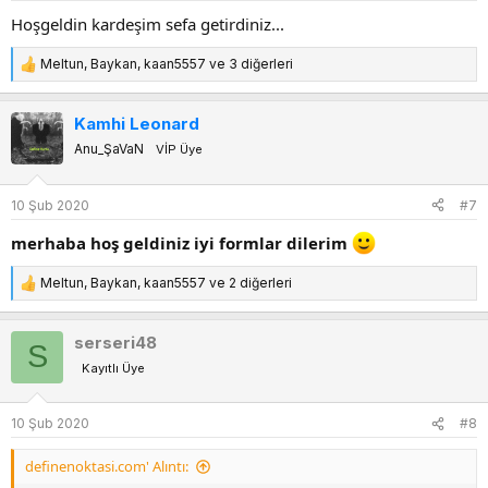
:
Hoşgeldin kardeşim sefa getirdiniz...
Meltun
,
Baykan
,
kaan5557
ve 3 diğerleri
T
e
p
Kamhi Leonard
k
Anu_ŞaVaN
VİP Üye
i
l
e
10 Şub 2020
#7
r
:
merhaba hoş geldiniz iyi formlar dilerim
Meltun
,
Baykan
,
kaan5557
ve 2 diğerleri
T
e
p
serseri48
S
k
Kayıtlı Üye
i
l
e
10 Şub 2020
#8
r
:
definenoktasi.com' Alıntı: