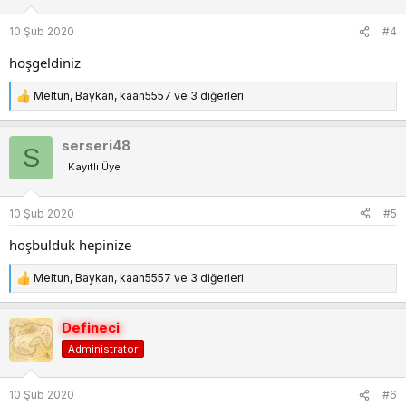
l
e
10 Şub 2020
#4
r
:
hoşgeldiniz
Meltun
,
Baykan
,
kaan5557
ve 3 diğerleri
T
e
p
serseri48
S
k
Kayıtlı Üye
i
l
e
10 Şub 2020
#5
r
:
hoşbulduk hepinize
Meltun
,
Baykan
,
kaan5557
ve 3 diğerleri
T
e
p
Defineci
k
Administrator
i
l
e
10 Şub 2020
#6
r