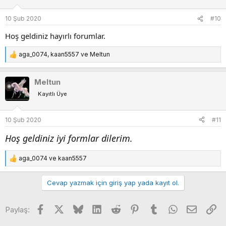
l
e
10 Şub 2020
#10
r
:
Hoş geldiniz hayırlı forumlar.
aga_0074
,
kaan5557
ve
Meltun
T
e
p
Meltun
k
Kayıtlı Üye
i
l
e
10 Şub 2020
#11
r
:
Hoş geldiniz iyi formlar dilerim.
aga_0074
ve
kaan5557
T
e
p
Cevap yazmak için giriş yap yada kayıt ol.
k
i
Facebook
X
Bluesky
LinkedIn
Reddit
Pinterest
Tumblr
WhatsApp
E-posta
Li
l
Paylaş:
e
r