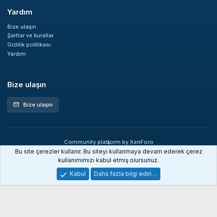
Yardım
Bize ulaşın
Şartlar ve kurallar
Gizlilik politikası
Yardım
Bize ulaşın
Bize ulaşın
mail
Community platform by XenForo
®
© 2010-2026 XenForo Ltd.
Bu site çerezler kullanır. Bu siteyi kullanmaya devam ederek çerez
XenDev Forum İstatistik sistemi
kullanımımızı kabul etmiş olursunuz.
Kabul
Daha fazla bilgi edin…