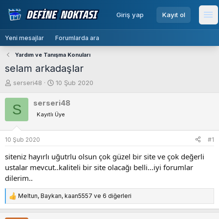
menu
Giriş yap
Kayıt ol
Me
Yeni mesajlar
Forumlarda ara
Yardım ve Tanışma Konuları
selam arkadaşlar
K
B
serseri48
10 Şub 2020
o
a
n
ş
serseri48
S
b
l
Kayıtlı Üye
u
a
y
n
u
g
10 Şub 2020
#1
b
ı
siteniz hayırlı uğutrlu olsun çok güzel bir site ve çok değerli
a
ç
ş
t
ustalar mevcut..kaliteli bir site olacağı belli...iyi forumlar
l
a
dilerim..
a
r
t
i
Meltun
,
Baykan
,
kaan5557
ve 6 diğerleri
T
a
h
e
n
i
p