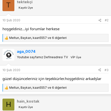
tektekçi
T
k
Kayıtlı Üye
i
l
e
10 Şub 2020
#2
r
:
hoşgeldiniz...iyi forumlar herkese
Meltun
,
Baykan
,
kaan5557
ve 6 diğerleri
T
e
p
aga_0074
k
Youtube sayfamız Defineadresi TV
VİP Üye
i
l
e
10 Şub 2020
#3
r
:
güzel düşünceleriniz için teşekkürler.hoşgeldiniz arkadşlar
Meltun
,
Baykan
,
kaan5557
ve 6 diğerleri
T
e
p
hain_kostak
H
k
Kayıtlı Üye
i