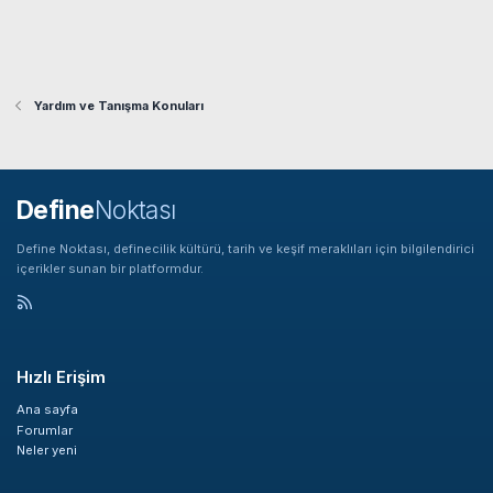
:
Yardım ve Tanışma Konuları
Define
Noktası
Define Noktası, definecilik kültürü, tarih ve keşif meraklıları için bilgilendirici
içerikler sunan bir platformdur.
Hızlı Erişim
Ana sayfa
Forumlar
Neler yeni