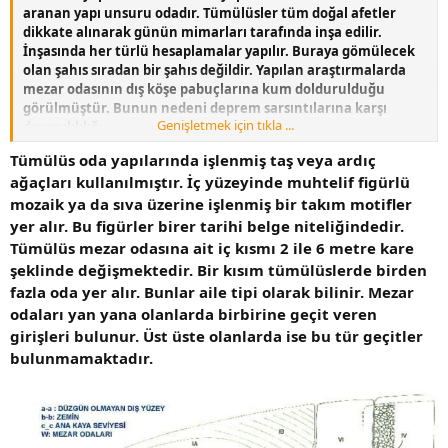
aranan yapı unsuru odadır. Tümülüsler tüm doğal afetler
dikkate alınarak günün mimarları tarafında inşa edilir.
İnşasında her türlü hesaplamalar yapılır. Buraya gömülecek
olan şahıs sıradan bir şahıs değildir. Yapılan araştırmalarda
mezar odasının dış köşe pabuçlarına kum doldurulduğu
görülmüştür. Bunun nedeni deprem sarsıntılarına karşı
Genişletmek için tıkla ...
dayanıklılığı
sağlamaktır.
Tümülüs oda yapılarında işlenmiş taş veya ardıç
ağaçları kullanılmıştır. İç yüzeyinde muhtelif figürlü
mozaik ya da sıva üzerine işlenmiş bir takım motifler
yer alır. Bu figürler birer tarihi belge niteliğindedir.
Tümülüs mezar odasına ait iç kısmı 2 ile 6 metre kare
şeklinde değişmektedir. Bir kısım tümülüslerde birden
fazla oda yer alır. Bunlar aile tipi olarak bilinir. Mezar
odaları yan yana olanlarda birbirine geçit veren
girişleri bulunur. Üst üste olanlarda ise bu tür geçitler
bulunmamaktadır.