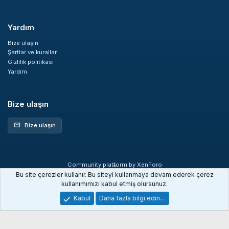
Yardım
Bize ulaşın
Şartlar ve kurallar
Gizlilik politikası
Yardım
Bize ulaşın
Bize ulaşın
mail
Community platform by XenForo
®
© 2010-2026 XenForo Ltd.
Bu site çerezler kullanır. Bu siteyi kullanmaya devam ederek çerez
XenDev Forum İstatistik sistemi
kullanımımızı kabul etmiş olursunuz.
Kabul
Daha fazla bilgi edin…