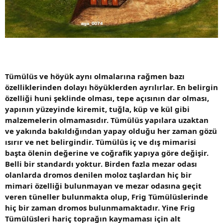
Tümülüs ve höyük aynı olmalarına rağmen bazı
özelliklerinden dolayı höyüklerden ayrılırlar. En belirgin
özelliği huni şeklinde olması, tepe açısının dar olması,
yapının yüzeyinde kiremit, tuğla, küp ve kül gibi
malzemelerin olmamasıdır. Tümülüs yapılara uzaktan
ve yakında bakıldığından yapay olduğu her zaman gözü
ısırır ve net belirgindir. Tümülüs iç ve dış mimarisi
başta ölenin değerine ve coğrafik yapıya göre değişir.
Belli bir standardı yoktur. Birden fazla mezar odası
olanlarda dromos denilen moloz taşlardan hiç bir
mimari özelliği bulunmayan ve mezar odasına geçit
veren tüneller bulunmakta olup, Frig Tümülüslerinde
hiç bir zaman dromos bulunmamaktadır. Yine Frig
Tümülüsleri hariç toprağın kaymaması için alt