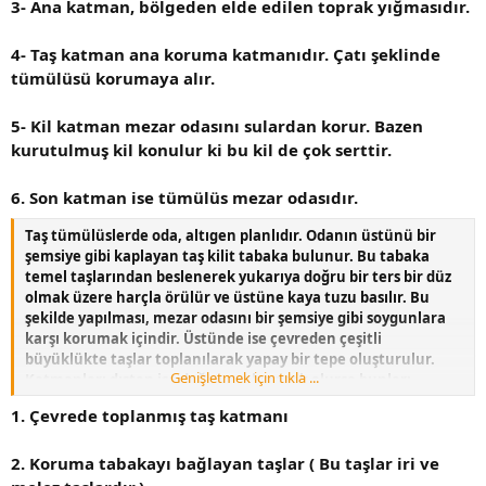
3- Ana katman, bölgeden elde edilen toprak yığmasıdır.
4- Taş katman ana koruma katmanıdır. Çatı şeklinde
tümülüsü korumaya alır.
5- Kil katman mezar odasını sulardan korur. Bazen
kurutulmuş kil konulur ki bu kil de çok serttir.
6. Son katman ise tümülüs mezar odasıdır.
Taş tümülüslerde oda, altıgen planlıdır. Odanın üstünü bir
şemsiye gibi kaplayan taş kilit tabaka bulunur. Bu tabaka
temel taşlarından beslenerek yukarıya doğru bir ters bir düz
olmak üzere harçla örülür ve üstüne kaya tuzu basılır. Bu
şekilde yapılması, mezar odasını bir şemsiye gibi soygunlara
karşı korumak içindir. Üstünde ise çevreden çeşitli
büyüklükte taşlar toplanılarak yapay bir tepe oluşturulur.
Genişletmek için tıkla ...
Katmanları dıştan işe doğru sıralanacak olursa bunlar;
1. Çevrede toplanmış taş katmanı
2. Koruma tabakayı bağlayan taşlar ( Bu taşlar iri ve