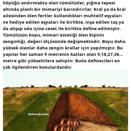
höyüğü andırmakta olan tümülüsler, yığma tepesi
altında planlı bir mimariyi barındırırlar. Kral ya da kral
ailesinden ölen fertler kullandıkları muhtelif eşyaları
ve hediye edilen eşyaları ile birlikte, inşa edilen taş ya
da ahşap oda içine ceset ile birlikte define edilmiştir.
Tümülüsün boyu, mimari estetiği ölen kişinin
zenginliği, değeri ölçüsünde değişmektedir. Boyu daha
yüksek olanlar daha zengin krallar için yapılmıştır. Bu
yapılar her zaman 9 metrenin katları olan 9,18,27,36…
metre gibi yükseltilere sahiptir. Buda definecileri en
çok ilgilendiren konulardandır.