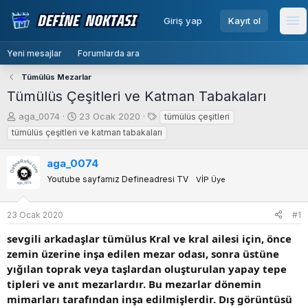
menu
Giriş yap
Kayıt ol
Me
Yeni mesajlar
Forumlarda ara
Tümülüs Mezarlar
Tümülüs Çeşitleri ve Katman Tabakaları
K
B
E
aga_0074
23 Ocak 2020
tümülüs çeşitleri
o
a
t
tümülüs çeşitleri ve katman tabakaları
n
ş
i
b
l
k
aga_0074
u
a
e
Youtube sayfamız Defineadresi TV
VİP Üye
y
n
t
u
g
l
b
ı
e
23 Ocak 2020
#1
a
ç
r
ş
t
sevgili arkadaşlar tümülus Kral ve kral ailesi için, önce
l
a
zemin üzerine inşa edilen mezar odası, sonra üstüne
a
r
yığılan toprak veya taşlardan oluşturulan yapay tepe
t
i
tipleri ve anıt mezarlardır. Bu mezarlar dönemin
a
h
mimarları tarafından inşa edilmişlerdir. Dış görüntüsü
n
i