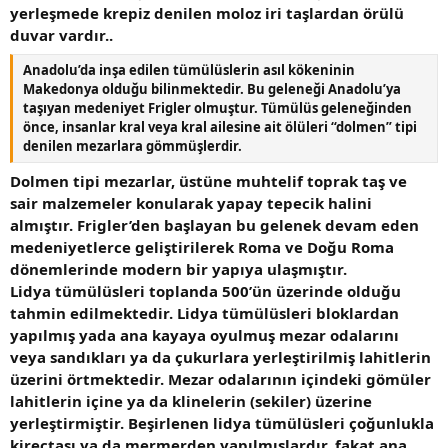
yerleşmede krepiz denilen moloz iri taşlardan örülü
duvar vardır..
Anadolu’da inşa edilen tümülüslerin asıl kökeninin
Makedonya olduğu bilinmektedir. Bu geleneği Anadolu’ya
taşıyan medeniyet Frigler olmuştur. Tümülüs geleneğinden
önce, insanlar kral veya kral ailesine ait ölüleri “dolmen” tipi
denilen mezarlara gömmüşlerdir.
Dolmen tipi mezarlar, üstüne muhtelif toprak taş ve
sair malzemeler konularak yapay tepecik halini
almıştır. Frigler’den başlayan bu gelenek devam eden
medeniyetlerce geliştirilerek Roma ve Doğu Roma
dönemlerinde modern bir yapıya ulaşmıştır.
Lidya tümülüsleri toplanda 500’ün üzerinde olduğu
tahmin edilmektedir. Lidya tümülüsleri bloklardan
yapılmış yada ana kayaya oyulmuş mezar odalarını
veya sandıkları ya da çukurlara yerleştirilmiş lahitlerin
üzerini örtmektedir. Mezar odalarının içindeki gömüler
lahitlerin içine ya da klinelerin (sekiler) üzerine
yerleştirmiştir. Beşirlenen lidya tümülüsleri çoğunlukla
kireçtaşı ya da mermerden yapılmışlardır, fakat ana