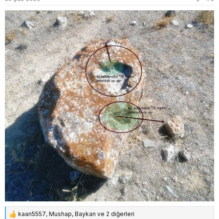
r
:
kaan5557
,
Mushap
,
Baykan
ve 2 diğerleri
T