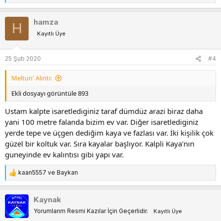
e
p
hamza
H
k
Kayıtlı Üye
i
l
e
25 Şub 2020
#4
r
:
Meltun' Alıntı:
Ekli dosyayı görüntüle 893
Ustam kalpte isaretlediginiz taraf dümdüz arazi biraz daha
yani 100 metre falanda bizim ev var. Diğer isaretlediginiz
yerde tepe ve üçgen dediğim kaya ve fazlası var. İki kişilik çok
güzel bir koltuk var. Sıra kayalar başlıyor. Kalpli Kaya'nın
guneyinde ev kalıntısı gibi yapı var.
kaan5557
ve
Baykan
T
e
p
Kaynak
k
Yorumlarım Resmi Kazılar İçin Geçerlidir.
Kayıtlı Üye
i
l