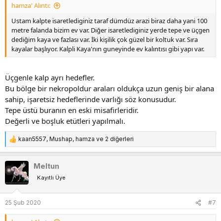
hamza' Alıntı:
Ustam kalpte isaretlediginiz taraf dümdüz arazi biraz daha yani 100
metre falanda bizim ev var. Diğer isaretlediginiz yerde tepe ve üçgen
dediğim kaya ve fazlası var. İki kişilik çok güzel bir koltuk var. Sıra
kayalar başlıyor. Kalpli Kaya'nın guneyinde ev kalıntısı gibi yapı var.
Üçgenle kalp ayrı hedefler.
Bu bölge bir nekropoldur araları oldukça uzun geniş bir alana
sahip, işaretsiz hedeflerinde varlığı söz konusudur.
Tepe üstü buranın en eski misafirleridir.
Değerli ve boşluk etütleri yapılmalı.
kaan5557
,
Mushap
,
hamza
ve 2 diğerleri
T
e
p
Meltun
k
Kayıtlı Üye
i
l
e
25 Şub 2020
#7
r
: