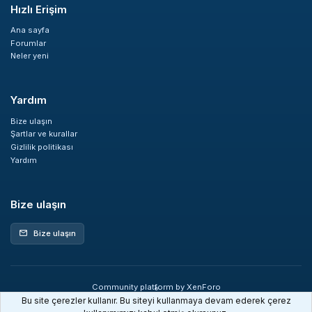
Hızlı Erişim
Ana sayfa
Forumlar
Neler yeni
Yardım
Bize ulaşın
Şartlar ve kurallar
Gizlilik politikası
Yardım
Bize ulaşın
Bize ulaşın
mail
Community platform by XenForo
®
© 2010-2026 XenForo Ltd.
Bu site çerezler kullanır. Bu siteyi kullanmaya devam ederek çerez
XenDev Forum İstatistik sistemi