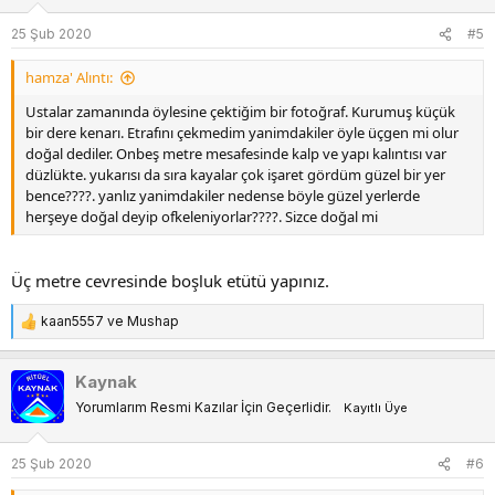
e
25 Şub 2020
#5
r
:
hamza' Alıntı:
Ustalar zamanında öylesine çektiğim bir fotoğraf. Kurumuş küçük
bir dere kenarı. Etrafını çekmedim yanimdakiler öyle üçgen mi olur
doğal dediler. Onbeş metre mesafesinde kalp ve yapı kalıntısı var
düzlükte. yukarısı da sıra kayalar çok işaret gördüm güzel bir yer
bence????. yanlız yanimdakiler nedense böyle güzel yerlerde
herşeye doğal deyip ofkeleniyorlar????. Sizce doğal mi
Üç metre cevresinde boşluk etütü yapınız.
kaan5557
ve
Mushap
T
e
p
Kaynak
k
Yorumlarım Resmi Kazılar İçin Geçerlidir.
Kayıtlı Üye
i
l
e
25 Şub 2020
#6
r
: