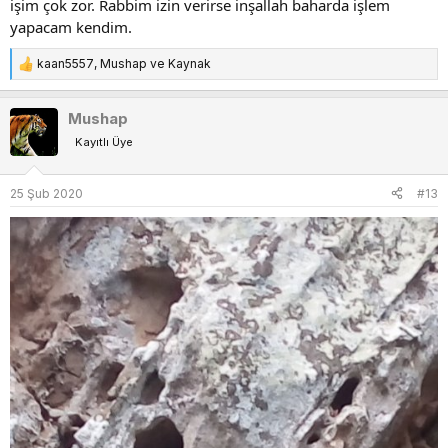
işim çok zor. Rabbim izin verirse inşallah baharda işlem
yapacam kendim.
kaan5557
,
Mushap
ve
Kaynak
T
e
p
Mushap
k
Kayıtlı Üye
i
l
e
25 Şub 2020
#13
r
: