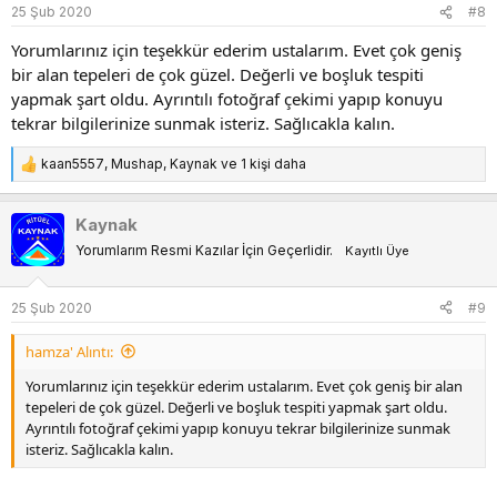
25 Şub 2020
#8
r
:
Yorumlarınız için teşekkür ederim ustalarım. Evet çok geniş
bir alan tepeleri de çok güzel. Değerli ve boşluk tespiti
yapmak şart oldu. Ayrıntılı fotoğraf çekimi yapıp konuyu
tekrar bilgilerinize sunmak isteriz. Sağlıcakla kalın.
kaan5557
,
Mushap
,
Kaynak
ve 1 kişi daha
T
e
p
Kaynak
k
Yorumlarım Resmi Kazılar İçin Geçerlidir.
Kayıtlı Üye
i
l
e
25 Şub 2020
#9
r
:
hamza' Alıntı:
Yorumlarınız için teşekkür ederim ustalarım. Evet çok geniş bir alan
tepeleri de çok güzel. Değerli ve boşluk tespiti yapmak şart oldu.
Ayrıntılı fotoğraf çekimi yapıp konuyu tekrar bilgilerinize sunmak
isteriz. Sağlıcakla kalın.