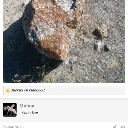
Baykan
ve
kaan5557
T
e
p
Meltun
k
Kayıtlı Üye
i
l
e
25 Şub 2020
#3