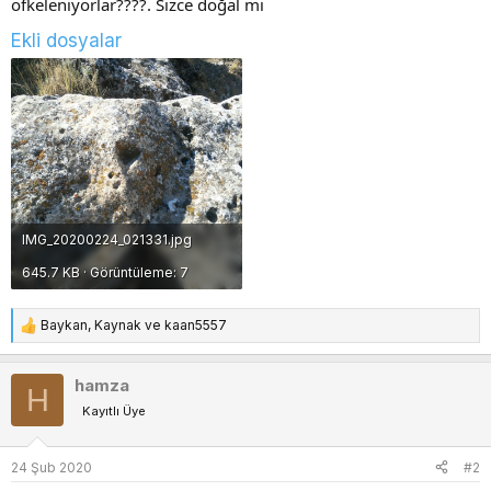
ofkeleniyorlar????. Sizce doğal mi
Ekli dosyalar
IMG_20200224_021331.jpg
645.7 KB · Görüntüleme: 7
Baykan
,
Kaynak
ve
kaan5557
T
e
p
hamza
H
k
Kayıtlı Üye
i
l
e
24 Şub 2020
#2
r