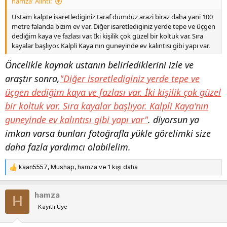
hamza' Alıntı:
Ustam kalpte isaretlediginiz taraf dümdüz arazi biraz daha yani 100
metre falanda bizim ev var. Diğer isaretlediginiz yerde tepe ve üçgen
dediğim kaya ve fazlası var. İki kişilik çok güzel bir koltuk var. Sıra
kayalar başlıyor. Kalpli Kaya'nın guneyinde ev kalıntısı gibi yapı var.
Öncelikle kaynak ustanın belirlediklerini izle ve
araştır sonra,
"Diğer isaretlediginiz yerde tepe ve
üçgen dediğim kaya ve fazlası var. İki kişilik çok güzel
bir koltuk var. Sıra kayalar başlıyor. Kalpli Kaya'nın
guneyinde ev kalıntısı gibi yapı var"
. diyorsun ya
imkan varsa bunları fotoğrafla yükle görelimki size
daha fazla yardımcı olabilelim.
kaan5557
,
Mushap
,
hamza
ve 1 kişi daha
T
e
p
hamza
H
k
Kayıtlı Üye
i
l
e