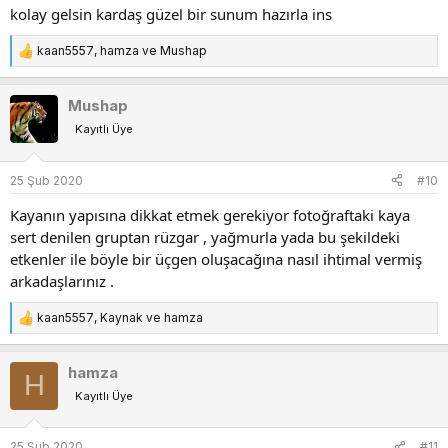
kolay gelsin kardaş güzel bir sunum hazırla ins
kaan5557
,
hamza
ve
Mushap
T
e
p
Mushap
k
Kayıtlı Üye
i
l
e
25 Şub 2020
#10
r
:
Kayanın yapısına dikkat etmek gerekiyor fotoğraftaki kaya
sert denilen gruptan rüzgar , yağmurla yada bu şekildeki
etkenler ile böyle bir üçgen oluşacağına nasıl ihtimal vermiş
arkadaşlarınız .
kaan5557
,
Kaynak
ve
hamza
T
e
p
hamza
H
k
Kayıtlı Üye
i
l
e
25 Şub 2020
#11