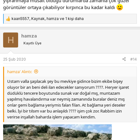
yıpranmaya müsait olduğu durumlarda zamanla çok güzel
görüntüler ortaya çıkabiliyor kırpınca bu kadar kaldı
kaan5557
,
Kaynak
,
hamza
ve 1 kişi daha
T
e
p
hamza
H
k
Kayıtlı Üye
i
l
e
25 Şub 2020
#14
r
:
hamza' Alıntı:
Ustam valla şaşılacak şey bu mevkiye gidince bizim ekibe bişey
oluyor bir an beni deli ilan edecekler sanıyorum ????. Heryer işaret
düdüklü tencere boyutunda sunak var doğal mış, muntazam
yapılmış havalandırma var neymiş zamanında buralar deniz mış
onlar gemi bağlama yeriymis falan filan. At bağlama yeri deseler
belki. İyi bir tılsım var bu anlaşıldı ???? işim çok zor. Rabbim izin
verirse inşallah baharda işlem yapacam kendim.