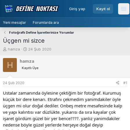
menu
Giriş yap
Kayıt ol
Me
Yeni mesajlar
Forumlarda ara
Fotoğraflı Define İşaretlerinize Yorumlar
Üçgen mi sizce
K
B
hamza
24 Şub 2020
o
a
n
ş
hamza
H
b
l
Kayıtlı Üye
u
a
y
n
u
g
24 Şub 2020
#1
b
ı
Ustalar zamanında öylesine çektiğim bir fotoğraf. Kurumuş
a
ç
ş
t
küçük bir dere kenarı. Etrafını çekmedim yanimdakiler öyle
l
a
üçgen mi olur doğal dediler. Onbeş metre mesafesinde kalp
a
r
ve yapı kalıntısı var düzlükte. yukarısı da sıra kayalar çok
t
i
işaret gördüm güzel bir yer bence????. yanlız yanimdakiler
a
h
nedense böyle güzel yerlerde herşeye doğal deyip
n
i