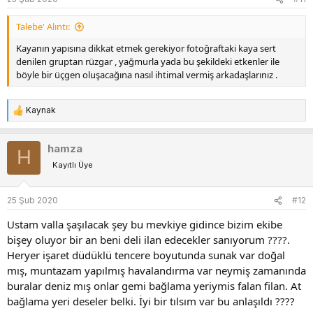
r
:
Talebe' Alıntı:
Kayanın yapısına dikkat etmek gerekiyor fotoğraftaki kaya sert
denilen gruptan rüzgar , yağmurla yada bu şekildeki etkenler ile
böyle bir üçgen oluşacağına nasıl ihtimal vermiş arkadaşlarınız .
Kaynak
T
e
p
hamza
H
k
Kayıtlı Üye
i
l
e
25 Şub 2020
#12
r
:
Ustam valla şaşılacak şey bu mevkiye gidince bizim ekibe
bişey oluyor bir an beni deli ilan edecekler sanıyorum ????.
Heryer işaret düdüklü tencere boyutunda sunak var doğal
mış, muntazam yapılmış havalandırma var neymiş zamanında
buralar deniz mış onlar gemi bağlama yeriymis falan filan. At
bağlama yeri deseler belki. İyi bir tılsım var bu anlaşıldı ????