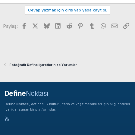
e
p
Cevap yazmak için giriş yap yada kayıt ol.
k
i
Facebook
X
Bluesky
LinkedIn
Reddit
Pinterest
Tumblr
WhatsApp
E-posta
Li
l
Paylaş:
e
r
:
Fotoğraflı Define İşaretlerinize Yorumlar
Define
Noktası
Define Noktası, definecilik kültürü, tarih ve keşif meraklıları için bilgilendirici
içerikler sunan bir platformdur.