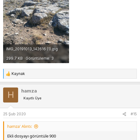
IMG_20191013_142616 (1).jpg
299.7 KB · Görüntüleme: 3
Kaynak
T
e
p
hamza
H
k
Kayıtlı Üye
i
l
e
25 Şub 2020
#15
r
:
hamza' Alıntı:
Ekli dosyayı görüntüle 900