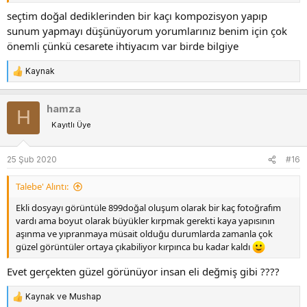
seçtim doğal dediklerinden bir kaçı kompozisyon yapıp
sunum yapmayı düşünüyorum yorumlarınız benim için çok
önemli çünkü cesarete ihtiyacım var birde bilgiye
Kaynak
T
e
p
hamza
H
k
Kayıtlı Üye
i
l
e
25 Şub 2020
#16
r
:
Talebe' Alıntı:
Ekli dosyayı görüntüle 899
doğal oluşum olarak bir kaç fotoğrafım
vardı ama boyut olarak büyükler kırpmak gerekti kaya yapısının
aşınma ve yıpranmaya müsait olduğu durumlarda zamanla çok
güzel görüntüler ortaya çıkabiliyor kırpınca bu kadar kaldı
Evet gerçekten güzel görünüyor insan eli değmiş gibi ????
Kaynak
ve
Mushap
T