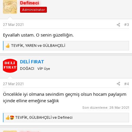
Defineci
k
Administrator
i
l
e
27 Mar 2021
#3
r
:
Eyvallah ustam. O senin güzelliğin.
TEVFİK
,
YAREN
ve
GÜLBAHÇELİ
T
e
p
DELİ FIRAT
k
DOĞACI
VİP Üye
i
l
e
27 Mar 2021
#4
r
:
Öncelikle iyi olmana sevindim geçmiş olsun hocam paylaşım
içinde elline emeğine sağlık
Son düzenleme:
28 Mar 2021
TEVFİK
,
GÜLBAHÇELİ
ve
Defineci
T
e
p