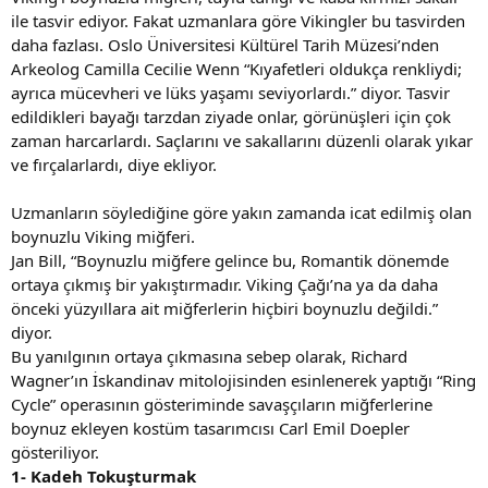
ile tasvir ediyor. Fakat uzmanlara göre Vikingler bu tasvirden
daha fazlası. Oslo Üniversitesi Kültürel Tarih Müzesi’nden
Arkeolog Camilla Cecilie Wenn “Kıyafetleri oldukça renkliydi;
ayrıca mücevheri ve lüks yaşamı seviyorlardı.” diyor. Tasvir
edildikleri bayağı tarzdan ziyade onlar, görünüşleri için çok
zaman harcarlardı. Saçlarını ve sakallarını düzenli olarak yıkar
ve fırçalarlardı, diye ekliyor.
Uzmanların söylediğine göre yakın zamanda icat edilmiş olan
boynuzlu Viking miğferi.
Jan Bill, “Boynuzlu miğfere gelince bu, Romantik dönemde
ortaya çıkmış bir yakıştırmadır. Viking Çağı’na ya da daha
önceki yüzyıllara ait miğferlerin hiçbiri boynuzlu değildi.”
diyor.
Bu yanılgının ortaya çıkmasına sebep olarak, Richard
Wagner’ın İskandinav mitolojisinden esinlenerek yaptığı “Ring
Cycle” operasının gösteriminde savaşçıların miğferlerine
boynuz ekleyen kostüm tasarımcısı Carl Emil Doepler
gösteriliyor.
1- Kadeh Tokuşturmak