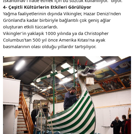
İskandinav’ı ifade etmek için bu sözcük kullanılıyor.” diyor.
4- Çeşitli Kültürlerin Etkileri Görülüyor
Yağma faaliyetlerinin dışında Vikingler, Hazar Denizi’nden
Grönland’a kadar birbiriyle bağlantılı çok geniş ağlar
oluşturan etkili tüccarlardı.
Vikingler’in yaklaşık 1000 yılında ya da Christopher
Columbus’tan 500 yıl önce Amerika Kıtası’na ayak
basmalarının olası olduğu yıllardır tartışılıyor.