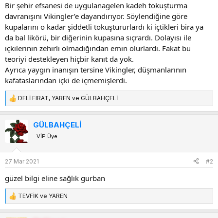
Bir şehir efsanesi de uygulanagelen kadeh tokuşturma
davranışını Vikingler’e dayandırıyor. Söylendiğine göre
kupalarını o kadar şiddetli tokuştururlardı ki içtikleri bira ya
da bal likörü, bir diğerinin kupasına sıçrardı. Dolayısı ile
içkilerinin zehirli olmadığından emin olurlardı. Fakat bu
teoriyi destekleyen hiçbir kanıt da yok.
Ayrıca yaygın inanışın tersine Vikingler, düşmanlarının
kafataslarından içki de içmemişlerdi.
DELİ FIRAT
,
YAREN
ve
GÜLBAHÇELİ
T
e
p
GÜLBAHÇELİ
k
VİP Üye
i
l
e
27 Mar 2021
#2
r
:
güzel bilgi eline sağlık gurban
TEVFİK
ve
YAREN
T
e
p