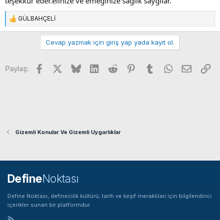
teşekkür eder.elinize ve emeğinize sağlık saygılar.
GÜLBAHÇELİ
T
e
p
Cevap yazmak için giriş yap yada kayıt ol.
k
i
Facebook
X
Bluesky
LinkedIn
Reddit
Pinterest
Tumblr
WhatsApp
E-posta
Li
l
Paylaş:
e
r
:
Gizemli Konular Ve Gizemli Uygarlıklar
Define
Noktası
Define Noktası, definecilik kültürü, tarih ve keşif meraklıları için bilgilendirici
içerikler sunan bir platformdur.