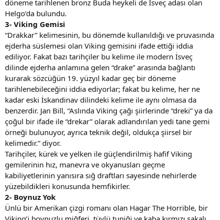
döneme tarihlenen bronz Buda heykeli de İsveç adası olan
Helgo’da bulundu.
3- Viking Gemisi
“Drakkar” kelimesinin, bu dönemde kullanıldığı ve pruvasında
ejderha süslemesi olan Viking gemisini ifade ettiği iddia
ediliyor. Fakat bazı tarihçiler bu kelime ile modern İsveç
dilinde ejderha anlamına gelen “drake” arasında bağlantı
kurarak sözcüğün 19. yüzyıl kadar geç bir döneme
tarihlenebileceğini iddia ediyorlar; fakat bu kelime, her ne
kadar eski İskandinav dilindeki kelime ile aynı olmasa da
benzerdir. Jan Bill, “Aslında Viking çağı şiirlerinde “dreki” ya da
çoğul bir ifade ile “drekar” olarak adlandırılan yedi tane gemi
örneği bulunuyor, ayrıca teknik değil, oldukça şiirsel bir
kelimedir.” diyor.
Tarihçiler, kürek ve yelken ile güçlendirilmiş hafif Viking
gemilerinin hız, manevra ve okyanusları geçme
kabiliyetlerinin yanısıra sığ draftları sayesinde nehirlerde
yüzebildikleri konusunda hemfikirler.
2- Boynuz Yok
Ünlü bir Amerikan çizgi romanı olan Hagar The Horrible, bir
Viking’i boynuzlu miğferi, tüylü tuniği ve kaba kırmızı sakalı