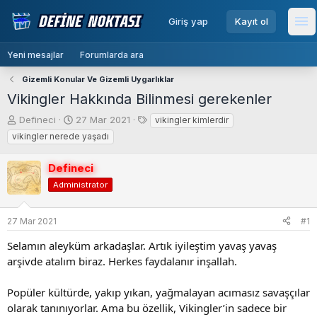
menu
Giriş yap
Kayıt ol
Me
Yeni mesajlar
Forumlarda ara
Gizemli Konular Ve Gizemli Uygarlıklar
Vikingler Hakkında Bilinmesi gerekenler
K
B
E
Defineci
27 Mar 2021
vikingler kimlerdir
o
a
t
vikingler nerede yaşadı
n
ş
i
b
l
k
Defineci
u
a
e
Administrator
y
n
t
u
g
l
b
ı
e
27 Mar 2021
#1
a
ç
r
ş
t
Selamın aleyküm arkadaşlar. Artık iyileştim yavaş yavaş
l
a
arşivde atalım biraz. Herkes faydalanır inşallah.
a
r
t
i
Popüler kültürde, yakıp yıkan, yağmalayan acımasız savaşçılar
a
h
olarak tanınıyorlar. Ama bu özellik, Vikingler’in sadece bir
n
i