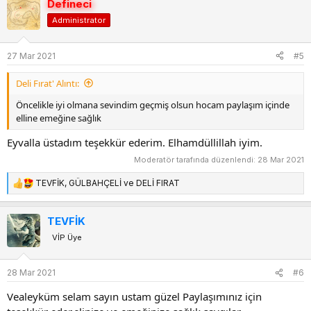
Defineci
k
Administrator
i
l
e
27 Mar 2021
#5
r
:
Deli Fırat' Alıntı:
Öncelikle iyi olmana sevindim geçmiş olsun hocam paylaşım içinde
elline emeğine sağlık
Eyvalla üstadım teşekkür ederim. Elhamdüllillah iyim.
Moderatör tarafında düzenlendi:
28 Mar 2021
TEVFİK
,
GÜLBAHÇELİ
ve
DELİ FIRAT
T
e
p
TEVFİK
k
VİP Üye
i
l
e
28 Mar 2021
#6
r
:
Vealeyküm selam sayın ustam güzel Paylaşımınız için