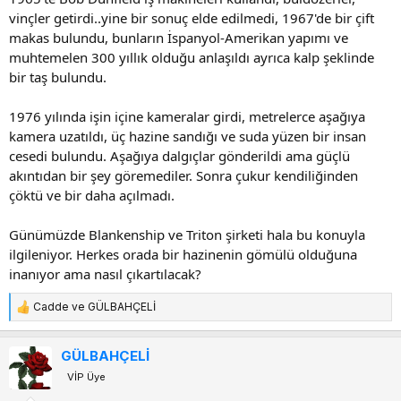
vinçler getirdi..yine bir sonuç elde edilmedi, 1967'de bir çift
makas bulundu, bunların İspanyol-Amerikan yapımı ve
muhtemelen 300 yıllık olduğu anlaşıldı ayrıca kalp şeklinde
bir taş bulundu.
1976 yılında işin içine kameralar girdi, metrelerce aşağıya
kamera uzatıldı, üç hazine sandığı ve suda yüzen bir insan
cesedi bulundu. Aşağıya dalgıçlar gönderildi ama güçlü
akıntıdan bir şey göremediler. Sonra çukur kendiliğinden
çöktü ve bir daha açılmadı.
Günümüzde Blankenship ve Triton şirketi hala bu konuyla
ilgileniyor. Herkes orada bir hazinenin gömülü olduğuna
inanıyor ama nasıl çıkartılacak?
Cadde
ve
GÜLBAHÇELİ
T
e
p
GÜLBAHÇELİ
k
VİP Üye
i
l