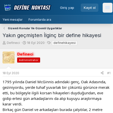
menu
Giriş yap
Kayıt ol
Me
Yeni mesajlar
Forumlarda ara
Gizemli Konular Ve Gizemli Uygarlıklar
Yakın geçmişten İlginç bir define hikayesi
K
B
E
Defineci
18 Eyl 2020
definehikayesi
o
a
t
n
ş
i
Defineci
b
l
k
Administrator
u
a
e
y
n
t
u
g
l
18 Eyl 2020
#1
b
ı
e
a
ç
r
1795 yılında Daniel McGinnis adındaki genç, Oak Adasında,
ş
t
geziniyordu, yerde tuhaf yuvarlak bir çöküntü görünce merak
l
a
etti, bu bölgeyle ilgili korsan hikayeleri duyduğundan, eve
a
r
gidip ertesi gün arkadaşlarını da alıp kuyuyu araştırmaya
t
i
karar verdi.
a
h
Birkaç gün Daniel ve arkadaşları burada çalşıtılar, 2 metre
n
i