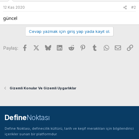
e
12 Kas 2020
#2
r
:
güncel
Cevap yazmak için giriş yap yada kayıt ol.
Facebook
X
Bluesky
LinkedIn
Reddit
Pinterest
Tumblr
WhatsApp
E-posta
Li
Paylaş:
Gizemli Konular Ve Gizemli Uygarlıklar
Define
Noktası
Define Noktası, definecilik kültürü, tarih ve keşif meraklıları için bilgilendirici
içerikler sunan bir platformdur.