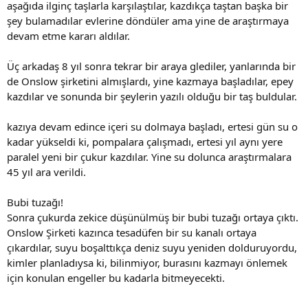
aşağıda ilginç taşlarla karşılaştılar, kazdıkça taştan başka bir
şey bulamadılar evlerine döndüler ama yine de araştırmaya
devam etme kararı aldılar.
Üç arkadaş 8 yıl sonra tekrar bir araya glediler, yanlarında bir
de Onslow şirketini almışlardı, yine kazmaya başladılar, epey
kazdılar ve sonunda bir şeylerin yazılı olduğu bir taş buldular.
kazıya devam edince içeri su dolmaya başladı, ertesi gün su o
kadar yükseldi ki, pompalara çalışmadı, ertesi yıl aynı yere
paralel yeni bir çukur kazdılar. Yine su dolunca araştırmalara
45 yıl ara verildi.
Bubi tuzağı!
Sonra çukurda zekice düşünülmüş bir bubi tuzağı ortaya çıktı.
Onslow Şirketi kazınca tesadüfen bir su kanalı ortaya
çıkardılar, suyu boşalttıkça deniz suyu yeniden dolduruyordu,
kimler planladıysa ki, bilinmiyor, burasını kazmayı önlemek
için konulan engeller bu kadarla bitmeyecekti.