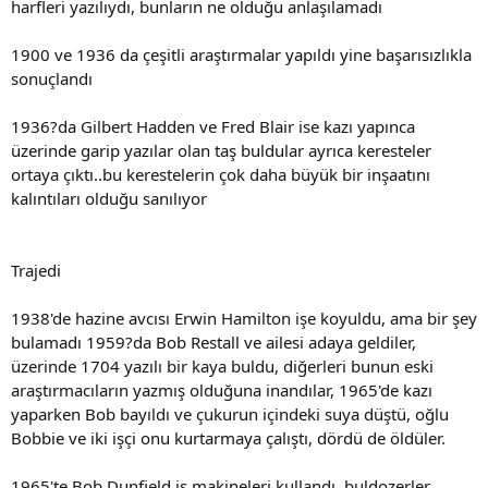
harfleri yazılıydı, bunların ne olduğu anlaşılamadı
1900 ve 1936 da çeşitli araştırmalar yapıldı yine başarısızlıkla
sonuçlandı
1936?da Gilbert Hadden ve Fred Blair ise kazı yapınca
üzerinde garip yazılar olan taş buldular ayrıca keresteler
ortaya çıktı..bu kerestelerin çok daha büyük bir inşaatını
kalıntıları olduğu sanılıyor
Trajedi
1938'de hazine avcısı Erwin Hamilton işe koyuldu, ama bir şey
bulamadı 1959?da Bob Restall ve ailesi adaya geldiler,
üzerinde 1704 yazılı bir kaya buldu, diğerleri bunun eski
araştırmacıların yazmış olduğuna inandılar, 1965'de kazı
yaparken Bob bayıldı ve çukurun içindeki suya düştü, oğlu
Bobbie ve iki işçi onu kurtarmaya çalıştı, dördü de öldüler.
1965'te Bob Dunfield iş makineleri kullandı, buldozerler,