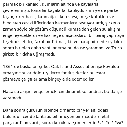
parmak bir kanaldı, kumların altında ve kayalarla
çevrelenmişti, kanallar kayalarla, kaplıydı, kimi yerde parke
taşlar, kireç harcı, ladin ağacı kerestesi, meşe kütükleri ve
hindistan cevizi liflerinden katmanlara rastlıyorlardı, şirket o
zaman şöyle bir çözüm düşündü kumsaldan gelen su akışını
engelleyeceklerdi ve hazineye ulaşacaklardı bir baraj yapmaya
teşebbüs ettiler, fakat bir fırtına çıktı ve baraj bitmeden yıkıldı,
sonra bir plan daha yaptılar ama bu da işe yaramadı ve Truro
şirketi bir daha uğraşmadı.
1861 de başka bir şirket Oak Island Association işe koyuldu
ama yine sular doldu..yıllarca farklı şirketler bu esrarı
çözmeye çalıştılar ama bir şey elde edemediler.
Hatta su akışını engellemek için dinamit kullandılar, bu da işe
yaramadı.
Daha sonra çukurun dibinde çimento bir yer altı odası
bulundu, içeride tahtalar, bilinmeyen bir madde, metal
parçalar filan vardı, sonra küçük parşömenlerde ?v?, ?ui? ?wi?