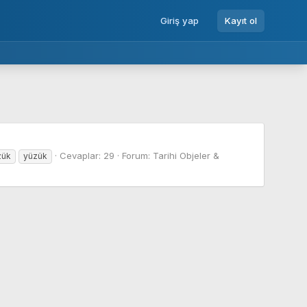
Giriş yap
Kayıt ol
Cevaplar: 29
Forum:
Tarihi Objeler &
zük
yüzük