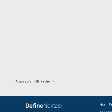
Ana sayfa
Etiketler
Define
Noktası
Hızlı E
Ana say