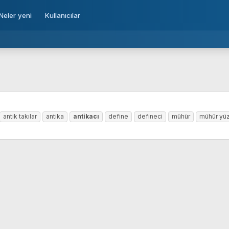
Neler yeni
Kullanıcılar
antik takılar
antika
antikacı
define
defineci
mühür
mühür yü