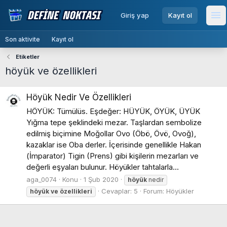
menu
Giriş yap
Kayıt ol
Me
Son aktivite
Kayıt ol
Etiketler
höyük ve özellikleri
Höyük Nedir Ve Özellikleri
HÖYÜK: Tümülüs. Eşdeğer: HÜYÜK, ÖYÜK, ÜYÜK
Yığma tepe şeklindeki mezar. Taşlardan sembolize
edilmiş biçimine Moğollar Ovo (Öbö, Övö, Ovoğ),
kazaklar ise Oba derler. İçerisinde genellikle Hakan
(İmparator) Tigin (Prens) gibi kişilerin mezarları ve
değerli eşyaları bulunur. Höyükler tahtalarla...
aga_0074
Konu
1 Şub 2020
höyük
nedir
Cevaplar: 5
Forum:
Höyükler
höyük
ve
özellikleri