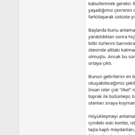
kabullenmek gerekir. Bu
yaşadığımız çevrenin 
farklılaşarak üstüste y
Başlarda bunu anlamak 
yaratıldıktan sonra hi
bitki türlerini barınd
ötesinde alttaki katm
olmuştu. Ancak bu sü
ortaya çıktı.
Bunun getirilerini en b
okuyabileceğimiz şekilde
İnsan ister çok “ilkel”
toprak ile bütünleşir,
olanları sıraya koymam
Höyükleşmeyi anlamak 
içindeki eski kentte, is
taşla kaplı meydanları