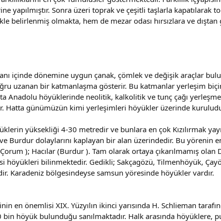
ine yapılmıştır. Sonra üzeri toprak ve çeşitli taşlarla kapatılarak 
ikle belirlenmiş olmakta, hem de mezar odası hırsızlara ve dıştan
lanı içinde dönemine uygun çanak, çömlek ve değişik araçlar bul
ru uzanan bir katmanlaşma gösterir. Bu katmanlar yerleşim biçimleri
ta Anadolu höyüklerinde neolitik, kalkolitik ve tunç çağı yerleşmel
ir. Hatta günümüzün kimi yerleşimleri höyükler üzerinde kuruludu
klerin yüksekliği 4-30 metredir ve bunlara en çok Kızılırmak yayı 
ve Burdur dolaylarını kaplayan bir alan üzerindedir. Bu yörenin e
 Çorum ); Hacılar (Burdur ). Tam olarak ortaya çıkarılmamış olan 
si höyükleri bilinmektedir. Gedikli; Sakçagözü, Tilmenhöyük, Ç
dir. Karadeniz bölgesindeyse samsun yöresinde höyükler vardır.
in en önemlisi XIX. Yüzyılın ikinci yarısında H. Schlieman tarafında
 bin höyük bulunduğu sanılmaktadır. Halk arasında höyüklere, pulur,