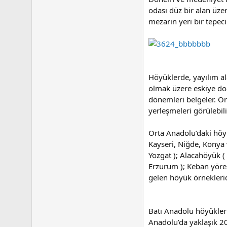
odası düz bir alan üzer
mezarın yeri bir tepec
Höyüklerde, yayılım a
olmak üzere eskiye doğ
dönemleri belgeler. Or
yerleşmeleri görülebil
Orta Anadolu’daki höyü
Kayseri, Niğde, Konya 
Yozgat ); Alacahöyük (
Erzurum ); Keban yöre
gelen höyük örnekleri
Batı Anadolu höyüklerin
Anadolu’da yaklaşık 20