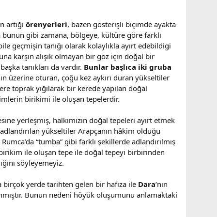
n artığı
örenyerleri
, bazen gösterişli biçimde ayakta
da bunun gibi zamana, bölgeye, kültüre göre farklı
le geçmişin tanığı olarak kolaylıkla ayırt edebildigi
 Buna karşın alışık olmayan bir göz için doğal bir
 başka tanıkları da vardır.
Bunlar başlıca iki gruba
n üzerine oturan, çoğu kez aykırı duran yükseltiler
re toprak yığılarak bir kerede yapılan doğal
mlerin birikimi ile oluşan tepelerdir.
sine yerleşmiş, halkımızın doğal tepeleri ayırt etmek
k adlandırılan yükseltiler Arapçanın hâkim olduğu
, Rumca’da “tumba” gibi farklı şekillerde adlandırılmış
birikim ile oluşan tepe ile doğal tepeyi birbirinden
dığını söyleyemeyiz.
 birçok yerde tarihten gelen bir hafıza ile
Dara
’nın
mlanmıştır. Bunun nedeni höyük oluşumunu anlamaktaki