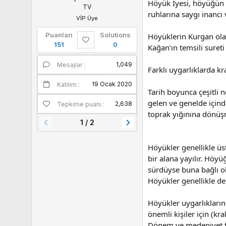
Höyük İyesi, höyüğün k
TV
ruhlarına saygı inancı 
VİP Üye
Puanları
Solutions
Höyüklerin Kurgan olar
151
0
Kağan’ın temsili suret
1,049
1
Mesajlar
Puanları
Farklı uygarlıklarda k
19 Ocak 2020
Katılım
Tarih boyunca çeşitli 
gelen ve genelde içind
2,638
Tepkime puanı
toprak yığınına dönüşm
1 / 2
Höyükler genellikle üs
bir alana yayılır. Höyü
sürdüyse buna bağlı o
Höyükler genellikle de
Höyükler uygarlıkların
önemli kişiler için (kr
Dönem ve medeniyet fa