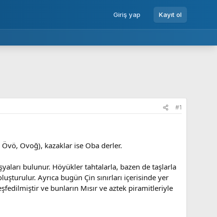
Giriş yap
Kayıt ol
#1
Övö, Ovoğ), kazaklar ise Oba derler.
şyaları bulunur. Höyükler tahtalarla, bazen de taşlarla
uşturulur. Ayrıca bugün Çin sınırları içerisinde yer
fedilmiştir ve bunların Mısır ve aztek piramitleriyle