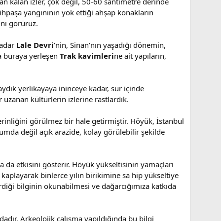
n kalan izler, çok değil, 50-60 santimetre derinde
ihpaşa yangınının yok ettiği ahşap konakların
ini görürüz.
kadar
Lale Devri
’nin, Sinan’nın yaşadığı dönemin,
a buraya yerleşen
Trak kavimleri
ne ait yapıların,
dık yerlikayaya ininceye kadar, sur içinde
uzanan kültürlerin izlerine rastlardık.
nliğini görülmez bir hale getirmiştir. Höyük, İstanbul
umda değil açık arazide, kolay görülebilir şekilde
ğa da etkisini gösterir. Höyük yükseltisinin yamaçları
rı kaplayarak binlerce yılın birikimine sa hip yükseltiye
rdiği bilginin okunabilmesi ve dağarcığımıza katkıda
ndadır. Arkeolojik çalışma yapıldığında bu bilgi