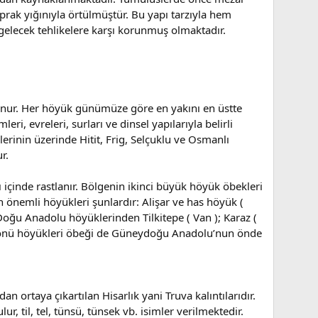
toprak yığınıyla örtülmüştür. Bu yapı tarzıyla hem
 gelecek tehlikelere karşı korunmuş olmaktadır.
unur. Her höyük günümüze göre en yakını en üstte
, evreleri, surları ve dinsel yapılarıyla belirli
erinin üzerinde Hitit, Frig, Selçuklu ve Osmanlı
r.
içinde rastlanır. Bölgenin ikinci büyük höyük öbekleri
n önemli höyükleri şunlardır: Alişar ve has höyük (
Doğu Anadolu höyüklerinden Tilkitepe ( Van ); Karaz (
ayönü höyükleri öbeği de Güneydoğu Anadolu’nun önde
n ortaya çıkartılan Hisarlık yani Truva kalıntılarıdır.
 til, tel, tünsü, tünsek vb. isimler verilmektedir.