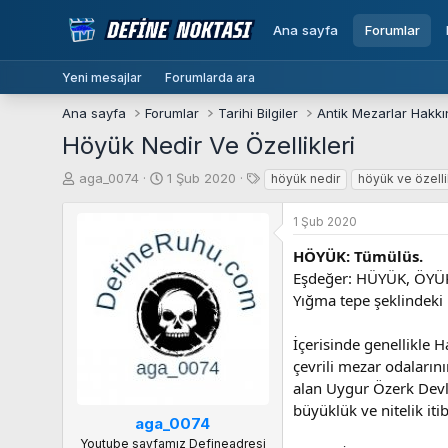
Ana sayfa
Forumlar
Yeni mesajlar
Forumlarda ara
Ana sayfa
Forumlar
Tarihi Bilgiler
Antik Mezarlar Hakk
Höyük Nedir Ve Özellikleri
K
B
E
aga_0074
1 Şub 2020
höyük nedir
höyük ve özelli
o
a
t
n
ş
i
1 Şub 2020
b
l
k
u
a
e
HÖYÜK: Tümülüs.
y
n
t
Eşdeğer: HÜYÜK, ÖYÜ
u
g
l
Yığma tepe şeklindeki
b
ı
e
a
ç
r
İçerisinde genellikle H
ş
t
çevrili mezar odalarını
l
a
a
r
alan Uygur Özerk Devle
t
i
büyüklük ve nitelik it
aga_0074
a
h
n
i
Youtube sayfamız Defineadresi