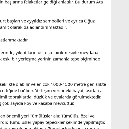
 başlarına felaketler geldiği anlatılır. Bu durum Ata
urt başları ve ayyıldız sembolleri ve ayrıca Oğuz
ramit olarak da adlandırılmaktadır.
astlanmaktadır.
erinde, yıkıntıların üst üste birikmesiyle meydana
ok eski bir yerleşme yerinin zamanla tepe biçiminde
kseklikte olabilir ve en çok 1000-1500 metre genişlikte
ettiğine bağlıdır. Yerleşim yerindeki hayat, asırlarca
mli topraklarda, düzlük ve ovalarda görülmektedir.
ış çok sayıda köy ve kasaba mevcuttur.
 en önemli yeri Tümülüsler alır. Tümülüs; özel ve
ardır. Tümülüsler yapay tepecikler şeklinde yapılmıştır.
sından kaynaklanmaktadır. Tümülüslerde önce mezar