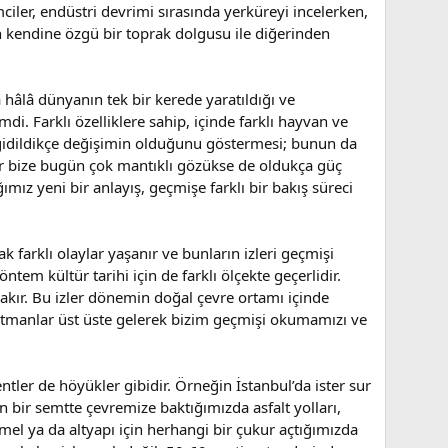
mciler, endüstri devrimi sırasında yerküreyi incelerken,
 kendine özgü bir toprak dolgusu ile diğerinden
hâlâ dünyanın tek bir kerede yaratıldığı ve
. Farklı özelliklere sahip, içinde farklı hayvan ve
u gidildikçe değişimin olduğunu göstermesi; bunun da
ar bize bugün çok mantıklı gözükse de oldukça güç
ımız yeni bir anlayış, geçmişe farklı bir bakış süreci
ak farklı olaylar yaşanır ve bunların izleri geçmişi
öntem kültür tarihi için de farklı ölçekte geçerlidir.
ırakır. Bu izler dönemin doğal çevre ortamı içinde
katmanlar üst üste gelerek bizim geçmişi okumamızı ve
er de höyükler gibidir. Örneğin İstanbul’da ister sur
n bir semtte çevremize baktığımızda asfalt yolları,
mel ya da altyapı için herhangi bir çukur açtığımızda