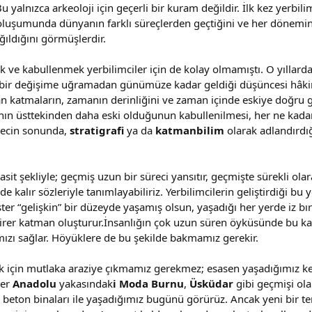
 yalnızca arkeoloji için geçerli bir kuram değildir. İlk kez yerbili
oluşumunda dünyanın farklı süreçlerden geçtiğini ve her dönemin
ığıldığını görmüşlerdir.
ve kabullenmek yerbilimciler için de kolay olmamıştı. O yıllarda 
çbir değişime uğramadan günümüze kadar geldiği düşüncesi hâkimdi
ıran katmaların, zamanın derinliğini ve zaman içinde eskiye doğr
anın üsttekinden daha eski olduğunun kabullenilmesi, her ne kad
recin sonunda,
stratigrafi
ya da
katmanbilim
olarak adlandırdığ
asit şekliyle; geçmiş uzun bir süreci yansıtır, geçmişte sürekli olar
 kalır sözleriyle tanımlayabiliriz. Yerbilimcilerin geliştirdiği bu y
 ister “gelişkin” bir düzeyde yaşamış olsun, yaşadığı her yerde iz b
 birer katman oluşturur.İnsanlığın çok uzun süren öyküsünde bu 
ızı sağlar. Höyüklere de bu şekilde bakmamız gerekir.
için mutlaka araziye çıkmamız gerekmez; esasen yaşadığımız kentl
ter
Anadolu
yakasındak
i Moda Burnu
,
Üsküdar
gibi geçmişi ola
, beton binaları ile yaşadığımız bugünü görürüz. Ancak yeni bir te