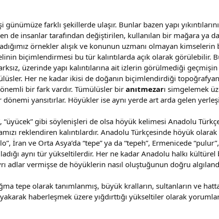
 günümüze farklı şekillerde ulaşır. Bunlar bazen yapı yıkıntılarını
zen de insanlar tarafından değiştirilen, kullanılan bir mağara ya 
raladığımız örnekler alışık ve konunun uzmanı olmayan kimselerin bi
n elinin biçimlendirmesi bu tür kalıntılarda açık olarak görülebilir.
rksız, üzerinde yapı kalıntılarına ait izlerin görülmediği geçmişin
üsler. Her ne kadar ikisi de doğanın biçimlendirdiği topoğrafyanı
 önemli bir fark vardır. Tümülüsler bir
anıtmezar
ı simgelemek üze
ir dönemi yansıtırlar. Höyükler ise aynı yerde art arda gelen yerleşi
, “üyücek” gibi söylenişleri de olsa höyük kelimesi Anadolu Türkçe
yamızı reklendiren kalıntılardır. Anadolu Türkçesinde höyük olara
ello”, İran ve Orta Asya’da “tepe” ya da “tepeh”, Ermenicede “pulur”
adığı aynı tür yükseltilerdir. Her ne kadar Anadolu halkı kültürel 
yrı adlar vermişse de höyüklerin nasıl oluştuğunun doğru algılan
ğma tepe olarak tanımlanmış, büyük kralların, sultanların ve hatta
ş yakarak haberleşmek üzere yığdırttığı yükseltiler olarak yoru