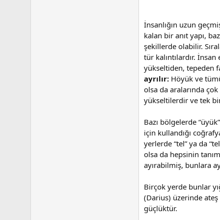
İnsanlığın uzun geçmişi
kalan bir anıt yapı, ba
şekillerde olabilir. Sı
tür kalıntılardır. İnsa
yükseltiden, tepeden fa
ayrılır:
Höyük ve tümül
olsa da aralarında çok
yükseltilerdir ve tek b
Bazı bölgelerde “üyük”
için kullandığı coğraf
yerlerde “tel” ya da “t
olsa da hepsinin tanıml
ayırabilmiş, bunlara a
Birçok yerde bunlar yı
(Darius) üzerinde ate
güçlüktür.