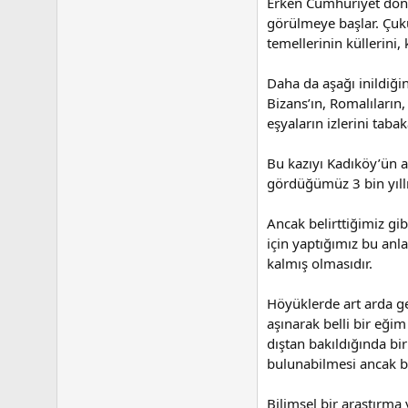
Erken Cumhuriyet dönem
görülmeye başlar. Çuku
temellerinin küllerini,
Daha da aşağı inildiği
Bizans’ın, Romalıların, 
eşyaların izlerini tabak
Bu kazıyı Kadıköy’ün a
gördüğümüz 3 bin yıllı
Ancak belirttiğimiz gi
için yaptığımız bu anla
kalmış olmasıdır.
Höyüklerde art arda gel
aşınarak belli bir eğim 
dıştan bakıldığında bi
bulunabilmesi ancak b
Bilimsel bir araştırma 