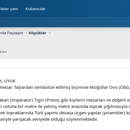
Neler yeni
Kullanıcılar
ında Paylaşım
Höyükler
kleri
K, ÜYÜK
 mezar. Taşlardan sembolize edilmiş biçimine Moğollar Ovo (Öbö, 
akan (İmparator) Tigin (Prens) gibi kişilerin mezarları ve değerli e
n üstüne bir metre ile yetmiş metre arasında toprak yığılmasıyla ol
ti topraklarında Türk yapımı devasa üçgen yapılar (piramitler) keş
ibariyle yarışacak seviyede olduğu söylenmektedir.