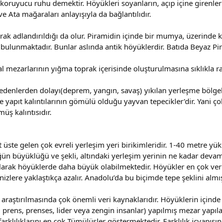
oruyucu ruhu demektir. Höyükleri soyanların, açıp içine girenlerin
ve Ata mağaraları anlayışıyla da bağlantılıdır.
ak adlandırıldığı da olur. Piramidin içinde bir mumya, üzerinde k
i bulunmaktadır. Bunlar aslında antik höyüklerdir. Batıda Beyaz Pi
51
ral mezarlarının yığma toprak içerisinde oluşturulmasına sıklıkla r
nedenlerden dolayı(deprem, yangın, savaş) yıkılan yerleşme bölgel
e yapıt kalıntılarının gömülü olduğu yayvan tepecikler’dir. Yani ç
üş kalıntısıdır.
t üste gelen çok evreli yerleşim yeri birikimleridir. 1-40 metre yü
ğün büyüklüğü ve şekli, altındaki yerleşim yerinin ne kadar devam 
larak höyüklerde daha büyük olabilmektedir. Höyükler en çok veri
nizlere yaklaştıkça azalır. Anadolu’da bu biçimde tepe şeklini alm
 araştırılmasında çok önemli veri kaynaklarıdır. Höyüklerin içinde
al prens, prenses, lider veya zengin insanlar) yapılmış mezar yapıl
rklılıklarını en çok Tümülüsler göstermektedir. Farklılık içyapı