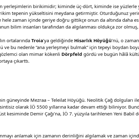
 yerleşimlerin birikimidir; kiminde üç-dört, kiminde ise yüzlerle y
ikim tepenin yükseltisini meydana getirmiştir. Oturduğunuz yerin
 hele zaman içinde geriye doğru gittikçe onun da altında daha e
nun bilim insanları tarafından da algılanması oldukça zor olmuş,
lın ortalarında
Troia
’ya geldiğinde
Hisarlık Höyüğü
’nü, o zaman 
dü ve bu nedenle “ana yerleşmeyi bulmak” için tepeyi boydan boya y
r gözlemci olan mimar kökenli
Dörpfeld
gördü ve bugün hâlâ kültür 
rtaya çıkarttı.
sinin güneyinde Mezraa – Teleilat Höyüğü. Neolitik Çağ dolguları il
kesintisiz olarak İÖ 5500 yıllarına kadar devam ettiği biliniyor. B
st kesiminde Demir Çağı’na, İÖ 7. yüzyıla tarihlenen Yeni Babil d
mayı anlamak için zamanın derinliğini algılamak ve zaman içinde