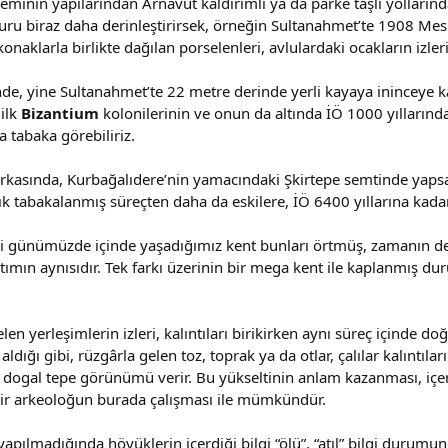
inin yapılarından Arnavut kaldırımlı ya da parke taşlı yollarında
ru biraz daha derinleştirirsek, örneğin Sultanahmet’te 1908 Mes
 konaklarla birlikte dağılan porselenleri, avlulardaki ocakların izler
nde, yine Sultanahmet’te 22 metre derinde yerli kayaya ininceye 
ilk
Bizantium
kolonilerinin ve onun da altında İÖ 1000 yıllarınd
a tabaka görebiliriz.
rkasında, Kurbağalıdere’nin yamacındaki Şkirtepe semtinde yapsay
k tabakalanmış süreçten daha da eskilere, İÖ 6400 yıllarına kadar 
bi günümüzde içinde yaşadığımız kent bunları örtmüş, zamanın deri
tımın aynısıdır. Tek farkı üzerinin bir mega kent ile kaplanmış dur
en yerleşimlerin izleri, kalıntıları birikirken aynı süreç içinde do
aldığı gibi, rüzgârla gelen toz, toprak ya da otlar, çalılar kalıntıla
r dogal tepe görünümü verir. Bu yükseltinin anlam kazanması, içe
ir arkeoloğun burada çalışması ile mümkündür.
yapılmadığında höyüklerin içerdiği bilgi “ölü”, “atıl” bilgi durumu