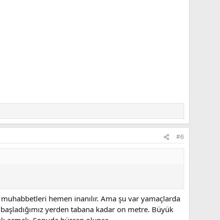
#6
bu muhabbetleri hemen inanılır. Ama şu var yamaçlarda
ya başladığımız yerden tabana kadar on metre. Büyük
rmak açmak. Sonuda hüsran olunca...