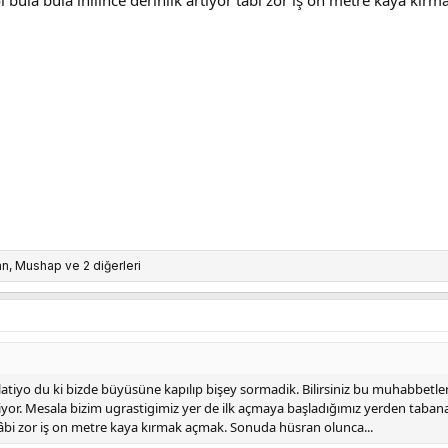
12
an
,
Mushap
ve 2 diğerleri
atiyo du ki bizde büyüsüne kapılıp bişey sormadik. Bilirsiniz bu muhabbetle
iliyor. Mesala bizim ugrastigimiz yer de ilk açmaya başladığımız yerden taba
r tâbi zor iş on metre kaya kırmak açmak. Sonuda hüsran olunca...