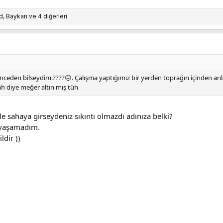
d
,
Baykan
ve 4 diğerleri
önceden bilseydim.????☹. Çalışma yaptığımız bir yerden toprağın içinden arıla
nah diye meğer altın mış tüh
ile sahaya girseydeniz sıkıntı olmazdı adınıza belki?
 yaşamadım.
ldir ))
56