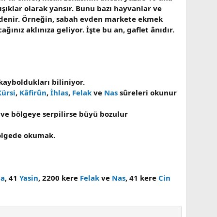
ışıklar olarak yansır. Bunu bazı hayvanlar ve
nı denir. Örneğin, sabah evden markete ekmek
ınız aklınıza geliyor. İşte bu an, gaflet ânıdır.
kayboldukları biliniyor.
Kürsi
,
Kâfirûn
,
İhlas
,
Felak
ve
Nas
sûreleri okunur
r ve bölgeye serpilirse büyü bozulur
bölgede okumak.
ha
, 41
Yasin
, 2200 kere
Felak
ve
Nas
, 41 kere
Cin