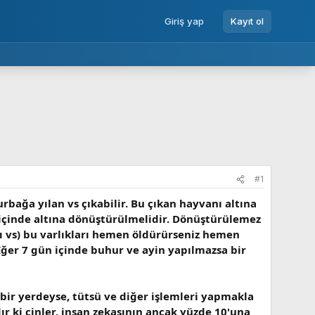
Giriş yap
Kayıt ol
#1
urbağa yılan vs çıkabilir. Bu çıkan hayvanı altına
n içinde altına dönüştürülmelidir. Dönüştürülemez
arı vs) bu varlıkları hemen öldürürseniz hemen
Eğer 7 gün içinde buhur ve ayin yapılmazsa bir
bir yerdeyse, tütsü ve diğer işlemleri yapmakla
r ki cinler, insan zekasının ancak yüzde 10'una