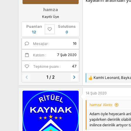
hamza
Kayıtlı Üye
Puanları
Solutions
12
0
16
Mesajlar
Puanları
7 Şub 2020
Katılım
47
Tepkime puanı
1 / 2
Kamhi Leonard
,
Bayk
T
e
p
14 Şub 2020
k
i
hamza' Alıntı:
l
e
Adam öyle heyecanlı anl
r
yapılırken derinlik olab
:
inilince derinlik artıyo