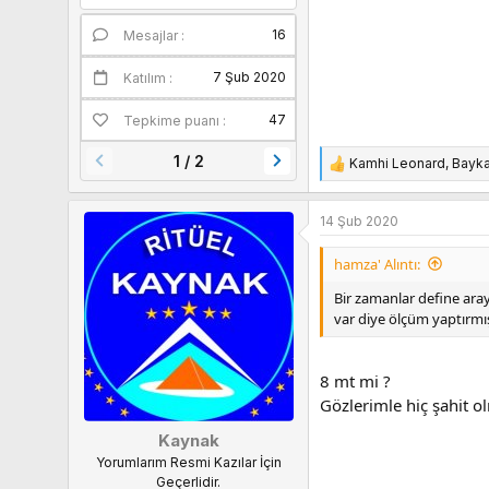
16
Mesajlar
Puanları
7 Şub 2020
Katılım
47
Tepkime puanı
1 / 2
Kamhi Leonard
,
Bayk
T
e
p
14 Şub 2020
k
i
hamza' Alıntı:
l
e
Bir zamanlar define aray
r
var diye ölçüm yaptırmı
:
8 mt mi ?
Gözlerimle hiç şahit o
Kaynak
Yorumlarım Resmi Kazılar İçin
Geçerlidir.