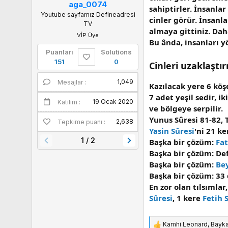
aga_0074
sahiptirler. İnsanla
Youtube sayfamız Defineadresi
cinler görür. İnsan
TV
almaya gittiniz. Dah
VİP Üye
Bu ânda, insanları y
Puanları
Solutions
151
0
Cinleri uzaklaştı
1,049
1
Mesajlar
Puanları
Kazılacak yere 6 köş
7 adet yeşil sedir, i
19 Ocak 2020
Katılım
ve bölgeye serpilir.
Yunus Sûresi 81-82, 
2,638
Tepkime puanı
Yasin Sûresi
'ni 21 k
1 / 2
Başka bir çözüm:
Fat
Başka bir çözüm: De
Başka bir çözüm:
Bey
Başka bir çözüm: 33
En zor olan tılsımla
Sûresi
, 1 kere
Fetih 
Kamhi Leonard
,
Bayk