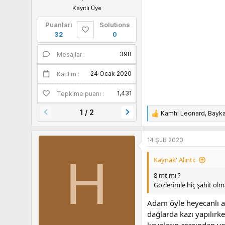
Kayıtlı Üye
Puanları
Solutions
32
0
398
Mesajlar
Yaş
24 Ocak 2020
Katılım
Puanları
1,431
Tepkime puanı
1 / 2
Kamhi Leonard
,
Bayk
T
e
p
14 Şub 2020
k
i
H
Kaynak' Alıntı:
l
e
8 mt mi ?
r
Gözlerimle hiç şahit olm
:
Adam öyle heyecanlı an
dağlarda kazı yapılırk
kayaların arasından yo