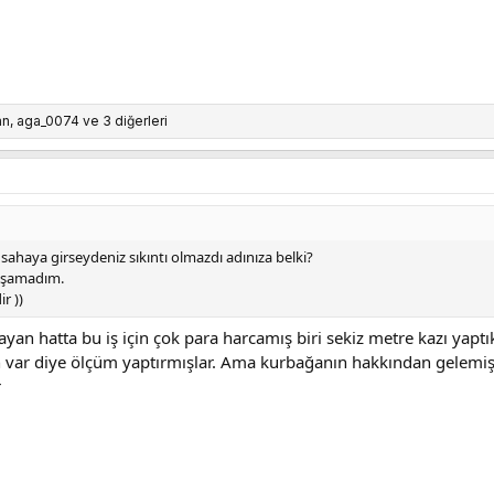
32
an
,
aga_0074
ve 3 diğerleri
e sahaya girseydeniz sıkıntı olmazdı adınıza belki?
yaşamadım.
r ))
yan hatta bu iş için çok para harcamış biri sekiz metre kazı yaptı
n var diye ölçüm yaptırmışlar. Ama kurbağanın hakkından gelemişl
r