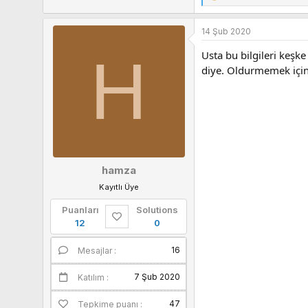
T
e
p
14 Şub 2020
k
i
H
Usta bu bilgileri keşk
l
diye. Oldurmemek içind
e
r
:
hamza
Kayıtlı Üye
Puanları
Solutions
12
0
16
Mesajlar
Puanları
7 Şub 2020
Katılım
47
Tepkime puanı