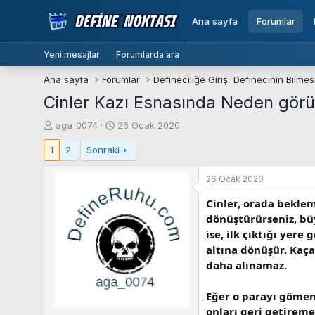
Ana sayfa
Forumlar
Yeni mesajlar
Forumlarda ara
Ana sayfa
Forumlar
Cinler Kazı Esnasında Neden görün
K
B
aga_0074
26 Ocak 2020
o
a
1
2
Sonraki
n
ş
b
l
u
a
26 Ocak 2020
y
n
Cinler, orada beklem
u
g
dönüştürürseniz, büy
b
ı
a
ç
ise, ilk çıktığı yer
ş
t
altına dönüşür. Kaça
l
a
daha alınamaz.
a
r
t
i
Eğer o parayı gömen 
a
h
onları geri getireme
n
i