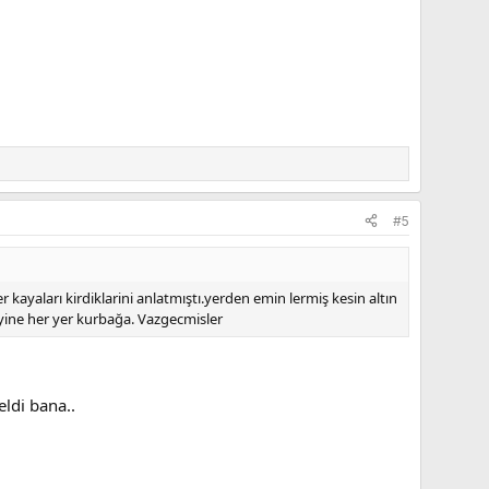
#5
 kayaları kirdiklarini anlatmıştı.yerden emin lermiş kesin altın
yine her yer kurbağa. Vazgecmisler
ldi bana..