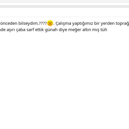
e önceden bilseydim.????
. Çalışma yaptığımız bir yerden toprağın
e aşırı çaba sarf ettik günah diye meğer altın mış tüh
12