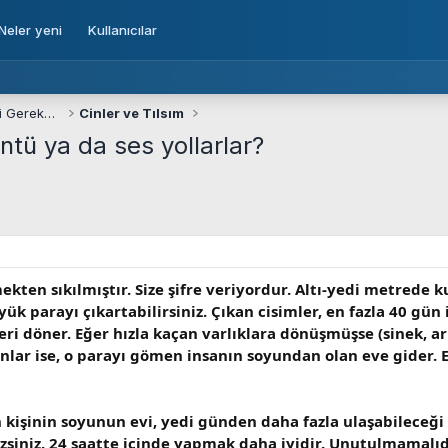
Neler yeni
Kullanıcılar
Defineciliğe Giriş, Definecinin Bilmesi Gerekenler
Cinler ve Tılsım
tü ya da ses yollarlar?
ekten sıkılmıştır. Size şifre veriyordur. Altı-yedi metrede k
ük parayı çıkartabilirsiniz. Çıkan cisimler, en fazla 40 gü
e geri döner. Eğer hızla kaçan varlıklara dönüşmüşse (sinek, 
nlar ise, o parayı gömen insanın soyundan olan eve gider. 
kişinin soyunun evi, yedi günden daha fazla ulaşabileceği 
zsiniz. 24 saatte içinde yapmak daha iyidir. Unutulmamalıdı