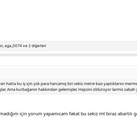
12
an
,
aga_0074
ve 2 diğerleri
an hatta bu iş için çok para harcamış biri sekiz metre kazı yaptıklarını mermer
şlar. Ama kurbağanın hakkından gelemişler. Hepsini öldürüyor larmis sabah 
lmadığım için yorum yapamıcam fakat bu sekiz mt biraz abartılı ge