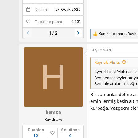
24 Ocak 2020
Katılım
Puanları
1,431
Tepkime puanı
1 / 2
Kamhi Leonard
,
Bayk
T
e
p
14 Şub 2020
k
i
H
Kaynak' Alıntı:
l
e
Ayetel kürsi felak nas il
r
Ben benzer şeyler hiç 
:
Benimle araları iyi değildi
Bir zamanlar define ara
emin lermiş kesin altı
kurbağa. Vazgecmisle
hamza
Kayıtlı Üye
Puanları
Solutions
12
0