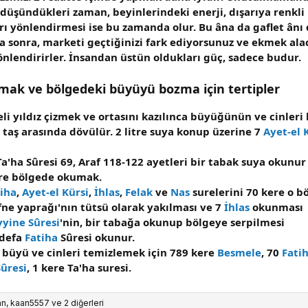
r düşündükleri zaman, beyinlerindeki enerji, dışarıya renkli 
ları yönlendirmesi ise bu zamanda olur. Bu âna da gaflet â
a sonra, marketi geçtiğinizi fark ediyorsunuz ve ekmek alacağ
önlendirirler. İnsandan üstün oldukları güç, sadece budur.
rmak ve bölgedeki büyüyü bozma için tertipler
51
eli yıldız çizmek ve ortasını kazılınca büyüğünün ve cinleri 
ki taş arasında dövülür. 2 litre suya konup üzerine 7
Ayet-el 
Ta'ha Sûresi 69, Araf 118-122 ayetleri bir tabak suya okunu
ere bölgede okumak.
iha
,
Ayet-el Kürsi
,
İhlas
,
Felak
ve
Nas
surelerini 70 kere o 
fne yaprağı'nın tütsü olarak yakılması ve 7
İhlas
okunması
yine Sûresi
'nin, bir tabağa okunup bölgeye serpilmesi
 defa
Fatiha
Sûresi okunur.
r, büyü ve cinleri temizlemek için 789 kere
Besmele
, 70
Fati
Sûresi
, 1 kere Ta'ha suresi.
an
,
kaan5557
ve 2 diğerleri