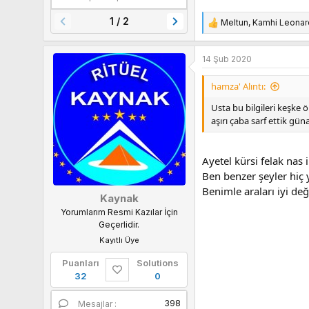
1 / 2
Meltun
,
Kamhi Leonar
T
e
p
14 Şub 2020
k
i
hamza' Alıntı:
l
e
Usta bu bilgileri keşke 
r
aşırı çaba sarf ettik gü
:
Ayetel kürsi felak nas 
Ben benzer şeyler hiç
Benimle araları iyi deği
Kaynak
Yorumlarım Resmi Kazılar İçin
Geçerlidir.
Kayıtlı Üye
Puanları
Solutions
32
0
398
Mesajlar
Yaş