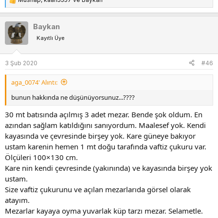
T
e
p
Baykan
k
Kayıtlı Üye
i
l
e
3 Şub 2020
#46
r
:
aga_0074' Alıntı:
bunun hakkında ne düşünüyorsunuz...????
30 mt batısında açılmış 3 adet mezar. Bende şok oldum. En
azından sağlam katıldığını sanıyordum. Maalesef yok. Kendi
kayasında ve çevresinde birşey yok. Kare güneye bakıyor
ustam karenin hemen 1 mt doğu tarafında vaftiz çukuru var.
Ölçüleri 100×130 cm.
Kare nin kendi çevresinde (yakınında) ve kayasında birşey yok
ustam.
Size vaftiz çukurunu ve açılan mezarlarıda görsel olarak
atayım.
Mezarlar kayaya oyma yuvarlak küp tarzı mezar. Selametle.