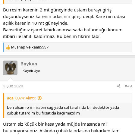
Bu resim karenin 2 mt güneyinde ustam burayı giriş
düşündüyseniz karenin odasının girişi degil. Kare nin odası
açılık karenin 10 mt güneyinde.
Bahsettiğiniz işaret lahidi anımsatsada bulunduğu konum
itibari ile lahiti kaldırmaz. Bu benim fikrim tabi.
Mushap
ve
kaan5557
T
e
p
Baykan
k
Kayıtlı Üye
i
l
e
3 Şub 2020
#49
r
:
aga_0074' Alıntı:
ben olsam o mihrabın sağ yada sol tarafında bir dedektör yada
çubuk tutardım bu fırsatıda kaçırmazdım
Ustam siz küçük bir kasa yada müjde imasında mi
bulunuyorsunuz. Aslında çubukla odasına bakarken tam