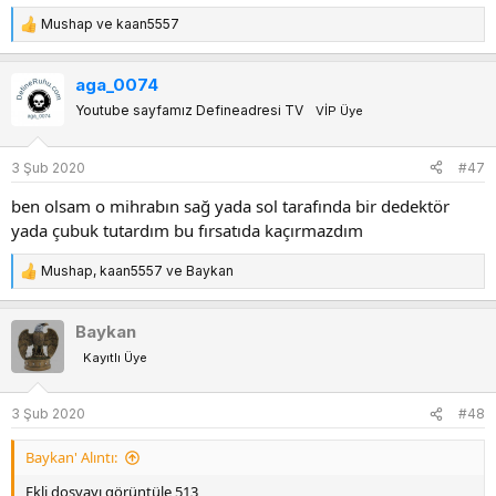
Mushap
ve
kaan5557
T
e
p
aga_0074
k
Youtube sayfamız Defineadresi TV
VİP Üye
i
l
e
3 Şub 2020
#47
r
:
ben olsam o mihrabın sağ yada sol tarafında bir dedektör
yada çubuk tutardım bu fırsatıda kaçırmazdım
Mushap
,
kaan5557
ve
Baykan
T
e
p
Baykan
k
Kayıtlı Üye
i
l
e
3 Şub 2020
#48
r
:
Baykan' Alıntı:
Ekli dosyayı görüntüle 513