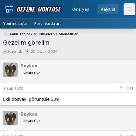
menu
Giriş yap
Kayıt ol
Me
Yeni mesajlar
Forumlarda ara
Antik Tapınaklar, Kiliseler ve Manastırlar
Gezelim görelim
K
B
Kaynak
29 Ocak 2020
o
a
n
ş
Baykan
b
l
Kayıtlı Üye
u
a
y
n
u
g
3 Şub 2020
#41
b
ı
a
ç
Ekli dosyayı görüntüle 509
ş
t
l
a
Baykan
a
r
t
i
Kayıtlı Üye
a
h
n
i