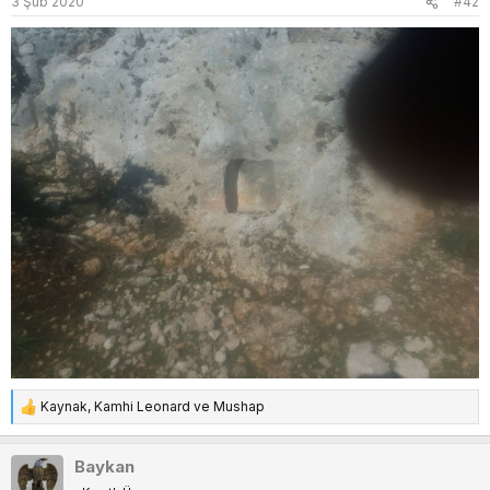
3 Şub 2020
#42
Kaynak
,
Kamhi Leonard
ve
Mushap
T
e
p
Baykan
k