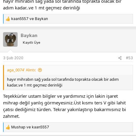
hayır mihrabın sağ yada sol tarafında toprakta olacak bir
adım kadar..ve 1 mt geçmez derinliği
kaan5557
ve
Baykan
T
e
p
Baykan
k
Kayıtlı Üye
i
l
e
3 Şub 2020
#53
r
:
aga_0074' Alıntı:
hayır mihrabın sağ yada sol tarafında toprakta olacak bir adım
kadar..ve 1 mt geçmez derinliği
Teşekkürler ustam bilgler ve yardımınız için lakin işaret
mihrap değil yanlış görmeyesiniz.Üst kısmı ters V gibi lahit
çatısı dediğimiz türden. Tekrar yakınlaştırıp bakarmısınız bi
zahmet.
Mushap
ve
kaan5557
T
e