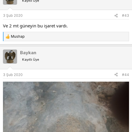
Kayıtlı Üye
i
l
e
3 Şub 2020
#43
r
:
Ve 2 mt güneyin bu işaret vardı.
Mushap
T
e
p
Baykan
k
Kayıtlı Üye
i
l
e
3 Şub 2020
#44
r
: