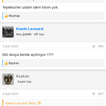
Teşekkürler ustam lakin tılsım yok.
Mushap
T
e
p
Kamhi Leonard
k
Anu_ŞaVaN
VİP Üye
i
l
e
3 Şub 2020
#56
r
:
Ekli dosya bende açılmıyor ????
Baykan
T
e
p
Baykan
k
Kayıtlı Üye
i
l
e
4 Şub 2020
#57
r
:
Kamhi Leonard' Alıntı: