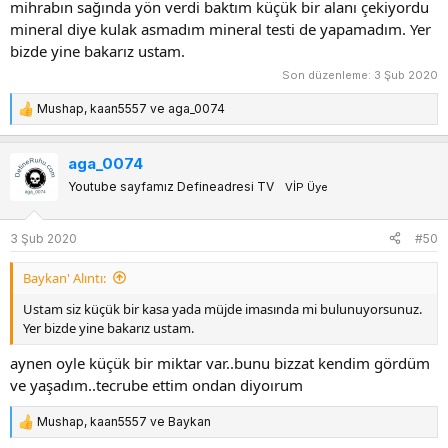
mihrabın sağında yön verdi baktım küçük bir alanı çekiyordu
mineral diye kulak asmadım mineral testi de yapamadım. Yer
bizde yine bakarız ustam.
Son düzenleme:
3 Şub 2020
Mushap
,
kaan5557
ve
aga_0074
T
e
p
aga_0074
k
Youtube sayfamız Defineadresi TV
VİP Üye
i
l
e
3 Şub 2020
#50
r
:
Baykan' Alıntı:
Ustam siz küçük bir kasa yada müjde imasında mi bulunuyorsunuz.
Yer bizde yine bakarız ustam.
aynen oyle küçük bir miktar var..bunu bizzat kendim gördüm
ve yaşadım..tecrube ettim ondan diyoırum
Mushap
,
kaan5557
ve
Baykan
T
e