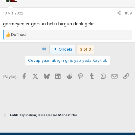
l
e
13 Nis 2022
#59
r
:
görmeyenler görsün belki birgün denk gelir
Defineci
T
e
p
First
Önceki
3 of 3
k
i
Cevap yazmak için giriş yap yada kayıt ol.
l
e
r
Facebook
X
Bluesky
LinkedIn
Reddit
Pinterest
Tumblr
WhatsApp
E-posta
Li
Paylaş:
:
Antik Tapınaklar, Kiliseler ve Manastırlar