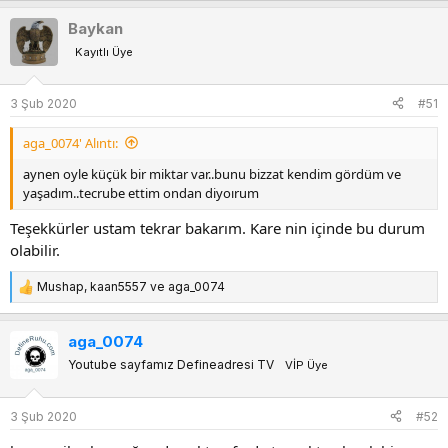
p
Baykan
k
Kayıtlı Üye
i
l
e
3 Şub 2020
#51
r
:
aga_0074' Alıntı:
aynen oyle küçük bir miktar var..bunu bizzat kendim gördüm ve
yaşadım..tecrube ettim ondan diyoırum
Teşekkürler ustam tekrar bakarım. Kare nin içinde bu durum
olabilir.
Mushap
,
kaan5557
ve
aga_0074
T
e
p
aga_0074
k
Youtube sayfamız Defineadresi TV
VİP Üye
i
l
e
3 Şub 2020
#52
r
: