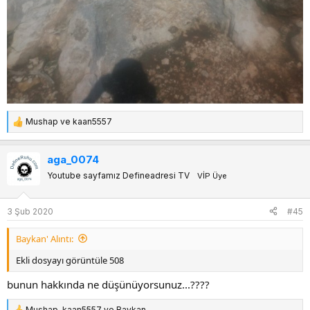
Mushap
ve
kaan5557
T
e
p
aga_0074
k
Youtube sayfamız Defineadresi TV
VİP Üye
i
l
e
3 Şub 2020
#45
r
:
Baykan' Alıntı:
Ekli dosyayı görüntüle 508
bunun hakkında ne düşünüyorsunuz...????
Mushap
,
kaan5557
ve
Baykan