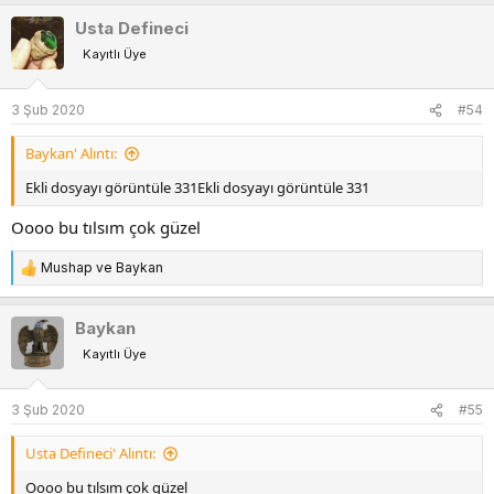
p
Usta Defineci
k
Kayıtlı Üye
i
l
e
3 Şub 2020
#54
r
:
Baykan' Alıntı:
Ekli dosyayı görüntüle 331
Ekli dosyayı görüntüle 331
Oooo bu tılsım çok güzel
Mushap
ve
Baykan
T
e
p
Baykan
k
Kayıtlı Üye
i
l
e
3 Şub 2020
#55
r
:
Usta Defineci' Alıntı:
Oooo bu tılsım çok güzel