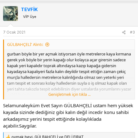
e
p
TEVFİK
k
VİP Üye
i
l
e
7 Ocak 2021
#3
r
:
GÜLBAHÇELİ' Alıntı:
gurban böyle bir yer açmak istiyorsan öyle metrelerce kaya kırmana
gerek yok böyle bir yerin kapağı olur kolayca açar girersin sadece
kapak yeri kapalıdır toprak altındaysa kazıp kapağa gidersin
kayadaysa kapalıyeri fazla kalın deyildir tespit ettiğin zaman çekiç
murçla halledersin metrelerce kalınlığında olmaz sen yeterki yeri
tam tespit et sonrası kolay halledersin suyla o iş olmaz kapak olan
yeri tahta takozla tespit edebilirsin diyer ustalarda yorumlarını yazar
Genişletmek için tıkla ...
geldiklerinde
Selamunaleyküm Evet Sayın GÜLBAHÇELİ ustam hem yüksek
kayada sizinde dediğiniz gibi kalın değil incedir konu sahibi
arkadaşımız yerini tespit ettiğinde kolaylıklada
açabilir.Saygılar.
oymak beyi
,
GÜLBAHÇELİ
ve
DELİ FIRAT