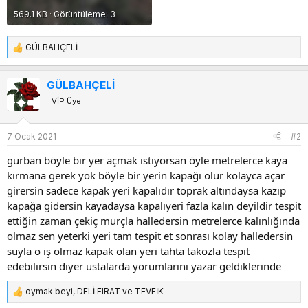
569.1 KB · Görüntüleme: 3
GÜLBAHÇELİ
T
e
p
GÜLBAHÇELİ
k
VİP Üye
i
l
e
7 Ocak 2021
#2
r
:
gurban böyle bir yer açmak istiyorsan öyle metrelerce kaya
kırmana gerek yok böyle bir yerin kapağı olur kolayca açar
girersin sadece kapak yeri kapalıdır toprak altındaysa kazıp
kapağa gidersin kayadaysa kapalıyeri fazla kalın deyildir tespit
ettiğin zaman çekiç murçla halledersin metrelerce kalınlığında
olmaz sen yeterki yeri tam tespit et sonrası kolay halledersin
suyla o iş olmaz kapak olan yeri tahta takozla tespit
edebilirsin diyer ustalarda yorumlarını yazar geldiklerinde
oymak beyi
,
DELİ FIRAT
ve
TEVFİK
T