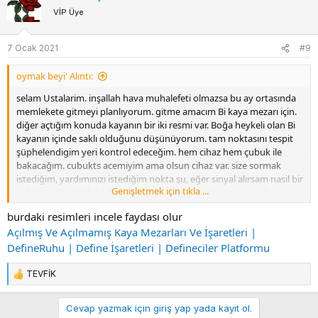
VİP Üye
i
l
e
7 Ocak 2021
#9
r
:
oymak beyi' Alıntı:
selam Ustalarim. inşallah hava muhalefeti olmazsa bu ay ortasında
memlekete gitmeyi planlıyorum. gitme amacım Bi kaya mezarı için.
diğer açtığım konuda kayanın bir iki resmi var. Boğa heykeli olan Bi
kayanın içinde saklı olduğunu düşünüyorum. tam noktasını tespit
şüphelendigim yeri kontrol edeceğim. hem cihaz hem çubuk ile
bakacağım. cubukts acemiyim ama olsun cihaz var. size sormak
istediğim, yardımınızı istediğim nokta şu, eğer sinyal alırsam nasil bir
Genişletmek için tıkla ...
yol izlemeliyim? daha önce böyle bisey yapmadım, yapanı da
görmedim.
burdaki resimleri incele faydası olur
yapmak istediğim şey, kayanın içini yarım metre genişlikte, bir metre
Açılmış Ve Açılmamış Kaya Mezarları Ve İşaretleri |
uzunlukta oymak. çekmece gibi. resim ekliyorum resimde ki gibi,...
kayanın yüksekliği baya var ama oymak istediğim yer iki buçuk
DefineRuhu | Define İşaretleri | Defineciler Platformu
metre yükseklikte...
kayayı bu şekilde nasıl oyabilirim. giderken aklımda ki tek şey ısıtıp
TEVFİK
T
su dökmek ????
e
p
Cevap yazmak için giriş yap yada kayıt ol.
k