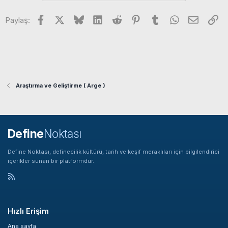
i
Facebook
X
Bluesky
LinkedIn
Reddit
Pinterest
Tumblr
WhatsApp
E-posta
Li
l
Paylaş:
e
r
:
Araştırma ve Geliştirme ( Arge )
Define
Noktası
Define Noktası, definecilik kültürü, tarih ve keşif meraklıları için bilgilendirici
içerikler sunan bir platformdur.
Hızlı Erişim
Ana sayfa