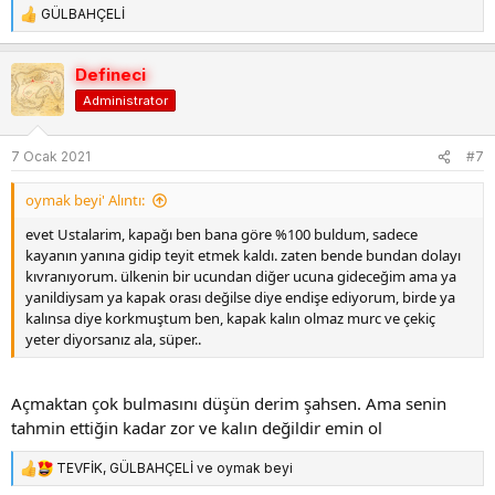
GÜLBAHÇELİ
T
e
p
Defineci
k
Administrator
i
l
e
7 Ocak 2021
#7
r
:
oymak beyi' Alıntı:
evet Ustalarim, kapağı ben bana göre %100 buldum, sadece
kayanın yanına gidip teyit etmek kaldı. zaten bende bundan dolayı
kıvranıyorum. ülkenin bir ucundan diğer ucuna gideceğim ama ya
yanildiysam ya kapak orası değilse diye endişe ediyorum, birde ya
kalınsa diye korkmuştum ben, kapak kalın olmaz murc ve çekiç
yeter diyorsanız ala, süper..
Açmaktan çok bulmasını düşün derim şahsen. Ama senin
tahmin ettiğin kadar zor ve kalın değildir emin ol
TEVFİK
,
GÜLBAHÇELİ
ve
oymak beyi
T