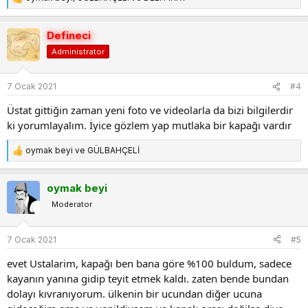
T
e
p
Defineci
k
Administrator
i
l
e
7 Ocak 2021
#4
r
:
Üstat gittiğin zaman yeni foto ve videolarla da bizi bilgilerdir
ki yorumlayalım. İyice gözlem yap mutlaka bir kapağı vardır
oymak beyi
ve
GÜLBAHÇELİ
T
e
p
oymak beyi
k
Moderator
i
l
e
7 Ocak 2021
#5
r
:
evet Ustalarim, kapağı ben bana göre %100 buldum, sadece
kayanın yanına gidip teyit etmek kaldı. zaten bende bundan
dolayı kıvranıyorum. ülkenin bir ucundan diğer ucuna