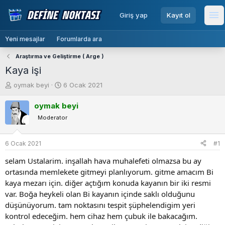
menu
Giriş yap
Kayıt ol
Me
Yeni mesajlar
Forumlarda ara
Araştırma ve Geliştirme ( Arge )
Kaya işi
K
B
oymak beyi
6 Ocak 2021
o
a
n
ş
oymak beyi
b
l
Moderator
u
a
y
n
u
g
6 Ocak 2021
#1
b
ı
selam Ustalarim. inşallah hava muhalefeti olmazsa bu ay
a
ç
ş
t
ortasında memlekete gitmeyi planlıyorum. gitme amacım Bi
l
a
kaya mezarı için. diğer açtığım konuda kayanın bir iki resmi
a
r
var. Boğa heykeli olan Bi kayanın içinde saklı olduğunu
t
i
düşünüyorum. tam noktasını tespit şüphelendigim yeri
a
h
kontrol edeceğim. hem cihaz hem çubuk ile bakacağım.
n
i