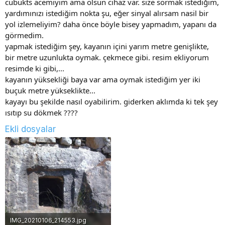
cubukts acemiyim ama olsun cihaz var. size sormak istediğim,
yardımınızı istediğim nokta şu, eğer sinyal alırsam nasil bir
yol izlemeliyim? daha önce böyle bisey yapmadım, yapanı da
görmedim.
yapmak istediğim şey, kayanın içini yarım metre genişlikte,
bir metre uzunlukta oymak. çekmece gibi. resim ekliyorum
resimde ki gibi,...
kayanın yüksekliği baya var ama oymak istediğim yer iki
buçuk metre yükseklikte...
kayayı bu şekilde nasıl oyabilirim. giderken aklımda ki tek şey
ısıtıp su dökmek ????
Ekli dosyalar
IMG_20210106_214553.jpg