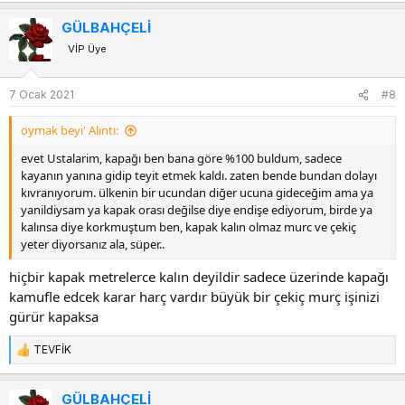
e
p
GÜLBAHÇELİ
k
VİP Üye
i
l
e
7 Ocak 2021
#8
r
:
oymak beyi' Alıntı:
evet Ustalarim, kapağı ben bana göre %100 buldum, sadece
kayanın yanına gidip teyit etmek kaldı. zaten bende bundan dolayı
kıvranıyorum. ülkenin bir ucundan diğer ucuna gideceğim ama ya
yanildiysam ya kapak orası değilse diye endişe ediyorum, birde ya
kalınsa diye korkmuştum ben, kapak kalın olmaz murc ve çekiç
yeter diyorsanız ala, süper..
hiçbir kapak metrelerce kalın deyildir sadece üzerinde kapağı
kamufle edcek karar harç vardır büyük bir çekiç murç işinizi
gürür kapaksa
TEVFİK
T
e
p
GÜLBAHÇELİ
k