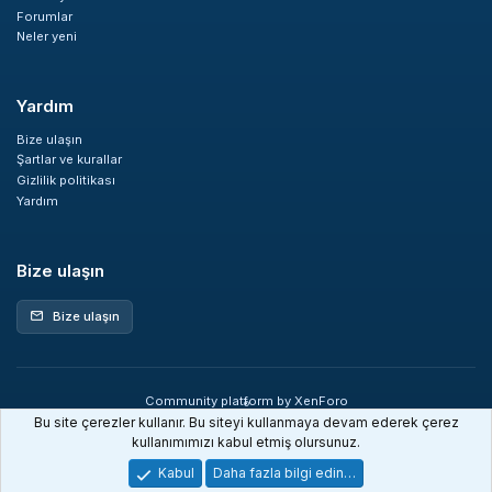
Forumlar
Neler yeni
Yardım
Bize ulaşın
Şartlar ve kurallar
Gizlilik politikası
Yardım
Bize ulaşın
Bize ulaşın
mail
Community platform by XenForo
®
© 2010-2026 XenForo Ltd.
Bu site çerezler kullanır. Bu siteyi kullanmaya devam ederek çerez
XenDev Forum İstatistik sistemi
kullanımımızı kabul etmiş olursunuz.
Kabul
Daha fazla bilgi edin…