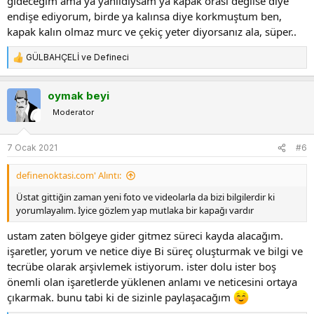
gideceğim ama ya yanildiysam ya kapak orası değilse diye
endişe ediyorum, birde ya kalınsa diye korkmuştum ben,
kapak kalın olmaz murc ve çekiç yeter diyorsanız ala, süper..
GÜLBAHÇELİ
ve
Defineci
T
e
p
oymak beyi
k
Moderator
i
l
e
7 Ocak 2021
#6
r
:
definenoktasi.com' Alıntı:
Üstat gittiğin zaman yeni foto ve videolarla da bizi bilgilerdir ki
yorumlayalım. İyice gözlem yap mutlaka bir kapağı vardır
ustam zaten bölgeye gider gitmez süreci kayda alacağım.
işaretler, yorum ve netice diye Bi süreç oluşturmak ve bilgi ve
tecrübe olarak arşivlemek istiyorum. ister dolu ister boş
önemli olan işaretlerde yüklenen anlamı ve neticesini ortaya
çıkarmak. bunu tabi ki de sizinle paylaşacağım