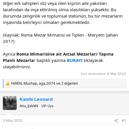
diğer erk sahipleri vb) veya ölen kişinin aile yakınları
tarafından da inşa ettirilmiş olma olasılıkları yüksektir. Bu
durumda zenginlik ve toplumsal statünün, bu tür mezarların
inşasında belirleyici olmaları gerekmektedir.
(Kaynak: Roma Mezar Mimarisi ve Tipleri - Meryem Şahan
2017)
Ayrıca
Roma Mimarisine ait Aıtsal Mezarlar/ Tapına
Planlı Mezarla
r başlıklı yazıma
BURAYI
tıklayarak
ulaşabilirsiniz.
Son düzenleme:
6 May 2020
YAREN
,
Mushap
,
aga_0074
ve 2 diğerleri
T
e
p
Kamhi Leonard
k
Anu_ŞaVaN
VİP Üye
i
l
e
5 May 2020
#2
r
: