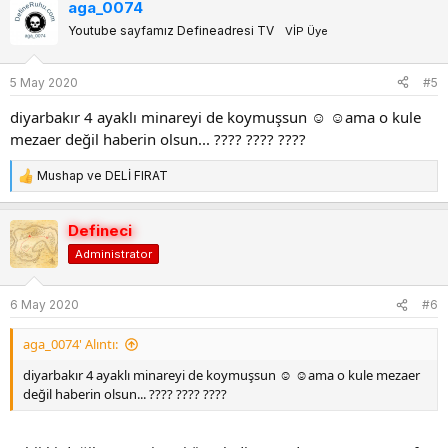
aga_0074
k
Youtube sayfamız Defineadresi TV
VİP Üye
i
l
e
5 May 2020
#5
r
:
diyarbakır 4 ayaklı minareyi de koymuşsun ☺ ☺ama o kule
mezaer değil haberin olsun... ???? ???? ????
Mushap
ve
DELİ FIRAT
T
e
p
Defineci
k
Administrator
i
l
e
6 May 2020
#6
r
:
aga_0074' Alıntı:
diyarbakır 4 ayaklı minareyi de koymuşsun ☺ ☺ama o kule mezaer
değil haberin olsun... ???? ???? ????