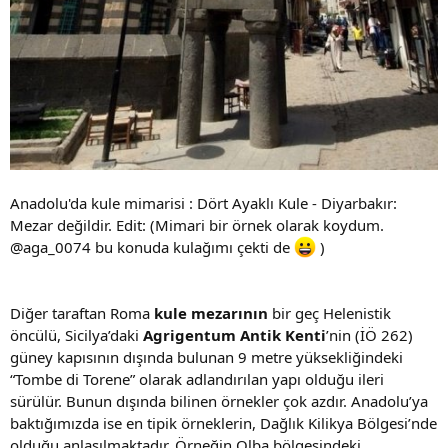
Anadolu'da kule mimarisi : Dört Ayaklı Kule - Diyarbakır:
Mezar değildir. Edit: (Mimari bir örnek olarak koydum.
@aga_0074 bu konuda kulağımı çekti de
)
Diğer taraftan Roma
kule mezarının
bir geç Helenistik
öncülü, Sicilya’daki
Agrigentum Antik Kenti
’nin (İÖ 262)
güney kapısının dışında bulunan 9 metre yüksekliğindeki
“Tombe di Torene” olarak adlandırılan yapı olduğu ileri
sürülür. Bunun dışında bilinen örnekler çok azdır. Anadolu’ya
baktığımızda ise en tipik örneklerin, Dağlık Kilikya Bölgesi’nde
olduğu anlaşılmaktadır. Örneğin Olba bölgesindeki