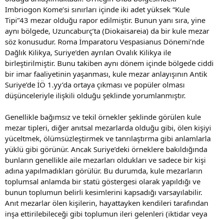
Imbriogon Kome’si sınırları içinde iki adet yüksek “Kule
Tipi”43 mezar olduğu rapor edilmiştir. Bunun yanı sıra, yine
aynı bölgede, Uzuncaburç’ta (Diokaisareia) da bir kule mezar
söz konusudur. Roma İmparatoru Vespasianus Dönemi’nde
Dağlık Kilikya, Suriye’den ayrılan Ovalık Kilikya ile
birleştirilmiştir. Bunu takiben aynı dönem içinde bölgede ciddi
bir imar faaliyetinin yaşanması, kule mezar anlayışının Antik
Suriye’de İÖ 1.yy’da ortaya çıkması ve popüler olması
düşünceleriyle ilişkili olduğu şeklinde yorumlanmıştır.
Genellikle bağımsız ve tekil örnekler şeklinde görülen kule
mezar tipleri, diğer anıtsal mezarlarda olduğu gibi, ölen kişiyi
yüceltmek, ölümsüzleştirmek ve tanrılaştırma gibi anlamlarla
yüklü gibi görünür. Ancak Suriye’deki örneklere bakıldığında
bunların genellikle aile mezarları oldukları ve sadece bir kişi
adına yapılmadıkları görülür. Bu durumda, kule mezarların
toplumsal anlamda bir statü göstergesi olarak yapıldığı ve
bunun toplumun belirli kesimlerini kapsadığı varsayılabilir.
Anıt mezarlar ölen kişilerin, hayattayken kendileri tarafından
inşa ettirilebileceği gibi toplumun ileri gelenleri (iktidar veya