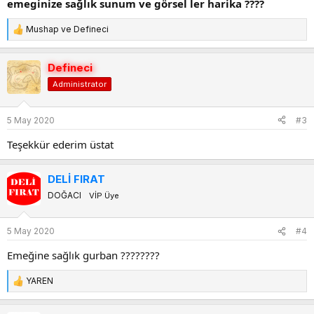
emeginize sağlık sunum ve görsel ler harika ????
Mushap
ve
Defineci
T
e
p
Defineci
k
Administrator
i
l
e
5 May 2020
#3
r
:
Teşekkür ederim üstat
DELİ FIRAT
DOĞACI
VİP Üye
5 May 2020
#4
Emeğine sağlık gurban ????????
YAREN
T
e
p