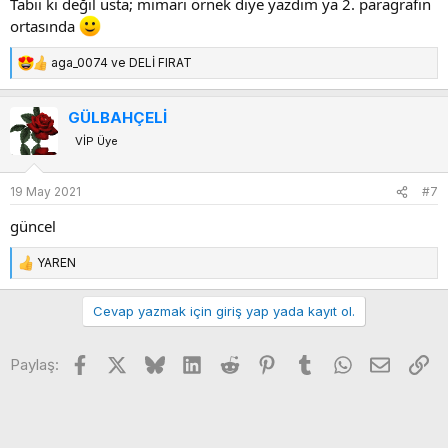
Tabii ki değil usta; mimari örnek diye yazdım ya 2. paragrafın
ortasında
aga_0074
ve
DELİ FIRAT
T
e
p
GÜLBAHÇELİ
k
VİP Üye
i
l
e
19 May 2021
#7
r
:
güncel
YAREN
T
e
p
Cevap yazmak için giriş yap yada kayıt ol.
k
i
Facebook
X
Bluesky
LinkedIn
Reddit
Pinterest
Tumblr
WhatsApp
E-posta
Li
l
Paylaş:
e
r
: