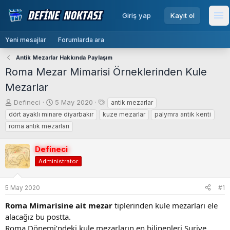
menu
Giriş yap
Kayıt ol
Me
Yeni mesajlar
Forumlarda ara
Antik Mezarlar Hakkında Paylaşım
Roma Mezar Mimarisi Örneklerinden Kule
Mezarlar
K
B
E
Defineci
5 May 2020
antik mezarlar
o
a
t
dört ayaklı minare diyarbakır
kuze mezarlar
palymra antik kenti
n
ş
i
roma antik mezarları
b
l
k
u
a
e
Defineci
y
n
t
u
g
l
Administrator
b
ı
e
a
ç
r
5 May 2020
#1
ş
t
l
a
Roma Mimarisine ait mezar
tiplerinden kule mezarları ele
a
r
alacağız bu postta.
t
i
Roma Dönemi’ndeki kule mezarların en bilinenleri Suriye
a
h